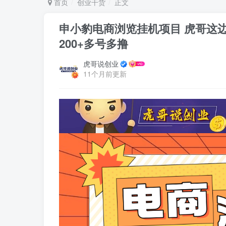
首页
创业干货
正文
申小豹电商浏览挂机项目 虎哥这边
200+多号多撸
虎哥说创业
11个月前更新