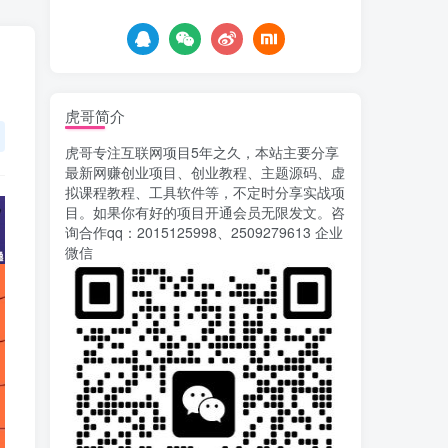
6天前
755
载安装app即可获取高额收
益
自媒体代发文章项目 一
5
个账号一天可赚50+ 只需动
动手发布文章即可赚米
6天前
680
虎哥简介
AI漫剧风口来了！Ks全
6
虎哥专注互联网项目5年之久，本站主要分享
程托管模式，零成本躺赚
最新网赚创业项目、创业教程、主题源码、虚
7天前
522
拟课程教程、工具软件等，不定时分享实战项
目。如果你有好的项目开通会员无限发文。咨
Codex自动化运营X，月
7
询合作qq：2015125998、2509279613 企业
入千刀，5000字干货 献给
微信
喜欢出海的朋友
7天前
626
运营几年的熊猫平台任务
8
点赞关注播放收藏任务自动
化项目 单号5-10+收益 可批
10天前
749
量
苏宁自动化采集，电脑挂
9
机项目复活，稳定50+ 可批
量
13天前
903