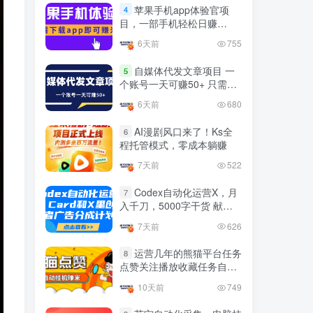
官方免费领取教程，最高可
苹果手机app体验官项
4
领1年
目，一部手机轻松日赚
4年前
1.4W+人已阅读
50+的项目 只需动动手指下
6天前
755
十大电脑挂机赚钱
载安装app即可获取高额收
TOP5
益
自媒体代发文章项目 一
5
4年前
1.2W+人已阅读
个账号一天可赚50+ 只需动
动手发布文章即可赚米
腾讯欢乐斗地主打金项目，
6天前
680
TOP6
回收欢乐豆 一台电脑日收益
500+
AI漫剧风口来了！Ks全
6
3年前
5671人已阅读
程托管模式，零成本躺赚
外面开车的三角洲出售脚
TOP7
7天前
522
本，无卡密版本 单窗口日收
益30-70+ 可批量操作
Codex自动化运营X，月
1年前
4873人已阅读
7
入千刀，5000字干货 献给
最新快手极速版秒货脚本，
喜欢出海的朋友
TOP8
7天前
626
直播间扫货必备神器【秒货
脚本+操作教程】
2年前
4555人已阅读
运营几年的熊猫平台任务
8
点赞关注播放收藏任务自动
0粉0基础抖音做旅游直播，
TOP9
化项目 单号5-10+收益 可批
30天带货250万GMV，纯利
10天前
749
量
10万，及经验
3年前
4535人已阅读