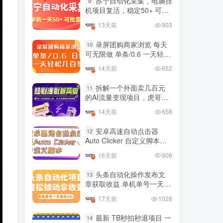
苏宁自动化采集，电脑挂
9
国内最多电脑挂机赚钱项目
机项目复活，稳定50+ 可批
TOP10
的平台操作明细
量
13天前
903
4年前
4420人已阅读
录屏团购商家浏览 每天
10
可无限做 单条/0.6 一天轻松
友情链接申请联系虎哥
几百条 每天日结 多做多得
14天前
652
拆解一个外面卖几百元
11
的AI流量变现项目，虎哥这
里免费分享操作玩法
14天前
658
安卓高速自动点击器
12
Auto Clicker 自定义脚本、
手势录制、自定义连点滑动
16天前
908
工具
头条自动化操作发布文
13
章获取收益 单机单号一天下
来轻松几十百块上不封顶
17天前
1028
最新 TB秒拍秒退项目 一
14