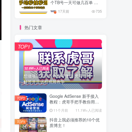
个TB号一天可做几百单 单
价0.35/个 手动项目
17天前
735
热门文章
TOP1
32.8W+人已阅读
想做项目可以联系虎哥微信 虎哥一对一
解答并且远程视频教学
Google AdSense 新手接入
TOP2
教程：虎哥手把手教你用网
站赚取美元收入
11个月前
11.1W+人已阅读
抖音上我必须推荐的10个优
TOP3
质博主！