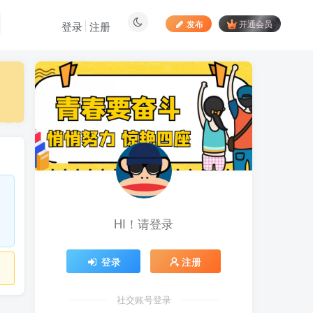
发布
开通会员
登录
注册
最新文章
居家拍视频 苹果手动采
1
集项目 第一人称视角手部操
作视频采集 一天收入轻松百
9小时前
892
元起
向日葵拉新接码平台，一
2
个号码可撸120+，号码多的
翻倍
5天前
884
HI！请登录
最新海外僵尸防御之战游
3
戏掘金挂机项目，单机一天
150+
5天前
1052
登录
注册
苹果手机app体验官项
4
目，一部手机轻松日赚
社交账号登录
50+的项目 只需动动手指下