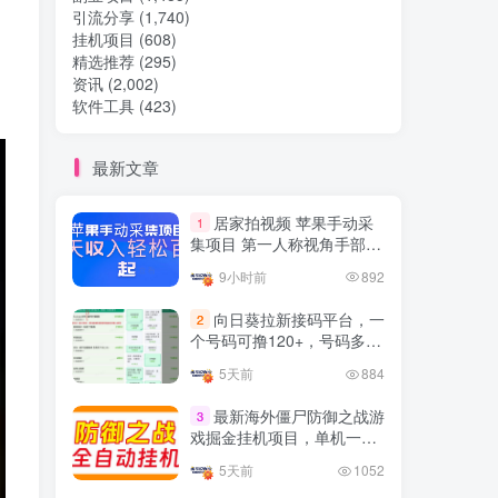
引流分享
(1,740)
挂机项目
(608)
热门文章
精选推荐
(295)
资讯
(2,002)
软件工具
(423)
TOP1
最新文章
32.8W+人已阅读
居家拍视频 苹果手动采
1
想做项目可以联系虎哥微信 虎哥一对一
集项目 第一人称视角手部操
解答并且远程视频教学
作视频采集 一天收入轻松百
9小时前
892
元起
Google AdSense 新手接入
TOP2
向日葵拉新接码平台，一
2
教程：虎哥手把手教你用网
个号码可撸120+，号码多的
站赚取美元收入
11个月前
11.1W+人已阅读
翻倍
5天前
884
抖音上我必须推荐的10个优
TOP3
质博主！
最新海外僵尸防御之战游
3
戏掘金挂机项目，单机一天
4年前
1.5W+人已阅读
150+
5天前
1052
网易云音乐黑胶会员，三个
TOP4