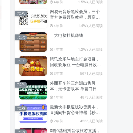
4年前
1.5W+人已阅读
网易云音乐黑胶会员，三个
TOP4
官方免费领取教程，最高可
领1年
4年前
1.4W+人已阅读
十大电脑挂机赚钱
TOP5
4年前
1.2W+人已阅读
腾讯欢乐斗地主打金项目，
TOP6
回收欢乐豆 一台电脑日收益
500+
3年前
5671人已阅读
外面开车的三角洲出售脚
TOP7
本，无卡密版本 单窗口日收
益30-70+ 可批量操作
1年前
4873人已阅读
最新快手极速版秒货脚本，
TOP8
直播间扫货必备神器【秒货
脚本+操作教程】
2年前
4555人已阅读
0粉0基础抖音做旅游直播，
TOP9