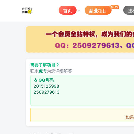
NEW
首页
副业项目
挂
需要了解项目？
联系
虎哥
为您详细解答
🐧 QQ号码
2015125998
2509279613
如果不用