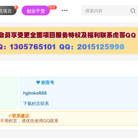
干货
机项目
创业干货
💚 积言号
hgboke888
下载积言联系
⚡ 联系建议
积言，请优先使用QQ联系