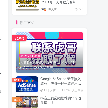
个TB号一天可做几百单 单
价0.35/个 手动项目
18天前
746
。
热门文章
，
TOP1
必
32.8W+人已阅读
想做项目可以联系虎哥微信 虎哥一对一
解答并且远程视频教学
几
Google AdSense 新手接入
TOP2
教程：虎哥手把手教你用网
站赚取美元收入
11个月前
11.1W+人已阅读
要
抖音上我必须推荐的10个优
TOP3
质博主！