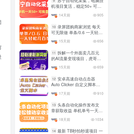
苏宁自动化采集，电脑挂
9
国内最多电脑挂机赚钱项目
机项目复活，稳定50+ 可批
TOP10
的平台操作明细
量
14天前
905
4年前
4421人已阅读
团
录屏团购商家浏览 每天
10
可无限做 单条/0.6 一天轻松
友情链接申请联系虎哥
几百条 每天日结 多做多得
15天前
656
穷
拆解一个外面卖几百元
11
没
的AI流量变现项目，虎哥这
里免费分享操作玩法
15天前
659
安卓高速自动点击器
12
Auto Clicker 自定义脚本、
手势录制、自定义连点滑动
17天前
910
工具
头条自动化操作发布文
13
章获取收益 单机单号一天下
来轻松几十百块上不封顶
18天前
1034
最新 TB秒拍秒退项目 一
14