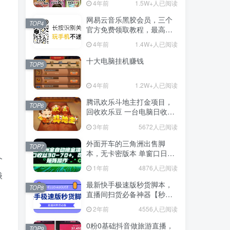
4年前
1.5W+人已阅读
网易云音乐黑胶会员，三个
TOP4
官方免费领取教程，最高可
领1年
4年前
1.4W+人已阅读
十大电脑挂机赚钱
TOP5
4年前
1.2W+人已阅读
腾讯欢乐斗地主打金项目，
TOP6
回收欢乐豆 一台电脑日收益
500+
3年前
5672人已阅读
外面开车的三角洲出售脚
TOP7
本，无卡密版本 单窗口日收
个
益30-70+ 可批量操作
1年前
4876人已阅读
嫌
最新快手极速版秒货脚本，
TOP8
直播间扫货必备神器【秒货
脚本+操作教程】
2年前
4556人已阅读
0粉0基础抖音做旅游直播，
TOP9