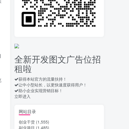
标
录屏团购商家浏览 每天
10
可无限做 单条/0.6 一天轻松
几百条 每天日结 多做多得
15天前
656
拆解一个外面卖几百元
11
的AI流量变现项目，虎哥这
里免费分享操作玩法
15天前
659
目
全新开发图文广告位招
安卓高速自动点击器
12
租啦
Auto Clicker 自定义脚本、
手势录制、自定义连点滑动
17天前
910
工具
获得本站官方的流量扶持！
统
让中小型站长，以更快速度获得用户！
头条自动化操作发布文
13
助小企业实现营销目标！
章获取收益 单机单号一天下
立即进入
来轻松几十百块上不封顶
18天前
1034
最新 TB秒拍秒退项目 一
网站目录
14
个TB号一天可做几百单 单
创业干货
(1,555)
价0.35/个 手动项目
18天前
746
副业项目
(1,485)