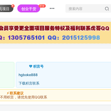
干货
机项目
创业干货
💚 积言号
hgboke888
下载积言联系
⚡ 联系建议
积言，请优先使用QQ联系