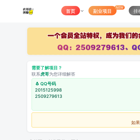
NEW
首页
副业项目
挂
需要了解项目？
联系
虎哥
为您详细解答
🐧 QQ号码
2015125998
2509279613
如果不用