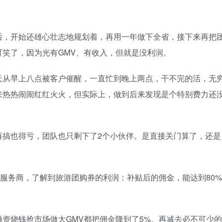
后，开始还雄心壮志地规划着，再用一年做下全省，接下来再把
笑了，因为光有GMV、有收入，但就是没利润。
天从早上八点被客户催醒，一直忙到晚上两点，干不完的活，无
来热热闹闹红红火火，但实际上，做到后来发现是个特别费力还
再搞也得亏，团队也只剩下了2个小伙伴。是直接关门算了，还是
服务商，了解到旅游团购券的利润：补贴后的佣金，能达到80%
。
融资烧钱抢市场做大GMV都把佣金降到了5%。再减去必不可少的