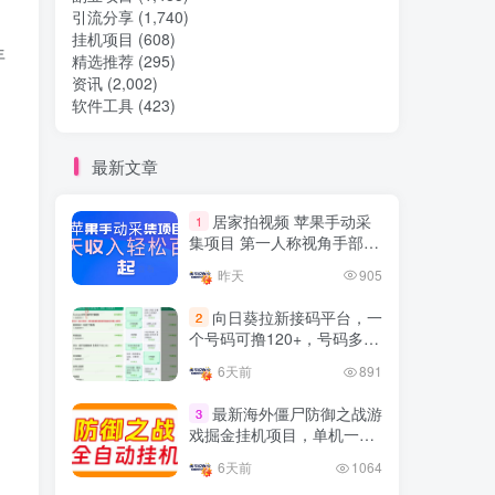
引流分享
(1,740)
挂机项目
(608)
热门文章
年
精选推荐
(295)
资讯
(2,002)
软件工具
(423)
TOP1
最新文章
32.8W+人已阅读
居家拍视频 苹果手动采
1
想做项目可以联系虎哥微信 虎哥一对一
集项目 第一人称视角手部操
解答并且远程视频教学
作视频采集 一天收入轻松百
昨天
905
元起
Google AdSense 新手接入
TOP2
向日葵拉新接码平台，一
2
教程：虎哥手把手教你用网
个号码可撸120+，号码多的
站赚取美元收入
11个月前
11.1W+人已阅读
翻倍
6天前
891
抖音上我必须推荐的10个优
TOP3
质博主！
最新海外僵尸防御之战游
3
戏掘金挂机项目，单机一天
4年前
1.5W+人已阅读
150+
6天前
1064
网易云音乐黑胶会员，三个
TOP4