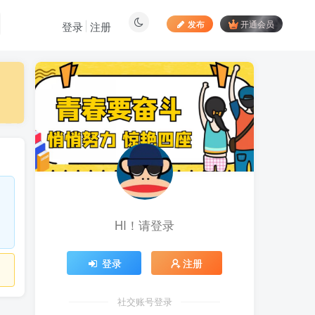
发布
开通会员
登录
注册
最新文章
居家拍视频 苹果手动采
1
集项目 第一人称视角手部操
作视频采集 一天收入轻松百
昨天
905
元起
向日葵拉新接码平台，一
2
个号码可撸120+，号码多的
翻倍
6天前
891
HI！请登录
最新海外僵尸防御之战游
3
戏掘金挂机项目，单机一天
150+
6天前
1064
登录
注册
苹果手机app体验官项
4
目，一部手机轻松日赚
社交账号登录
50+的项目 只需动动手指下