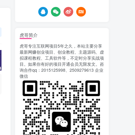
7天前
763
载安装app即可获取高额收
益
自媒体代发文章项目 一
5
个账号一天可赚50+ 只需动
动手发布文章即可赚米
7天前
685
虎哥简介
AI漫剧风口来了！Ks全
6
虎哥专注互联网项目5年之久，本站主要分享
程托管模式，零成本躺赚
最新网赚创业项目、创业教程、主题源码、虚
8天前
526
拟课程教程、工具软件等，不定时分享实战项
目。如果你有好的项目开通会员无限发文。咨
Codex自动化运营X，月
7
询合作qq：2015125998、2509279613 企业
入千刀，5000字干货 献给
微信
喜欢出海的朋友
8天前
630
运营几年的熊猫平台任务
8
点赞关注播放收藏任务自动
化项目 单号5-10+收益 可批
11天前
753
量
苏宁自动化采集，电脑挂
9
机项目复活，稳定50+ 可批
量
14天前
905