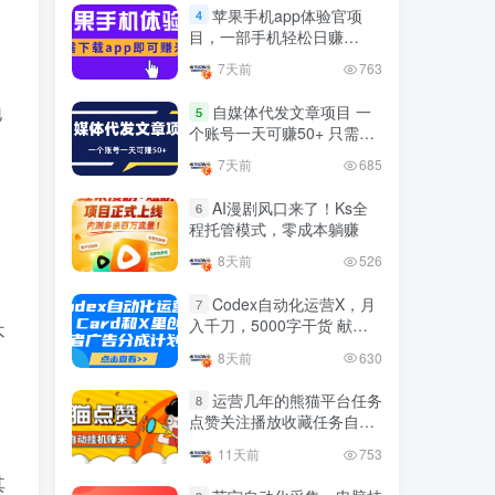
官方免费领取教程，最高可
苹果手机app体验官项
4
领1年
目，一部手机轻松日赚
4年前
1.4W+人已阅读
50+的项目 只需动动手指下
7天前
763
十大电脑挂机赚钱
载安装app即可获取高额收
TOP5
益
地
自媒体代发文章项目 一
5
4年前
1.2W+人已阅读
个账号一天可赚50+ 只需动
动手发布文章即可赚米
腾讯欢乐斗地主打金项目，
7天前
685
TOP6
回收欢乐豆 一台电脑日收益
500+
AI漫剧风口来了！Ks全
6
3年前
5672人已阅读
程托管模式，零成本躺赚
外面开车的三角洲出售脚
TOP7
8天前
526
本，无卡密版本 单窗口日收
益30-70+ 可批量操作
Codex自动化运营X，月
1年前
4876人已阅读
7
入千刀，5000字干货 献给
不
最新快手极速版秒货脚本，
喜欢出海的朋友
TOP8
8天前
630
直播间扫货必备神器【秒货
脚本+操作教程】
2年前
4556人已阅读
运营几年的熊猫平台任务
8
点赞关注播放收藏任务自动
0粉0基础抖音做旅游直播，
TOP9
化项目 单号5-10+收益 可批
30天带货250万GMV，纯利
11天前
753
量
10万，及经验
3年前
4538人已阅读
其