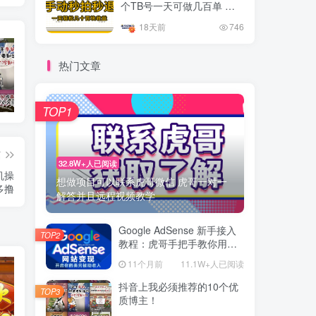
个TB号一天可做几百单 单
价0.35/个 手动项目
18天前
746
热门文章
抖音上我必须推荐的10个优质博主！
网易云音乐黑胶会员，三个官方免费领取教程，最高可领1年
十大电脑挂机赚钱
TOP1
篇
32.8W+人已阅读
机操
想做项目可以联系虎哥微信 虎哥一对一
多撸
解答并且远程视频教学
Google AdSense 新手接入
TOP2
教程：虎哥手把手教你用网
站赚取美元收入
11个月前
11.1W+人已阅读
抖音上我必须推荐的10个优
TOP3
质博主！