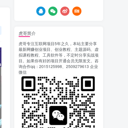
7天前
763
载安装app即可获取高额收
益
自媒体代发文章项目 一
5
个账号一天可赚50+ 只需动
动手发布文章即可赚米
7天前
685
虎哥简介
AI漫剧风口来了！Ks全
6
虎哥专注互联网项目5年之久，本站主要分享
程托管模式，零成本躺赚
最新网赚创业项目、创业教程、主题源码、虚
8天前
526
拟课程教程、工具软件等，不定时分享实战项
目。如果你有好的项目开通会员无限发文。咨
Codex自动化运营X，月
7
询合作qq：2015125998、2509279613 企业
入千刀，5000字干货 献给
微信
喜欢出海的朋友
8天前
631
运营几年的熊猫平台任务
8
点赞关注播放收藏任务自动
化项目 单号5-10+收益 可批
11天前
755
量
苏宁自动化采集，电脑挂
9
机项目复活，稳定50+ 可批
量
14天前
906