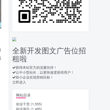
录屏团购商家浏览 每天
10
可无限做 单条/0.6 一天轻松
几百条 每天日结 多做多得
15天前
656
拆解一个外面卖几百元
11
的AI流量变现项目，虎哥这
里免费分享操作玩法
15天前
659
全新开发图文广告位招
群
安卓高速自动点击器
12
租啦
Auto Clicker 自定义脚本、
就
手势录制、自定义连点滑动
17天前
910
工具
获得本站官方的流量扶持！
让中小型站长，以更快速度获得用户！
头条自动化操作发布文
13
助小企业实现营销目标！
章获取收益 单机单号一天下
立即进入
来轻松几十百块上不封顶
18天前
1035
最新 TB秒拍秒退项目 一
网站目录
14
个TB号一天可做几百单 单
创业干货
(1,555)
价0.35/个 手动项目
18天前
746
副业项目
(1,485)