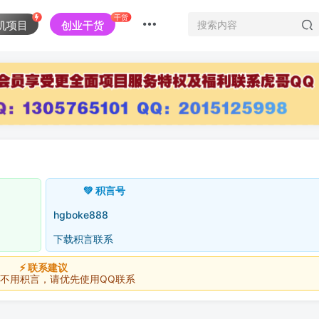
干货
机项目
创业干货
💚 积言号
hgboke888
下载积言联系
⚡ 联系建议
积言，请优先使用QQ联系