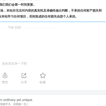
我们我们会第一时间更新。
立场，本站亦无法对内容的真实性及准确性做出判断，不承担任何财产损失和
在本站学习任何项目，否则造成的任何损失由您个人承担。
THE END
喜欢就支持一下吧
赞赏
分享
收藏
am ordinary yet unique.
我很平凡，但我独一无二