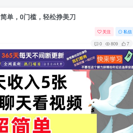
超简单，0门槛，轻松挣美刀
关注
私信
0
809
7