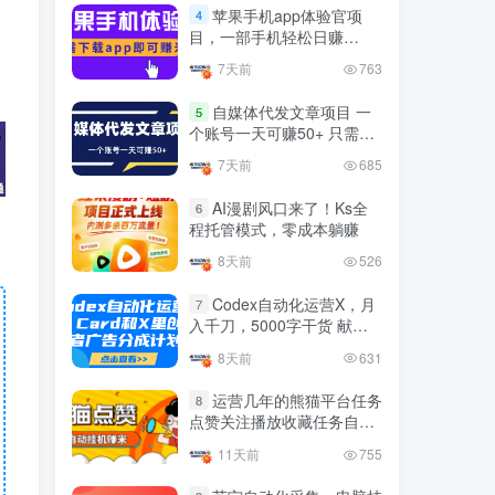
官方免费领取教程，最高可
苹果手机app体验官项
4
领1年
目，一部手机轻松日赚
4年前
1.4W+人已阅读
50+的项目 只需动动手指下
7天前
763
十大电脑挂机赚钱
载安装app即可获取高额收
TOP5
益
自媒体代发文章项目 一
5
4年前
1.2W+人已阅读
个账号一天可赚50+ 只需动
动手发布文章即可赚米
腾讯欢乐斗地主打金项目，
7天前
685
TOP6
回收欢乐豆 一台电脑日收益
500+
AI漫剧风口来了！Ks全
6
3年前
5672人已阅读
程托管模式，零成本躺赚
外面开车的三角洲出售脚
TOP7
8天前
526
本，无卡密版本 单窗口日收
益30-70+ 可批量操作
Codex自动化运营X，月
1年前
4877人已阅读
7
入千刀，5000字干货 献给
最新快手极速版秒货脚本，
喜欢出海的朋友
TOP8
8天前
631
直播间扫货必备神器【秒货
脚本+操作教程】
2年前
4556人已阅读
运营几年的熊猫平台任务
8
点赞关注播放收藏任务自动
0粉0基础抖音做旅游直播，
TOP9
化项目 单号5-10+收益 可批
30天带货250万GMV，纯利
11天前
755
量
10万，及经验
3年前
4539人已阅读