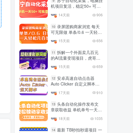
苏宁自动化采集，电脑挂
9
国内最多电脑挂机赚钱项目
机项目复活，稳定50+ 可批
TOP10
的平台操作明细
量
14天前
906
4年前
4421人已阅读
录屏团购商家浏览 每天
10
可无限做 单条/0.6 一天轻松
友情链接申请联系虎哥
几百条 每天日结 多做多得
15天前
656
拆解一个外面卖几百元
11
的AI流量变现项目，虎哥这
里免费分享操作玩法
15天前
659
安卓高速自动点击器
12
Auto Clicker 自定义脚本、
手势录制、自定义连点滑动
17天前
910
工具
头条自动化操作发布文
13
章获取收益 单机单号一天下
来轻松几十百块上不封顶
18天前
1035
最新 TB秒拍秒退项目 一
14