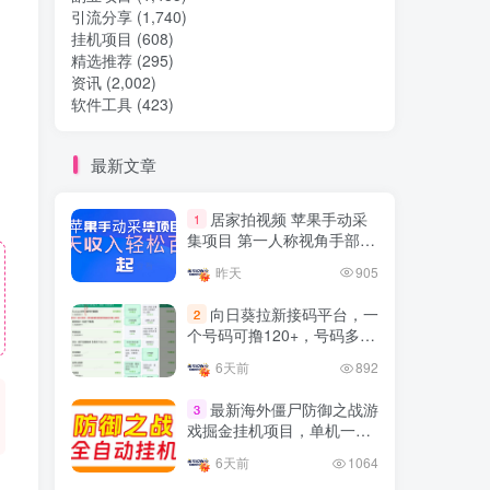
引流分享
(1,740)
挂机项目
(608)
热门文章
精选推荐
(295)
资讯
(2,002)
软件工具
(423)
TOP1
最新文章
32.8W+人已阅读
居家拍视频 苹果手动采
1
想做项目可以联系虎哥微信 虎哥一对一
集项目 第一人称视角手部操
解答并且远程视频教学
作视频采集 一天收入轻松百
昨天
905
元起
Google AdSense 新手接入
TOP2
向日葵拉新接码平台，一
2
教程：虎哥手把手教你用网
个号码可撸120+，号码多的
站赚取美元收入
11个月前
11.1W+人已阅读
翻倍
6天前
892
抖音上我必须推荐的10个优
TOP3
质博主！
最新海外僵尸防御之战游
3
戏掘金挂机项目，单机一天
4年前
1.5W+人已阅读
150+
6天前
1064
网易云音乐黑胶会员，三个
TOP4