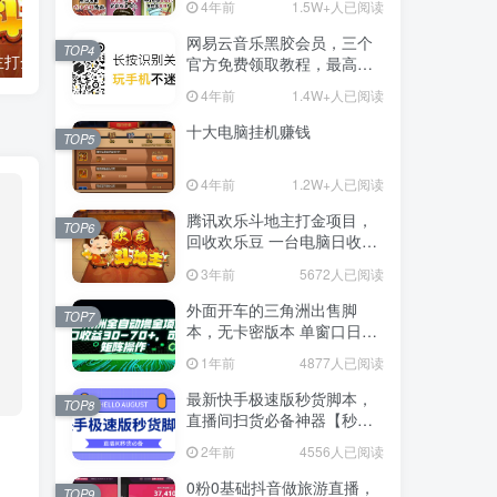
4年前
1.5W+人已阅读
网易云音乐黑胶会员，三个
TOP4
腾讯欢乐斗地主打金项目，回收欢乐豆 一台电脑日收益500+
外面开车的三角洲出售脚本，无卡密版本 单窗口日收益30-70+ 可批量操作
官方免费领取教程，最高可
领1年
4年前
1.4W+人已阅读
十大电脑挂机赚钱
TOP5
4年前
1.2W+人已阅读
腾讯欢乐斗地主打金项目，
TOP6
回收欢乐豆 一台电脑日收益
500+
3年前
5672人已阅读
外面开车的三角洲出售脚
TOP7
本，无卡密版本 单窗口日收
益30-70+ 可批量操作
1年前
4877人已阅读
最新快手极速版秒货脚本，
TOP8
直播间扫货必备神器【秒货
脚本+操作教程】
2年前
4556人已阅读
0粉0基础抖音做旅游直播，
TOP9