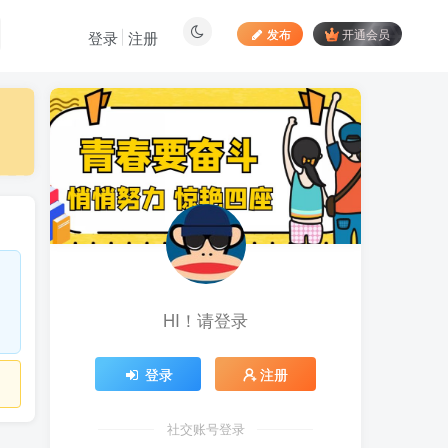
发布
开通会员
登录
注册
最新文章
居家拍视频 苹果手动采
1
集项目 第一人称视角手部操
作视频采集 一天收入轻松百
昨天
905
元起
向日葵拉新接码平台，一
2
个号码可撸120+，号码多的
翻倍
6天前
892
HI！请登录
最新海外僵尸防御之战游
3
戏掘金挂机项目，单机一天
150+
6天前
1064
登录
注册
苹果手机app体验官项
4
目，一部手机轻松日赚
社交账号登录
50+的项目 只需动动手指下