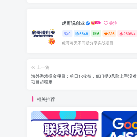
虎哥说创业
关注
0
5648
6
236
260W+
虎哥每天不间断分享实战项目
上一篇
海外游戏掘金项目：单日1k收益，低门槛0风险上手没
项目超稳定
相关推荐