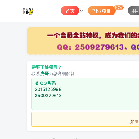
NEW
首页
副业项目
挂
需要了解项目？
联系
虎哥
为您详细解答
🐧 QQ号码
2015125998
2509279613
如果不用