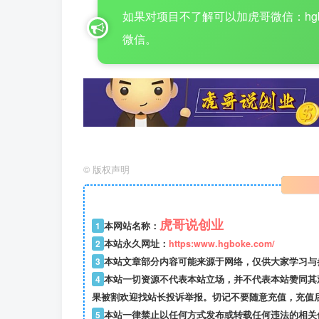
如果对项目不了解可以加虎哥微信：hgboke16
微信。
©
版权声明
虎哥说创业
1
本网站名称：
2
本站永久网址：
https:www.hgboke.com/
3
本站文章部分内容可能来源于网络，仅供大家学习与参考
4
本站一切资源不代表本站立场，并不代表本站赞同其
果被割欢迎找站长投诉举报。切记不要随意充值，充值
5
本站一律禁止以任何方式发布或转载任何违法的相关