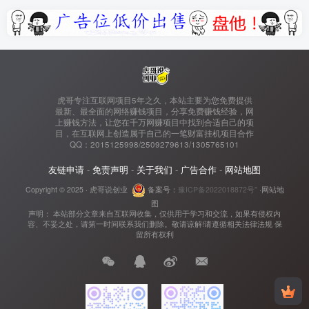
虎哥专注互联网项目5年之久，本站主要为您免费提供
最新、最全面的网络赚钱项目，分享免费赚钱经验，网
上赚钱方法，让您在千万网赚项目中找到合适自己的项
目，在互联网上创造属于自己的一笔财富挂机项目合作
QQ：2015125998/2509279613/1305765101
友链申请
-
免责声明
-
关于我们
-
广告合作
-
网站地图
Copyright © 2025 ·
虎哥说创业
备案号：
豫ICP备2022018872号"
·
网站地
图
声明： 本站部分文章来自互联网收集，仅供用于学习和交流，如果有侵权内
容、不妥之处，请第一时间联系我们删除。敬请谅解!请遵循相关法律法规 保
留所有权利