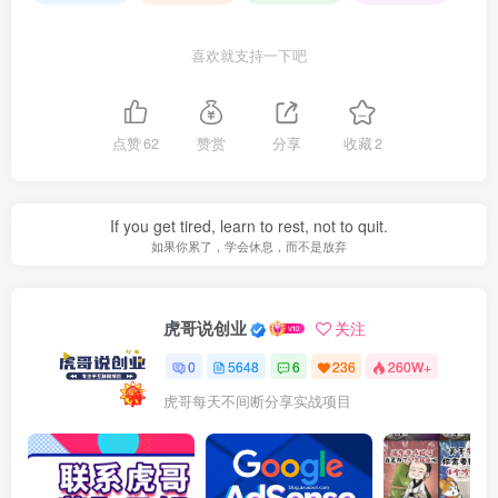
喜欢就支持一下吧
点赞
62
赞赏
分享
收藏
2
If you get tired, learn to rest, not to quit.
如果你累了，学会休息，而不是放弃
虎哥说创业
关注
0
5648
6
236
260W+
虎哥每天不间断分享实战项目