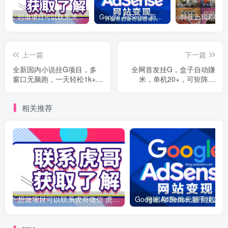
想做项目可以联系虎哥微信 虎哥一对一解答并且远程视频教学
Google AdSense 新手接入教程：虎哥手把手教你用网站赚取美元收入
上一篇
下一篇
全新国内小说挂G项目，多
全网首发挂G，盒子自动賺
窗口无脑跑，一天轻松1k+，
米，单机20+，可矩阵放
特别省心
大，长期稳定运营
相关推荐
想做项目可以联系虎哥微信 虎哥一对一解答并且远程视频教学
Googl