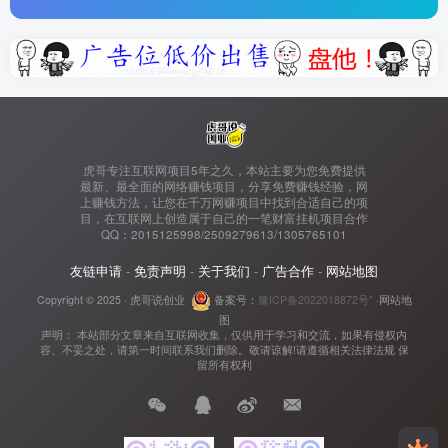
虎哥专注互联网项目5年之久，本站主要为您免费提供
最新、最全面的网络赚钱项目，分享免费赚钱经验，网
上赚钱方法，让您在千万网赚项目中找到合适自己的项
目，在互联网上创造属于自己的一笔财富挂机项目合作
QQ：2015125998/2509279613/1305765101
友链申请
-
免责声明
-
关于我们
-
广告合作
-
网站地图
Copyright © 2025 ·
虎哥说创业
备案号：
豫ICP备2022018872号"
·
网站地
图
声明： 本站部分文章来自互联网收集，仅供用于学习和交流，如果有侵权内
容、不妥之处，请第一时间联系我们删除。敬请谅解!请遵循相关法律法规 保
留所有权利