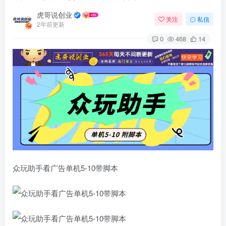
虎哥说创业
关注
私信
2年前更新
0
468
14
众玩助手看广告单机5-10带脚本