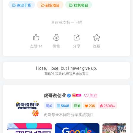
创业干货
副业项目
挂机项目
喜欢就支持一下吧
点赞
14
赞赏
分享
收藏
I lose, I lose, but I never give up.
我输过,我败过,但我从未放弃过
虎哥说创业
关注
0
5648
6
236
260W+
虎哥每天不间断分享实战项目