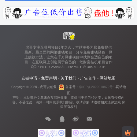
虎哥专注互联网项目5年之久，本站主要为您免费提供
最新、最全面的网络赚钱项目，分享免费赚钱经验，网
上赚钱方法，让您在千万网赚项目中找到合适自己的项
目，在互联网上创造属于自己的一笔财富挂机项目合作
QQ：2015125998/2509279613/1305765101
友链申请
-
免责声明
-
关于我们
-
广告合作
-
网站地图
Copyright © 2025 ·
虎哥说创业
备案号：
豫ICP备2022018872号"
·
网站地
图
声明： 本站部分文章来自互联网收集，仅供用于学习和交流，如果有侵权内
容、不妥之处，请第一时间联系我们删除。敬请谅解!请遵循相关法律法规 保
留所有权利