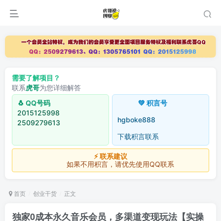
需要了解项目？
联系
虎哥
为您详细解答
🐧 QQ号码
💚 积言号
2015125998
hgboke888
2509279613
下载积言联系
⚡ 联系建议
如果不用积言，请优先使用QQ联系
首页
创业干货
正文
独家0成本永久音乐会员，多渠道变现玩法【实操