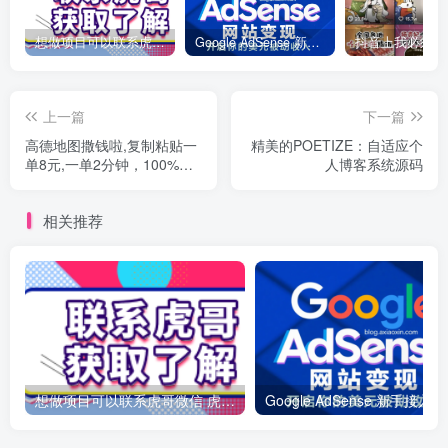
想做项目可以联系虎哥微信 虎哥一对一解答并且远程视频教学
Google AdSense 新手接入教程：虎哥手把手教你用网站赚取美元收入
上一篇
下一篇
高德地图撒钱啦,复制粘贴一
精美的POETIZE：自适应个
单8元,一单2分钟，100%必
人博客系统源码
赚！
相关推荐
想做项目可以联系虎哥微信 虎哥一对一解答并且远程视频教学
Googl