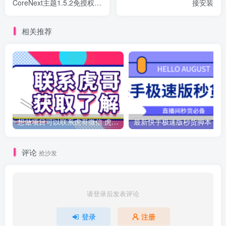
CoreNext主题1.5.2免授权 |
接安装
上传即可使用
相关推荐
想做项目可以联系虎哥微信 虎哥一对一解答并且远程视频教学
最新
评论
抢沙发
请登录后发表评论
登录
注册