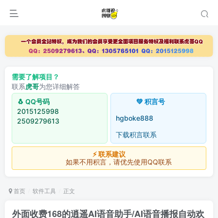
需要了解项目？
联系
虎哥
为您详细解答
🐧 QQ号码
💚 积言号
2015125998
hgboke888
2509279613
下载积言联系
⚡ 联系建议
如果不用积言，请优先使用QQ联系
首页
软件工具
正文
外面收费168的逍遥AI语音助手/AI语音播报自动欢