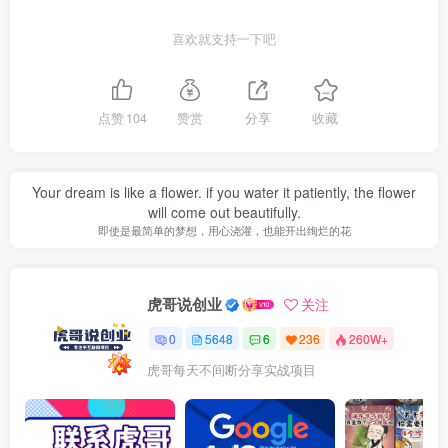
喜欢就支持一下吧
点赞
104
赞赏
分享
收藏
Your dream is like a flower. if you water it patiently, the flower
will come out beautifully.
即使是最简单的梦想，用心浇灌，也能开出绚烂的花
虎哥说创业
关注
0
5648
6
236
260W+
虎哥每天不间断分享实战项目