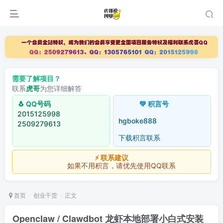
需要了解项目？
联系
虎哥
为您详细解答
🐧 QQ号码
💚 积言号
2015125998
hgboke888
2509279613
下载积言联系
⚡ 联系建议
如果不用积言，请优先使用QQ联系
首页
创业干货
正文
Openclaw / Clawdbot 龙虾本地部署小白式安装