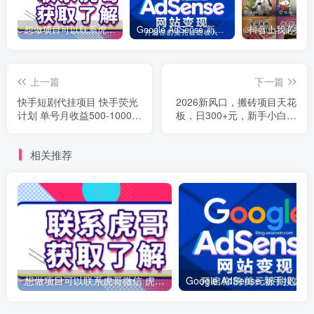
想做项目可以联系虎哥微信 虎哥一对一解答并且远程视频教学
Google AdSense 新手接入教程：虎哥手把手教你用网站赚取美元收入
上一篇
下一篇
快手短剧代挂项目 快手荧光
2026新风口，搬砖项目天花
计划 单号月收益500-1000+
板，日300+元，新手小白均
多号多赚
可上手
相关推荐
想做项目可以联系虎哥微信 虎哥一对一解答并且远程视频教学
Googl