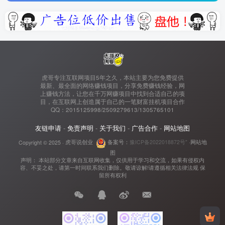
虎哥专注互联网项目5年之久，本站主要为您免费提供
最新、最全面的网络赚钱项目，分享免费赚钱经验，网
上赚钱方法，让您在千万网赚项目中找到合适自己的项
目，在互联网上创造属于自己的一笔财富挂机项目合作
QQ：2015125998/2509279613/1305765101
友链申请
-
免责声明
-
关于我们
-
广告合作
-
网站地图
Copyright © 2025 ·
虎哥说创业
备案号：
豫ICP备2022018872号"
·
网站地
图
声明： 本站部分文章来自互联网收集，仅供用于学习和交流，如果有侵权内
容、不妥之处，请第一时间联系我们删除。敬请谅解!请遵循相关法律法规 保
留所有权利