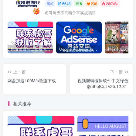
0
5648
6
236
260W+
虎哥每天不间断分享实战项目
想做项目可以联系虎哥微信 虎哥一对一解答并且远程视频教学
Google AdSense 新手接入教程：虎哥手把手教你用网站赚取美元收入
上一篇
下一篇
网盘加速100M/s急速下载
视频剪辑编辑软件中文绿色
版ShotCut v25.12.31
相关推荐