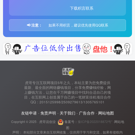
下载积言联系
📢 注意：
如果不用积言，建议优先使用QQ联系
虎哥专注互联网项目5年之久，本站主要为您免费提供
最新、最全面的网络赚钱项目，分享免费赚钱经验，网
上赚钱方法，让您在千万网赚项目中找到合适自己的项
目，在互联网上创造属于自己的一笔财富挂机项目合作
QQ：2015125998/2509279613/1305765101
友链申请
-
免责声明
-
关于我们
-
广告合作
-
网站地图
Copyright © 2025 ·
虎哥说创业
备案号：
豫ICP备2022018872号"
·
网站地
图
声明： 本站部分文章来自互联网收集，仅供用于学习和交流，如果有侵权内