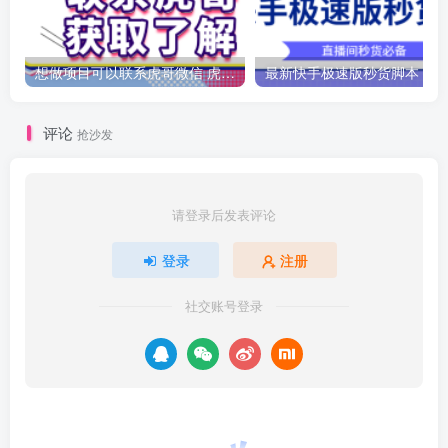
想做项目可以联系虎哥微信 虎哥一对一解答并且远程视频教学
最新
评论
抢沙发
请登录后发表评论
登录
注册
社交账号登录