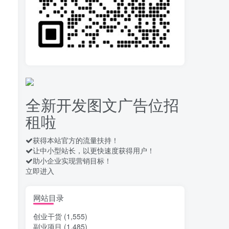
录屏团购商家浏览 每天
10
可无限做 单条/0.6 一天轻松
几百条 每天日结 多做多得
16天前
656
拆解一个外面卖几百元
11
的AI流量变现项目，虎哥这
里免费分享操作玩法
15天前
659
全新开发图文广告位招
安卓高速自动点击器
12
租啦
Auto Clicker 自定义脚本、
手势录制、自定义连点滑动
18天前
910
工具
获得本站官方的流量扶持！
让中小型站长，以更快速度获得用户！
头条自动化操作发布文
13
助小企业实现营销目标！
章获取收益 单机单号一天下
立即进入
来轻松几十百块上不封顶
19天前
1036
最新 TB秒拍秒退项目 一
网站目录
14
个TB号一天可做几百单 单
创业干货
(1,555)
价0.35/个 手动项目
19天前
749
副业项目
(1,485)