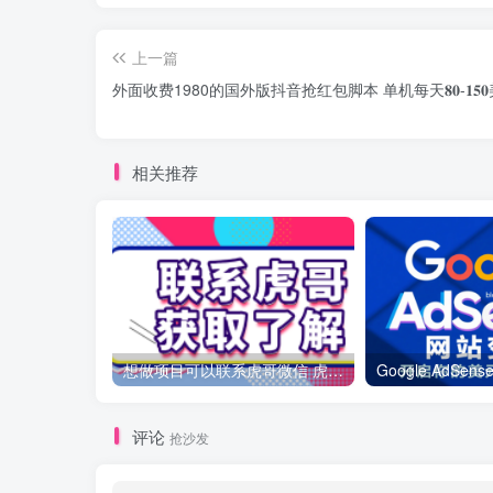
上一篇
外面收费1980的国外版抖音抢红包脚本 单机每天𝟖𝟎-𝟏𝟓𝟎
相关推荐
想做项目可以联系虎哥微信 虎哥一对一解答并且远程视频教学
评论
抢沙发