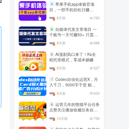
官方免费领取教程，最高可
苹果手机app体验官项
4
领1年
目，一部手机轻松日赚
4年前
1.4W+人已阅读
50+的项目 只需动动手指下
8天前
763
十大电脑挂机赚钱
载安装app即可获取高额收
TOP5
益
自媒体代发文章项目 一
5
4年前
1.2W+人已阅读
个账号一天可赚50+ 只需动
动手发布文章即可赚米
腾讯欢乐斗地主打金项目，
8天前
688
TOP6
回收欢乐豆 一台电脑日收益
500+
AI漫剧风口来了！Ks全
6
3年前
5673人已阅读
程托管模式，零成本躺赚
外面开车的三角洲出售脚
TOP7
8天前
527
本，无卡密版本 单窗口日收
益30-70+ 可批量操作
Codex自动化运营X，月
1年前
4885人已阅读
7
入千刀，5000字干货 献给
最新快手极速版秒货脚本，
喜欢出海的朋友
TOP8
9天前
633
直播间扫货必备神器【秒货
脚本+操作教程】
2年前
4559人已阅读
运营几年的熊猫平台任务
8
点赞关注播放收藏任务自动
0粉0基础抖音做旅游直播，
TOP9
化项目 单号5-10+收益 可批
30天带货250万GMV，纯利
12天前
756
量
10万，及经验
3年前
4541人已阅读