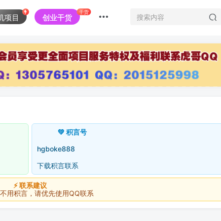
干货
机项目
创业干货
💚 积言号
hgboke888
下载积言联系
⚡ 联系建议
积言，请优先使用QQ联系