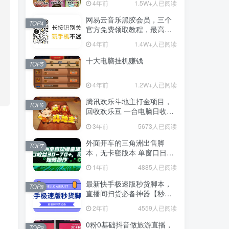
4年前
1.5W+人已阅读
网易云音乐黑胶会员，三个
TOP4
官方免费领取教程，最高可
领1年
4年前
1.4W+人已阅读
十大电脑挂机赚钱
TOP5
4年前
1.2W+人已阅读
腾讯欢乐斗地主打金项目，
TOP6
回收欢乐豆 一台电脑日收益
500+
3年前
5673人已阅读
外面开车的三角洲出售脚
TOP7
本，无卡密版本 单窗口日收
益30-70+ 可批量操作
1年前
4885人已阅读
最新快手极速版秒货脚本，
TOP8
直播间扫货必备神器【秒货
脚本+操作教程】
2年前
4559人已阅读
0粉0基础抖音做旅游直播，
TOP9