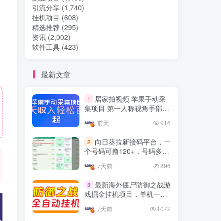
引流分享
(1,740)
挂机项目
(608)
热门文章
精选推荐
(295)
资讯
(2,002)
软件工具
(423)
TOP1
最新文章
32.8W+人已阅读
居家拍视频 苹果手动采
1
想做项目可以联系虎哥微信 虎哥一对一
集项目 第一人称视角手部操
解答并且远程视频教学
作视频采集 一天收入轻松百
前天
916
元起
Google AdSense 新手接入
TOP2
向日葵拉新接码平台，一
2
教程：虎哥手把手教你用网
个号码可撸120+，号码多的
站赚取美元收入
11个月前
11.1W+人已阅读
翻倍
7天前
896
抖音上我必须推荐的10个优
TOP3
质博主！
最新海外僵尸防御之战游
3
戏掘金挂机项目，单机一天
4年前
1.5W+人已阅读
150+
7天前
1072
网易云音乐黑胶会员，三个
TOP4