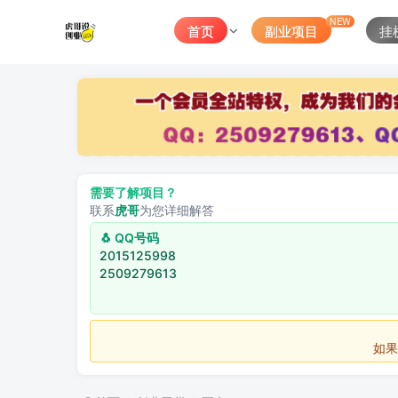
NEW
首页
副业项目
挂
需要了解项目？
联系
虎哥
为您详细解答
🐧 QQ号码
2015125998
2509279613
如果不用