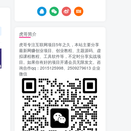
8天前
763
载安装app即可获取高额收
益
自媒体代发文章项目 一
5
个账号一天可赚50+ 只需动
动手发布文章即可赚米
8天前
688
虎哥简介
AI漫剧风口来了！Ks全
6
虎哥专注互联网项目5年之久，本站主要分享
程托管模式，零成本躺赚
最新网赚创业项目、创业教程、主题源码、虚
8天前
527
拟课程教程、工具软件等，不定时分享实战项
目。如果你有好的项目开通会员无限发文。咨
Codex自动化运营X，月
7
询合作qq：2015125998、2509279613 企业
入千刀，5000字干货 献给
微信
喜欢出海的朋友
9天前
633
运营几年的熊猫平台任务
8
点赞关注播放收藏任务自动
化项目 单号5-10+收益 可批
12天前
756
量
苏宁自动化采集，电脑挂
9
机项目复活，稳定50+ 可批
量
15天前
906