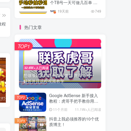
个TB号一天可做几百单 单
价0.35/个 手动项目
19天前
749
篇
教程
热门文章
TOP1
32.8W+人已阅读
想做项目可以联系虎哥微信 虎哥一对一
解答并且远程视频教学
Google AdSense 新手接入
TOP2
腾讯欢乐斗地主打金项目，回收欢乐豆 一台电脑日收益500+
外面开车的三角洲出售脚本，无卡密版本 单窗口日收益30-70+ 可批量操作
教程：虎哥手把手教你用网
站赚取美元收入
11个月前
11.1W+人已阅读
抖音上我必须推荐的10个优
TOP3
质博主！