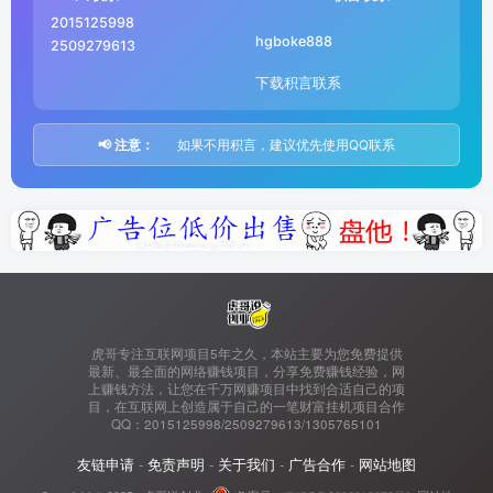
2015125998
hgboke888
2509279613
下载积言联系
📢 注意：
如果不用积言，建议优先使用QQ联系
虎哥专注互联网项目5年之久，本站主要为您免费提供
最新、最全面的网络赚钱项目，分享免费赚钱经验，网
上赚钱方法，让您在千万网赚项目中找到合适自己的项
目，在互联网上创造属于自己的一笔财富挂机项目合作
QQ：2015125998/2509279613/1305765101
友链申请
-
免责声明
-
关于我们
-
广告合作
-
网站地图