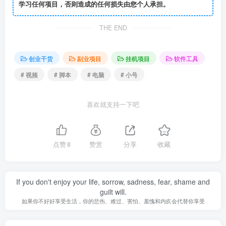
学习任何项目，否则造成的任何损失由您个人承担。
THE END
创业干货
副业项目
挂机项目
软件工具
# 视频
# 脚本
# 电脑
# 小号
喜欢就支持一下吧
点赞
8
赞赏
分享
收藏
If you don't enjoy your life, sorrow, sadness, fear, shame and
guilt will.
如果你不好好享受生活，你的悲伤、难过、害怕、羞愧和内疚会代替你享受