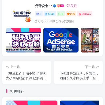
虎哥说创业
关注
0
5648
6
236
260W+
虎哥每天不间断分享实战项目
想做项目可以联系虎哥微信 虎哥一对一解答并且远程视频教学
Google AdSense 新手接入教程：虎哥手把手教你用网站赚取美元收入
上一篇
下一篇
【安卓软件】淘小说 汇聚各
中视频最新玩法，纯项目，
大小网站精品资源 已解锁永
项目长久小白易上手，全职
久会员，去除已知广告!
保底月入过万
相关推荐