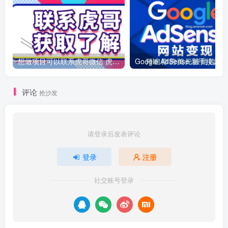
想做项目可以联系虎哥微信 虎哥一对一解答并且远程视频教学
Googl
评论
抢沙发
请登录后发表评论
登录
注册
社交账号登录