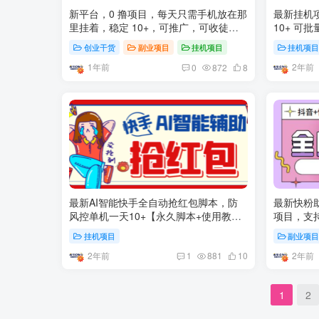
新平台，0 撸项目，每天只需手机放在那
最新挂机项
里挂着，稳定 10+，可推广，可收徒变
10+ 可批
现
创业干货
副业项目
挂机项目
挂机项
1年前
2年前
0
872
8
最新AI智能快手全自动抢红包脚本，防
最新快粉
风控单机一天10+【永久脚本+使用教
项目，支持
程】
【自动脚
挂机项目
副业项
2年前
2年前
1
881
10
1
2