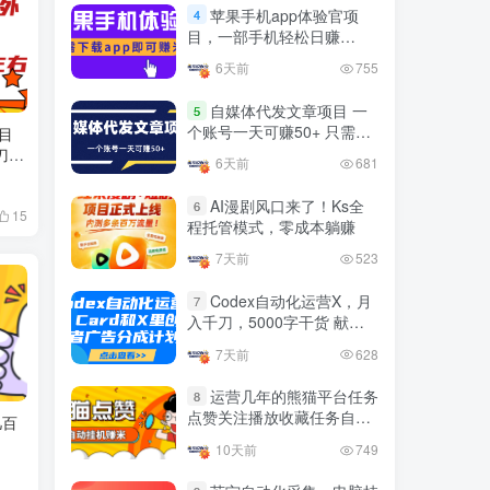
官方免费领取教程，最高可
苹果手机app体验官项
4
领1年
目，一部手机轻松日赚
4年前
1.4W+人已阅读
50+的项目 只需动动手指下
6天前
755
十大电脑挂机赚钱
载安装app即可获取高额收
TOP5
益
自媒体代发文章项目 一
5
4年前
1.2W+人已阅读
个账号一天可赚50+ 只需动
目
动手发布文章即可赚米
刀左
腾讯欢乐斗地主打金项目，
6天前
681
TOP6
回收欢乐豆 一台电脑日收益
500+
AI漫剧风口来了！Ks全
6
3年前
5672人已阅读
15
程托管模式，零成本躺赚
外面开车的三角洲出售脚
TOP7
7天前
523
本，无卡密版本 单窗口日收
益30-70+ 可批量操作
Codex自动化运营X，月
1年前
4873人已阅读
7
入千刀，5000字干货 献给
最新快手极速版秒货脚本，
喜欢出海的朋友
TOP8
7天前
628
直播间扫货必备神器【秒货
脚本+操作教程】
2年前
4556人已阅读
运营几年的熊猫平台任务
8
点赞关注播放收藏任务自动
几百
0粉0基础抖音做旅游直播，
TOP9
化项目 单号5-10+收益 可批
30天带货250万GMV，纯利
10天前
749
量
10万，及经验
3年前
4537人已阅读