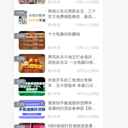
4年前
1.5W+人已阅读
网易云音乐黑胶会员，三个
TOP4
官方免费领取教程，最高可
领1年
4年前
1.4W+人已阅读
十大电脑挂机赚钱
TOP5
4年前
1.2W+人已阅读
腾讯欢乐斗地主打金项目，
TOP6
回收欢乐豆 一台电脑日收益
500+
3年前
5672人已阅读
外面开车的三角洲出售脚
TOP7
本，无卡密版本 单窗口日收
益30-70+ 可批量操作
1年前
4873人已阅读
最新快手极速版秒货脚本，
TOP8
直播间扫货必备神器【秒货
脚本+操作教程】
2年前
4556人已阅读
0粉0基础抖音做旅游直播，
TOP9