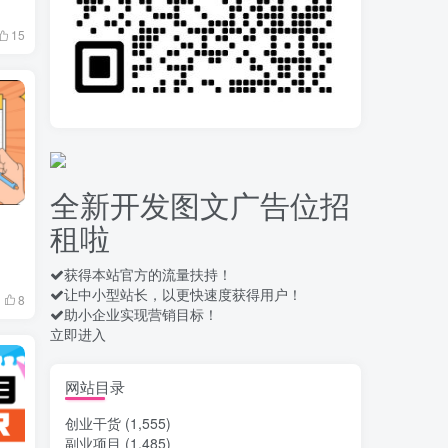
15
录屏团购商家浏览 每天
10
可无限做 单条/0.6 一天轻松
几百条 每天日结 多做多得
14天前
653
拆解一个外面卖几百元
11
的AI流量变现项目，虎哥这
里免费分享操作玩法
14天前
658
全新开发图文广告位招
安卓高速自动点击器
12
租啦
Auto Clicker 自定义脚本、
手势录制、自定义连点滑动
16天前
908
工具
获得本站官方的流量扶持！
让中小型站长，以更快速度获得用户！
头条自动化操作发布文
13
8
助小企业实现营销目标！
章获取收益 单机单号一天下
立即进入
来轻松几十百块上不封顶
17天前
1030
最新 TB秒拍秒退项目 一
网站目录
14
个TB号一天可做几百单 单
创业干货
(1,555)
价0.35/个 手动项目
17天前
735
副业项目
(1,485)