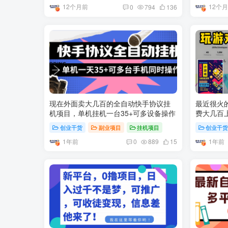
12个月前
12个
0
794
136
现在外面卖大几百的全自动快手协议挂
最近很火
机项目，单机挂机一台35+可多设备操作
费大几百上千的 虎哥这
家来做
创业干货
副业项目
挂机项目
创业干
1年前
1年前
0
889
15