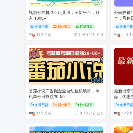
视频号挂机 2.0 玩儿法，全新平台，月
外面收费1
入 1000+
本，号称日
创业干货
副业项目
挂机项目
创业干
11个月前
11个
0
1408
8
番茄小说广告掘金全自动挂机项目，单
最新出京
机单号日收益20-50+
品，优惠
15+
创业干货
副业项目
挂机项目
创业干
11个月前
12个
0
849
6