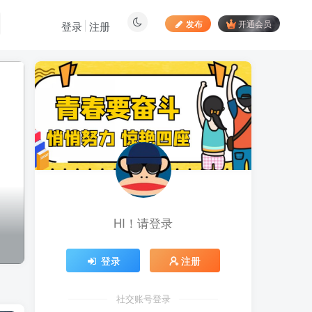
发布
开通会员
登录
注册
最新文章
居家拍视频 苹果手动采
1
集项目 第一人称视角手部操
作视频采集 一天收入轻松百
13小时前
895
元起
向日葵拉新接码平台，一
2
个号码可撸120+，号码多的
翻倍
5天前
886
HI！请登录
最新海外僵尸防御之战游
3
戏掘金挂机项目，单机一天
150+
5天前
1053
登录
注册
苹果手机app体验官项
4
目，一部手机轻松日赚
社交账号登录
50+的项目 只需动动手指下