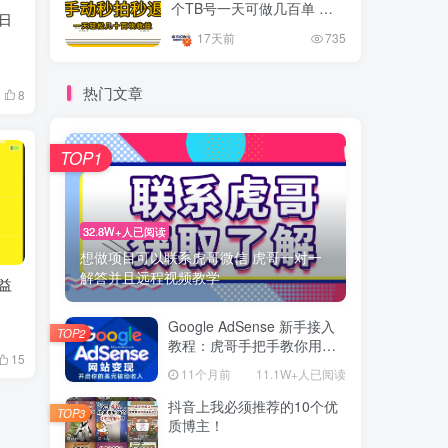
个TB号一天可做几百单 单
日
价0.35/个 手动项目
17天前
735
热门文章
8
TOP1
32.8W+人已阅读
想做项目可以联系虎哥微信 虎哥一对一
解答并且远程视频教学
益
Google AdSense 新手接入
TOP2
教程：虎哥手把手教你用网
15
站赚取美元收入
11个月前
11.1W+人已阅读
抖音上我必须推荐的10个优
TOP3
质博主！