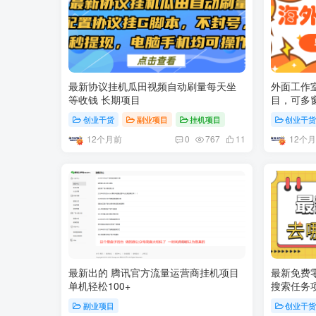
最新协议挂机瓜田视频自动刷量每天坐
外面工作室
等收钱 长期项目
目，可多
创业干货
副业项目
挂机项目
创业干
12个月前
12个
0
767
11
最新出的 腾讯官方流量运营商挂机项目
最新免费
单机轻松100+
搜索任务项
副业项目
创业干