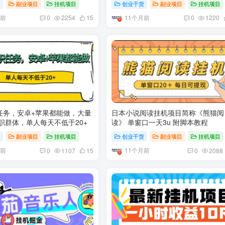
货
副业项目
挂机项目
创业干货
副业项目
挂机项目
月前
11个月前
0
2254
15
0
1220
任务，安卓+苹果都能做，大量
日本小说阅读挂机项目简称《熊猫阅
职群体，单人每天不低于20+
读》 单窗口一天3u 附脚本教程
货
副业项目
挂机项目
创业干货
副业项目
挂机项目
月前
11个月前
0
1107
15
0
2088