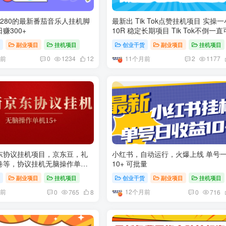
280的最新番茄音乐人挂机脚
最新出 Tik Tok点赞挂机项目 实操
赚300+
10R 稳定长期项目 Tik Tok不倒一
货
副业项目
挂机项目
创业干货
副业项目
挂机项目
月前
11个月前
0
1234
12
2
1177
东协议挂机项目，京东豆，礼
小红书，自动运行，​火爆上线 单号一天
卷等，协议挂机无脑操作单机
10+ 可批量
货
副业项目
挂机项目
创业干货
副业项目
挂机项目
月前
12个月前
0
765
8
0
716