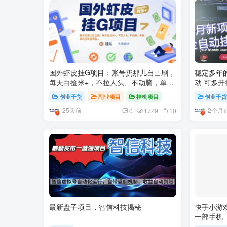
国外虾皮挂G项目：账号扔那儿自己刷，
稳定多年的
每天白捡米+，不拉人头、不动脑，单机
动 可多开
日收益两张+
创业干货
副业项目
挂机项目
创业干
25天前
2个月
0
1729
10
最新盘子项目，智信科技揭秘
快手小游
一部手机 
和兼职的