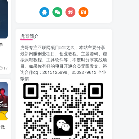
6天前
755
载安装app即可获取高额收
益
自媒体代发文章项目 一
5
个账号一天可赚50+ 只需动
动手发布文章即可赚米
6天前
681
虎哥简介
AI漫剧风口来了！Ks全
6
单
虎哥专注互联网项目5年之久，本站主要分享
程托管模式，零成本躺赚
最新网赚创业项目、创业教程、主题源码、虚
7天前
523
拟课程教程、工具软件等，不定时分享实战项
目。如果你有好的项目开通会员无限发文。咨
17
Codex自动化运营X，月
7
询合作qq：2015125998、2509279613 企业
入千刀，5000字干货 献给
微信
喜欢出海的朋友
7天前
628
运营几年的熊猫平台任务
8
点赞关注播放收藏任务自动
化项目 单号5-10+收益 可批
10天前
749
量
苏宁自动化采集，电脑挂
9
着做
机项目复活，稳定50+ 可批
量
13天前
904