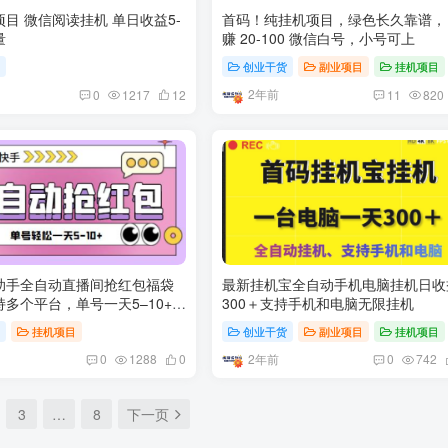
目 微信阅读挂机 单日收益5-
首码！纯挂机项目，绿色长久靠谱，
量
赚 20-100 微信白号，小号可上
目
创业干货
副业项目
挂机项目
2年前
0
1217
12
11
820
助手全自动直播间抢红包福袋
最新挂机宝全自动手机电脑挂机日收
多个平台，单号一天5–10+
300＋支持手机和电脑无限挂机
本+详细教程】
目
挂机项目
创业干货
副业项目
挂机项目
2年前
0
1288
0
0
742
3
…
8
下一页