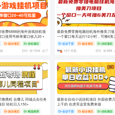
收费6888的海外游戏挂机项
最新免费零撸电脑挂机海外撸美刀项
窗口使用号称单窗口收入20＋
一个窗口每天运行12小时，可撸6美
右
货
副业项目
挂机项目
创业干货
副业项目
挂机项目
月前
12个月前
0
1004
7
0
999
零撸携程 去哪儿 同城点击任务
最新全自动小说挂机项目 外面收费
目 轻松日入150+
上千的 在虎哥这里免费来做
货
副业项目
精选推荐
创业干货
副业项目
挂机项目