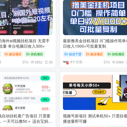
海外ai视频挂机项目 无需手
最新撸美金挂机项目 0门槛操作简单
批量 单台电脑日收入300+
日收入1000+可批量复制
货
副业项目
挂机项目
创业干货
副业项目
挂机项目
前
9个月前
0
3952
35
0
2984
戏自动挂机看广告项目 只需要
视频号新项目 测试单机50+ 只需挂
，一天可以撸50＋ 适合宝妈
播放量即可赚
人（最后附自动脚本和入口）