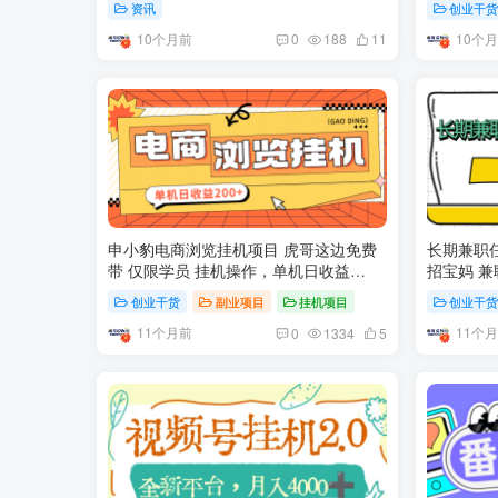
资讯
创业干
10个月前
10个
0
188
11
申小豹电商浏览挂机项目 虎哥这边免费
长期兼职
带 仅限学员 挂机操作，单机日收益
招宝妈 兼
200+多号多撸
创业干货
副业项目
挂机项目
创业干
11个月前
11个
0
1334
5