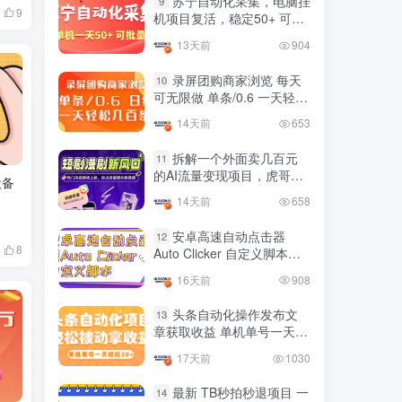
苏宁自动化采集，电脑挂
9
9
国内最多电脑挂机赚钱项目
机项目复活，稳定50+ 可批
TOP10
的平台操作明细
量
13天前
904
4年前
4420人已阅读
录屏团购商家浏览 每天
10
可无限做 单条/0.6 一天轻松
友情链接申请联系虎哥
几百条 每天日结 多做多得
14天前
653
拆解一个外面卖几百元
11
的AI流量变现项目，虎哥这
设备
里免费分享操作玩法
14天前
658
安卓高速自动点击器
12
8
Auto Clicker 自定义脚本、
手势录制、自定义连点滑动
16天前
908
工具
头条自动化操作发布文
13
章获取收益 单机单号一天下
来轻松几十百块上不封顶
17天前
1030
最新 TB秒拍秒退项目 一
14