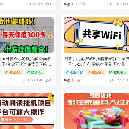
月前
12个月前
0
703
13
0
1883
的国外撸金小游戏拆解 外面收
闲置手机无线WiFi挂着赚米项目 单
边免费分享给大
一天15-20左右 零成本项目 可批量
货
副业项目
挂机项目
创业干货
副业项目
挂机项目
1年前
0
1040
10
0
743