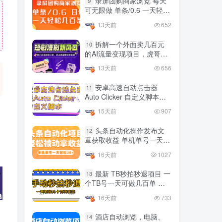
录屏团购商家浏览 每天
9
国内最多电脑挂机赚钱项目
可无限做 单条/0.6 一天轻松
TOP10
的平台操作明细
几百条 每天日结 多做多得
13天前
652
4年前
4419人已阅读
拆解一个外面卖几百元
10
的AI流量变现项目，虎哥这
友情链接申请联系虎哥
里免费分享操作玩法
13天前
656
安卓高速自动点击器
11
Auto Clicker 自定义脚本、
手势录制、自定义连点滑动
15天前
907
工具
头条自动化操作发布文
12
章获取收益 单机单号一天下
来轻松几十百块上不封顶
16天前
1027
最新 TB秒拍秒退项目 一
13
个TB号一天可做几百单 单
价0.35/个 手动项目
16天前
733
酒店自动浏览，电脑、
14