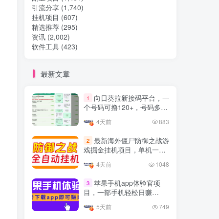
引流分享
(1,740)
挂机项目
(607)
热门文章
精选推荐
(295)
资讯
(2,002)
软件工具
(423)
TOP1
最新文章
32.8W+人已阅读
向日葵拉新接码平台，一
1
想做项目可以联系虎哥微信 虎哥一对一
个号码可撸120+，号码多的
解答并且远程视频教学
翻倍
4天前
883
Google AdSense 新手接入
TOP2
最新海外僵尸防御之战游
2
教程：虎哥手把手教你用网
戏掘金挂机项目，单机一天
站赚取美元收入
11个月前
11.1W+人已阅读
150+
4天前
1048
抖音上我必须推荐的10个优
TOP3
质博主！
苹果手机app体验官项
3
目，一部手机轻松日赚
4年前
1.5W+人已阅读
50+的项目 只需动动手指下
5天前
749
载安装app即可获取高额收
网易云音乐黑胶会员，三个
TOP4