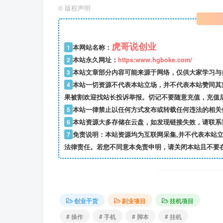
©
版权声明
虎哥说创业
1
本网站名称：
2
本站永久网址：
https:www.hgboke.com/
3
本站文章部分内容可能来源于网络，仅供大家学习与参考
4
本站一切资源不代表本站立场，并不代表本站赞同其
果被割欢迎找站长投诉举报。切记不要随意充值，充值
5
本站一律禁止以任何方式发布或转载任何违法的相关
6
本站资源大多存储在云盘，如发现链接失效，请联系
7
免责说明：本站资源均为互联网采集,并不代表本站
法律责任。若您不同意本免责申明，请关闭本站且不要
创业干货
副业项目
挂机项目
# 操作
# 手机
# 脚本
# 挂机