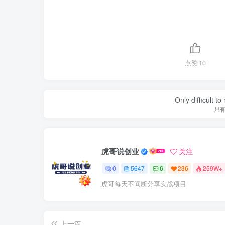
点赞
10
Only difficult t
只
虎哥说创业
关注
0
5647
6
236
259W+
虎哥每天不间断分享实战项目
上一篇