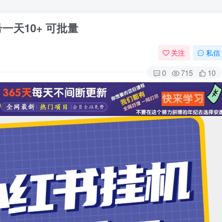
一天10+ 可批量
关注
私信
0
715
10