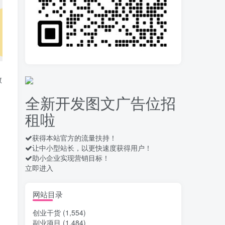
拆解一个外面卖几百元
10
的AI流量变现项目，虎哥这
里免费分享操作玩法
13天前
656
安卓高速自动点击器
11
Auto Clicker 自定义脚本、
做
手势录制、自定义连点滑动
15天前
907
工具
全新开发图文广告位招
头条自动化操作发布文
12
租啦
章获取收益 单机单号一天下
来轻松几十百块上不封顶
16天前
1027
获得本站官方的流量扶持！
让中小型站长，以更快速度获得用户！
最新 TB秒拍秒退项目 一
13
助小企业实现营销目标！
个TB号一天可做几百单 单
立即进入
价0.35/个 手动项目
16天前
733
酒店自动浏览，电脑、
网站目录
14
手机均可，单窗口日收益30
创业干货
(1,554)
–40+
17天前
761
副业项目
(1,484)