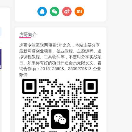
5天前
677
AI漫剧风口来了！Ks全
5
程托管模式，零成本躺赚
6天前
521
虎哥简介
Codex自动化运营X，月
6
虎哥专注互联网项目5年之久，本站主要分享
入千刀，5000字干货 献给
最新网赚创业项目、创业教程、主题源码、虚
喜欢出海的朋友
6天前
625
拟课程教程、工具软件等，不定时分享实战项
目。如果你有好的项目开通会员无限发文。咨
运营几年的熊猫平台任务
7
询合作qq：2015125998、2509279613 企业
点赞关注播放收藏任务自动
微信
化项目 单号5-10+收益 可批
9天前
747
量
苏宁自动化采集，电脑挂
8
机项目复活，稳定50+ 可批
量
12天前
903
录屏团购商家浏览 每天
9
可无限做 单条/0.6 一天轻松
几百条 每天日结 多做多得
13天前
652