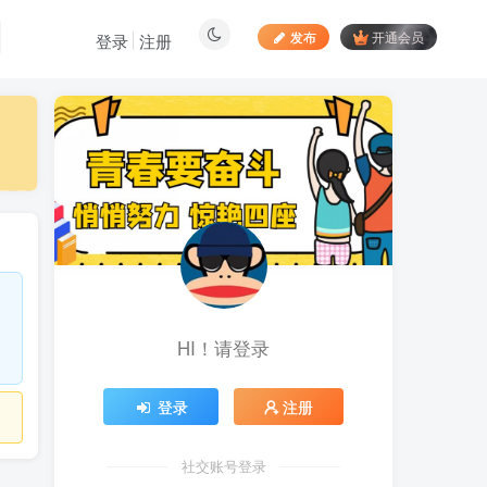
发布
开通会员
登录
注册
最新文章
向日葵拉新接码平台，一
1
个号码可撸120+，号码多的
翻倍
4天前
883
最新海外僵尸防御之战游
2
戏掘金挂机项目，单机一天
150+
4天前
1048
HI！请登录
苹果手机app体验官项
3
目，一部手机轻松日赚
50+的项目 只需动动手指下
5天前
749
登录
注册
载安装app即可获取高额收
益
自媒体代发文章项目 一
4
个账号一天可赚50+ 只需动
社交账号登录
动手发布文章即可赚米