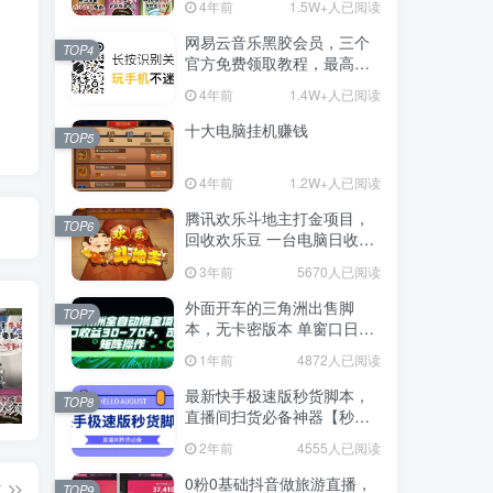
4年前
1.5W+人已阅读
网易云音乐黑胶会员，三个
TOP4
官方免费领取教程，最高可
领1年
4年前
1.4W+人已阅读
十大电脑挂机赚钱
TOP5
4年前
1.2W+人已阅读
腾讯欢乐斗地主打金项目，
TOP6
回收欢乐豆 一台电脑日收益
500+
3年前
5670人已阅读
外面开车的三角洲出售脚
TOP7
本，无卡密版本 单窗口日收
益30-70+ 可批量操作
1年前
4872人已阅读
最新快手极速版秒货脚本，
TOP8
抖音上我必须推荐的10个优质博主！
网易云音乐黑胶会员，三个官方免费领取教程，最高可领1年
十大电脑挂机赚钱
直播间扫货必备神器【秒货
脚本+操作教程】
2年前
4555人已阅读
0粉0基础抖音做旅游直播，
篇
TOP9