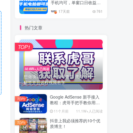
手机均可，单窗口日收益30
–40+
17天前
761
热门文章
TOP1
32.8W+人已阅读
想做项目可以联系虎哥微信 虎哥一对一
解答并且远程视频教学
Google AdSense 新手接入
TOP2
教程：虎哥手把手教你用网
站赚取美元收入
11个月前
11.1W+人已阅读
抖音上我必须推荐的10个优
TOP3
质博主！