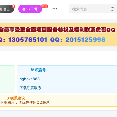
干货
机项目
创业干货
💚 积言号
hgboke888
下载积言联系
⚡ 联系建议
积言，请优先使用QQ联系