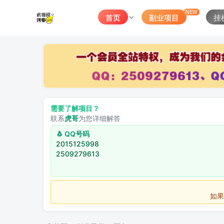
NEW
首页
副业项目
挂
需要了解项目？
联系
虎哥
为您详细解答
🐧 QQ号码
2015125998
2509279613
如果不用