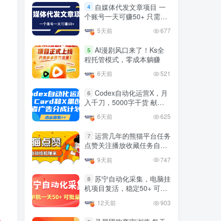
益
官方免费领取教程，最高可
自媒体代发文章项目 一
4
领1年
个账号一天可赚50+ 只需动
4年前
1.4W+人已阅读
动手发布文章即可赚米
5天前
677
十大电脑挂机赚钱
TOP5
AI漫剧风口来了！Ks全
5
4年前
1.2W+人已阅读
程托管模式，零成本躺赚
腾讯欢乐斗地主打金项目，
6天前
521
TOP6
回收欢乐豆 一台电脑日收益
500+
Codex自动化运营X，月
6
3年前
5670人已阅读
入千刀，5000字干货 献给
喜欢出海的朋友
外面开车的三角洲出售脚
TOP7
6天前
625
本，无卡密版本 单窗口日收
益30-70+ 可批量操作
运营几年的熊猫平台任务
1年前
4872人已阅读
7
点赞关注播放收藏任务自动
最新快手极速版秒货脚本，
化项目 单号5-10+收益 可批
TOP8
9天前
747
直播间扫货必备神器【秒货
量
脚本+操作教程】
2年前
4555人已阅读
苏宁自动化采集，电脑挂
8
机项目复活，稳定50+ 可批
0粉0基础抖音做旅游直播，
TOP9
量
30天带货250万GMV，纯利
12天前
903
10万，及经验
3年前
4534人已阅读