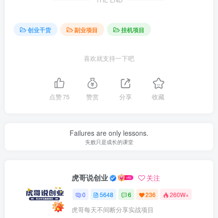
THE END
创业干货
副业项目
挂机项目
喜欢就支持一下吧
点赞
75
赞赏
分享
收藏
Failures are only lessons.
失败只是成长的课堂
虎哥说创业
关注
0
5648
6
236
260W+
虎哥每天不间断分享实战项目