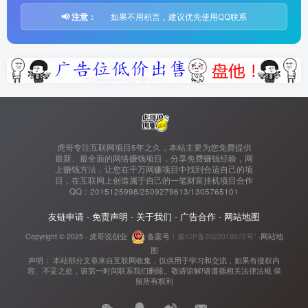
📢 注意：
如果不用积言，建议优先使用QQ联系
虎哥专注互联网项目5年之久，本站主要为您免费提供
最新、最全面的网络赚钱项目，分享免费赚钱经验，网
上赚钱方法，让您在千万网赚项目中找到合适自己的项
目，在互联网上创造属于自己的一笔财富挂机项目合作
QQ：2015125998/2509279613/1305765101
友链申请
-
免责声明
-
关于我们
-
广告合作
-
网站地图
Copyright © 2025 ·
虎哥说创业
备案号：
豫ICP备2022018872号"
·
网站地
图
声明： 本站部分文章来自互联网收集，仅供用于学习和交流，如果有侵权内
容、不妥之处，请第一时间联系我们删除。敬请谅解!请遵循相关法律法规 保
留所有权利