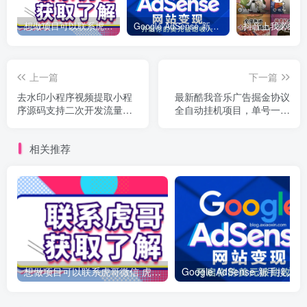
想做项目可以联系虎哥微信 虎哥一对一解答并且远程视频教学
Google AdSense 新手接入教程：虎哥手把手教你用网站赚取美元收入
上一篇
下一篇
去水印小程序视频提取小程
最新酷我音乐广告掘金协议
序源码支持二次开发流量主
全自动挂机项目，单号一天
源码小程序
2+可批量矩阵挂机
相关推荐
想做项目可以联系虎哥微信 虎哥一对一解答并且远程视频教学
Googl