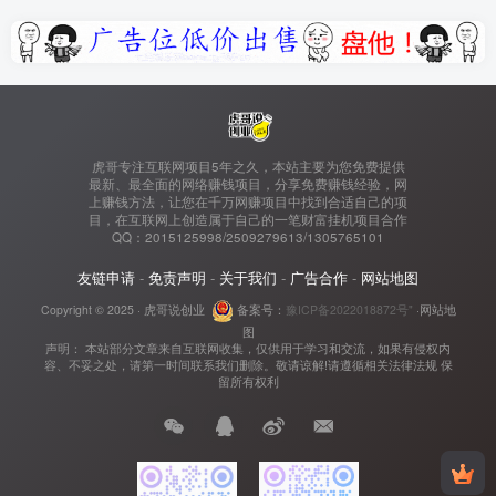
虎哥专注互联网项目5年之久，本站主要为您免费提供
最新、最全面的网络赚钱项目，分享免费赚钱经验，网
上赚钱方法，让您在千万网赚项目中找到合适自己的项
目，在互联网上创造属于自己的一笔财富挂机项目合作
QQ：2015125998/2509279613/1305765101
友链申请
-
免责声明
-
关于我们
-
广告合作
-
网站地图
Copyright © 2025 ·
虎哥说创业
备案号：
豫ICP备2022018872号"
·
网站地
图
声明： 本站部分文章来自互联网收集，仅供用于学习和交流，如果有侵权内
容、不妥之处，请第一时间联系我们删除。敬请谅解!请遵循相关法律法规 保
留所有权利