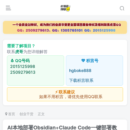
需要了解项目？
联系
虎哥
为您详细解答
🐧 QQ号码
💚 积言号
2015125998
hgboke888
2509279613
下载积言联系
⚡ 联系建议
如果不用积言，请优先使用QQ联系
首页
创业干货
正文
AI本地部署Obsidian+Claude Code一键部署教