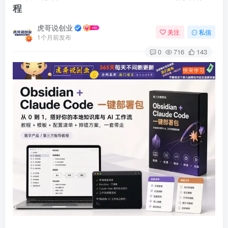
程
虎哥说创业
关注
私信
1个月前发布
0
716
143