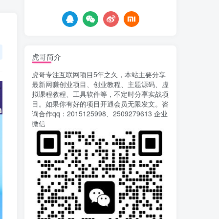
5天前
674
AI漫剧风口来了！Ks全
5
程托管模式，零成本躺赚
6天前
520
虎哥简介
Codex自动化运营X，月
6
虎哥专注互联网项目5年之久，本站主要分享
入千刀，5000字干货 献给
最新网赚创业项目、创业教程、主题源码、虚
喜欢出海的朋友
6天前
625
拟课程教程、工具软件等，不定时分享实战项
目。如果你有好的项目开通会员无限发文。咨
运营几年的熊猫平台任务
7
询合作qq：2015125998、2509279613 企业
点赞关注播放收藏任务自动
微信
化项目 单号5-10+收益 可批
9天前
746
量
苏宁自动化采集，电脑挂
8
机项目复活，稳定50+ 可批
量
12天前
901
录屏团购商家浏览 每天
9
可无限做 单条/0.6 一天轻松
几百条 每天日结 多做多得
13天前
651