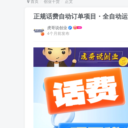
首页
创业干货
正文
正规话费自动订单项目・全自动运
虎哥说创业
4个月前发布