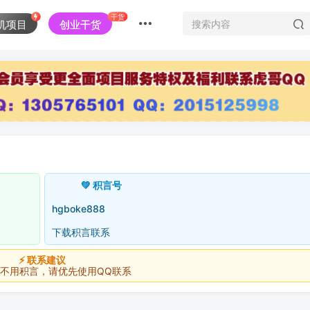
干货
机项目
创业干货
💚 积言号
hgboke888
下载积言联系
⚡ 联系建议
积言，请优先使用QQ联系