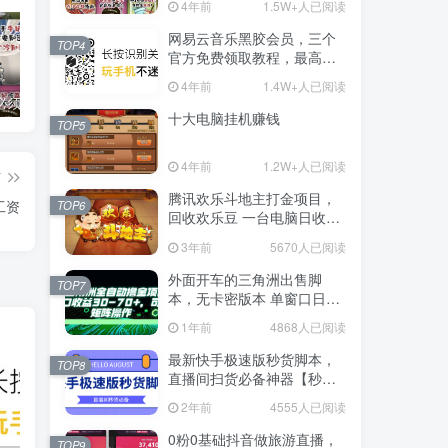
4年前
1.5W+人已阅读
网易云音乐黑胶会员，三个
TOP4
官方免费领取教程，最高可
领1年
4年前
1.4W+人已阅读
抖音上我必须推荐的10个优质博主！
网易云音乐黑胶会员，三个官方免费领取教程，最高可领1年
十大电脑挂机赚钱
十大电脑挂机赚钱
TOP5
4年前
1.2W+人已阅读
篇
腾讯欢乐斗地主打金项目，
00工资
TOP6
回收欢乐豆 一台电脑日收益
500+
3年前
5670人已阅读
外面开车的三角洲出售脚
TOP7
本，无卡密版本 单窗口日收
益30-70+ 可批量操作
1年前
4868人已阅读
最新快手极速版秒货脚本，
TOP8
直播间扫货必备神器【秒货
脚本+操作教程】
2年前
4555人已阅读
0粉0基础抖音做旅游直播，
TOP9