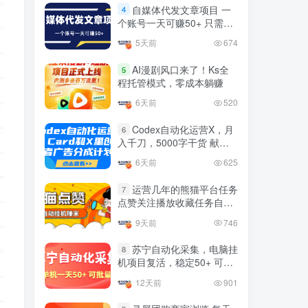
益
官方免费领取教程，最高可
自媒体代发文章项目 一
4
领1年
个账号一天可赚50+ 只需动
4年前
1.4W+人已阅读
动手发布文章即可赚米
5天前
674
十大电脑挂机赚钱
TOP5
AI漫剧风口来了！Ks全
5
4年前
1.2W+人已阅读
程托管模式，零成本躺赚
腾讯欢乐斗地主打金项目，
6天前
520
TOP6
回收欢乐豆 一台电脑日收益
500+
Codex自动化运营X，月
6
3年前
5670人已阅读
入千刀，5000字干货 献给
喜欢出海的朋友
外面开车的三角洲出售脚
TOP7
6天前
625
本，无卡密版本 单窗口日收
益30-70+ 可批量操作
运营几年的熊猫平台任务
1年前
4868人已阅读
7
点赞关注播放收藏任务自动
最新快手极速版秒货脚本，
化项目 单号5-10+收益 可批
TOP8
9天前
746
直播间扫货必备神器【秒货
量
脚本+操作教程】
2年前
4555人已阅读
苏宁自动化采集，电脑挂
8
机项目复活，稳定50+ 可批
0粉0基础抖音做旅游直播，
TOP9
量
30天带货250万GMV，纯利
12天前
901
10万，及经验
3年前
4533人已阅读