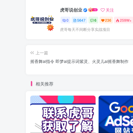
虎哥说创业
关注
0
5647
6
236
259W+
虎哥每天不间断分享实战项目
上一篇
摇香舞ai指令 即梦ai提示词紫灵、火灵儿ai摇香舞制作
相关推荐