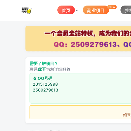
NEW
首页
副业项目
挂
需要了解项目？
联系
虎哥
为您详细解答
🐧 QQ号码
2015125998
2509279613
如果不用