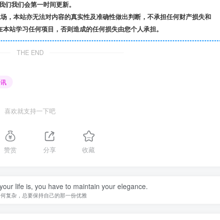
我们我们会第一时间更新。
立场，本站亦无法对内容的真实性及准确性做出判断，不承担任何财产损失和
在本站学习任何项目，否则造成的任何损失由您个人承担。
THE END
资讯
喜欢就支持一下吧
赞赏
分享
收藏
our future with your past... it's over.
的过去欺骗你的未来，过去已经过去了