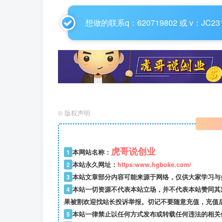
想做的联系q：620719802 或 v：JC23
©
版权声明
虎哥说创业
1
本网站名称：
2
本站永久网址：
https:www.hgboke.com/
3
本站文章部分内容可能来源于网络，仅供大家学习与参考
4
本站一切资源不代表本站立场，并不代表本站赞同其
果被割欢迎找站长投诉举报。切记不要随意充值，充值
5
本站一律禁止以任何方式发布或转载任何违法的相关