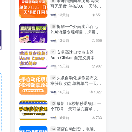
录屏团购商家浏览 每天
9
国内最多电脑挂机赚钱项目
可无限做 单条/0.6 一天轻松
TOP10
的平台操作明细
几百条 每天日结 多做多得
13天前
651
4年前
4419人已阅读
拆解一个外面卖几百元
10
的AI流量变现项目，虎哥这
友情链接申请联系虎哥
里免费分享操作玩法
13天前
656
安卓高速自动点击器
11
Auto Clicker 自定义脚本、
手势录制、自定义连点滑动
15天前
907
工具
头条自动化操作发布文
12
章获取收益 单机单号一天下
来轻松几十百块上不封顶
16天前
1027
最新 TB秒拍秒退项目 一
13
个TB号一天可做几百单 单
价0.35/个 手动项目
16天前
733
酒店自动浏览，电脑、
14