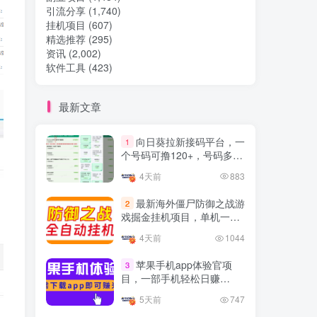
引流分享
(1,740)
挂机项目
(607)
热门文章
精选推荐
(295)
资讯
(2,002)
软件工具
(423)
TOP1
最新文章
32.8W+人已阅读
向日葵拉新接码平台，一
1
想做项目可以联系虎哥微信 虎哥一对一
个号码可撸120+，号码多的
解答并且远程视频教学
翻倍
4天前
883
Google AdSense 新手接入
TOP2
最新海外僵尸防御之战游
2
教程：虎哥手把手教你用网
戏掘金挂机项目，单机一天
站赚取美元收入
11个月前
11.1W+人已阅读
150+
4天前
1044
抖音上我必须推荐的10个优
TOP3
质博主！
苹果手机app体验官项
3
目，一部手机轻松日赚
4年前
1.5W+人已阅读
50+的项目 只需动动手指下
5天前
747
载安装app即可获取高额收
网易云音乐黑胶会员，三个
TOP4