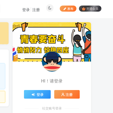
发布
开通会员
登录
注册
最新文章
向日葵拉新接码平台，一
1
个号码可撸120+，号码多的
翻倍
4天前
883
最新海外僵尸防御之战游
2
戏掘金挂机项目，单机一天
150+
4天前
1044
HI！请登录
苹果手机app体验官项
3
目，一部手机轻松日赚
50+的项目 只需动动手指下
5天前
747
登录
注册
载安装app即可获取高额收
益
自媒体代发文章项目 一
4
个账号一天可赚50+ 只需动
社交账号登录
动手发布文章即可赚米