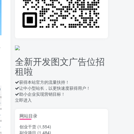
拆解一个外面卖几百元
10
的AI流量变现项目，虎哥这
里免费分享操作玩法
13天前
656
安卓高速自动点击器
11
Auto Clicker 自定义脚本、
无
手势录制、自定义连点滑动
15天前
907
工具
全新开发图文广告位招
头条自动化操作发布文
12
租啦
章获取收益 单机单号一天下
来轻松几十百块上不封顶
16天前
1027
获得本站官方的流量扶持！
让中小型站长，以更快速度获得用户！
最新 TB秒拍秒退项目 一
13
助小企业实现营销目标！
个TB号一天可做几百单 单
立即进入
价0.35/个 手动项目
16天前
733
酒店自动浏览，电脑、
网站目录
14
手机均可，单窗口日收益30
创业干货
(1,554)
–40+
17天前
760
副业项目
(1,484)