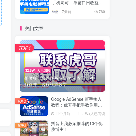
手机均可，单窗口日收益30
–40+
17天前
760
热门文章
TOP1
32.8W+人已阅读
想做项目可以联系虎哥微信 虎哥一对一
解答并且远程视频教学
Google AdSense 新手接入
TOP2
教程：虎哥手把手教你用网
站赚取美元收入
11个月前
11.1W+人已阅读
抖音上我必须推荐的10个优
TOP3
质博主！