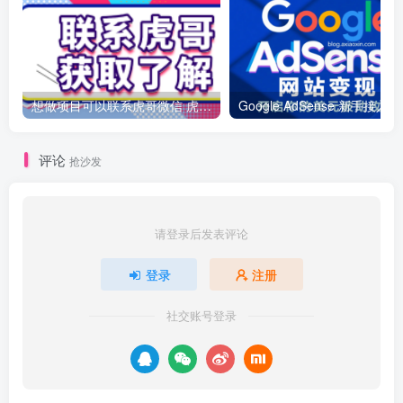
想做项目可以联系虎哥微信 虎哥一对一解答并且远程视频教学
Googl
评论
抢沙发
请登录后发表评论
登录
注册
社交账号登录