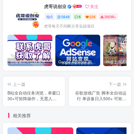
虎哥说创业
关注
0
5648
6
236
260W+
虎哥每天不间断分享实战项目
想做项目可以联系虎哥微信 虎哥一对一解答并且远程视频教学
Google AdSense 新手接入教程：虎哥手把手教你用网站赚取美元收入
上一篇
下一篇
B站全自动任务浏览，单窗口
谷歌游戏广告 脚本全自动运
30+可矩阵操作，无需人工
行 单设备日入500+ 可矩阵
单量不断
放大，设备越多收益越大，
新手小白轻松上手
相关推荐