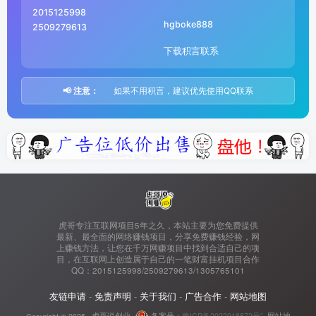
2015125998
hgboke888
2509279613
下载积言联系
📢 注意：
如果不用积言，建议优先使用QQ联系
虎哥专注互联网项目5年之久，本站主要为您免费提供
最新、最全面的网络赚钱项目，分享免费赚钱经验，网
上赚钱方法，让您在千万网赚项目中找到合适自己的项
目，在互联网上创造属于自己的一笔财富挂机项目合作
QQ：2015125998/2509279613/1305765101
友链申请
-
免责声明
-
关于我们
-
广告合作
-
网站地图
Copyright © 2025 ·
虎哥说创业
备案号：
豫ICP备2022018872号"
·
网站地