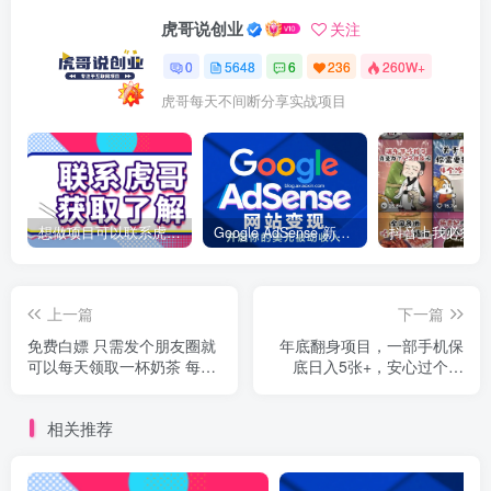
虎哥说创业
关注
0
5648
6
236
260W+
虎哥每天不间断分享实战项目
想做项目可以联系虎哥微信 虎哥一对一解答并且远程视频教学
Google AdSense 新手接入教程：虎哥手把手教你用网站赚取美元收入
上一篇
下一篇
免费白嫖 只需发个朋友圈就
年底翻身项目，一部手机保
可以每天领取一杯奶茶 每天
底日入5张+，安心过个肥
可做
年，真正的风口项目
相关推荐