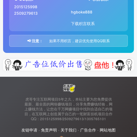
2015125998
hgboke888
2509279613
下载积言联系
📢 注意：
如果不用积言，建议优先使用QQ联系
虎哥专注互联网项目5年之久，本站主要为您免费提供
最新、最全面的网络赚钱项目，分享免费赚钱经验，网
上赚钱方法，让您在千万网赚项目中找到合适自己的项
目，在互联网上创造属于自己的一笔财富挂机项目合作
QQ：2015125998/2509279613/1305765101
友链申请
-
免责声明
-
关于我们
-
广告合作
-
网站地图