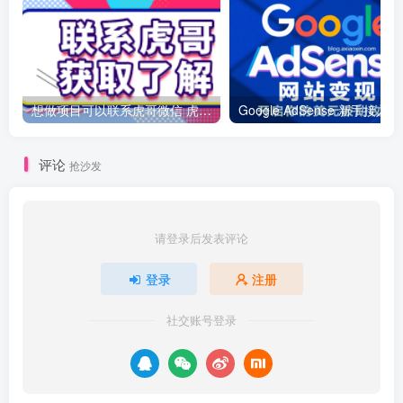
想做项目可以联系虎哥微信 虎哥一对一解答并且远程视频教学
Googl
评论
抢沙发
请登录后发表评论
登录
注册
社交账号登录