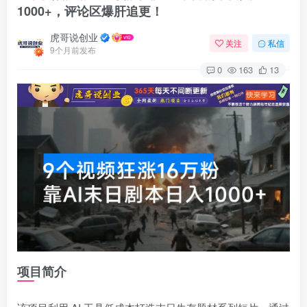
1000+，评论区爆肝追更！
虎哥说创业
关注
私信
9个月前发布
0
163
13
项目简介