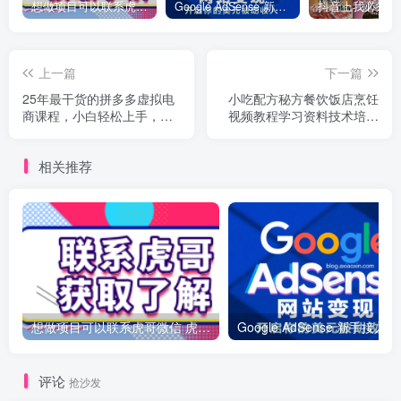
想做项目可以联系虎哥微信 虎哥一对一解答并且远程视频教学
Google AdSense 新手接入教程：虎哥手把手教你用网站赚取美元收入
上一篇
下一篇
25年最干货的拼多多虚拟电
小吃配方秘方餐饮饭店烹饪
商课程，小白轻松上手，月
视频教程学习资料技术培训
入过万只是门槛！虚拟电
摆摊美食方法
商，如皓月见青天！
相关推荐
想做项目可以联系虎哥微信 虎哥一对一解答并且远程视频教学
Googl
评论
抢沙发