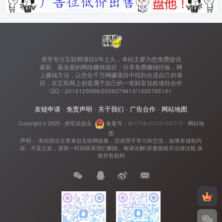
虎哥专注互联网项目5年之久，本站主要为您免费提供
最新、最全面的网络赚钱项目，分享免费赚钱经验，网
上赚钱方法，让您在千万网赚项目中找到合适自己的项
目，在互联网上创造属于自己的一笔财富挂机项目合作
QQ：2015125998/2509279613/1305765101
友链申请
-
免责声明
-
关于我们
-
广告合作
-
网站地图
Copyright © 2025 ·
虎哥说创业
备案号：
豫ICP备2022018872号"
·
网站地
图
声明： 本站部分文章来自互联网收集，仅供用于学习和交流，如果有侵权内
容、不妥之处，请第一时间联系我们删除。敬请谅解!请遵循相关法律法规 保
留所有权利