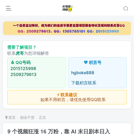
需要了解项目？
联系
虎哥
为您详细解答
🐧 QQ号码
💚 积言号
2015125998
hgboke888
2509279613
下载积言联系
⚡ 联系建议
如果不用积言，请优先使用QQ联系
首页
创业干货
正文
9 个视频狂涨 16 万粉，靠 AI 末日剧本日入