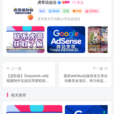
虎哥说创业
关注
0
5648
6
236
259W+
虎哥每天不间断分享实战项目
想做项目可以联系虎哥微信 虎哥一对一解答并且远程视频教学
Google AdSense 新手接入教程：虎哥手把手教你用网站赚取美元收入
上一篇
下一篇
【进阶版】Deepseek+ai短
最新wishlba自媒体发文章自
视频制作实战应用课程指南
动撸美金项目，单日收益30
创作赚钱教程
美金+工作室可批量搞
相关推荐