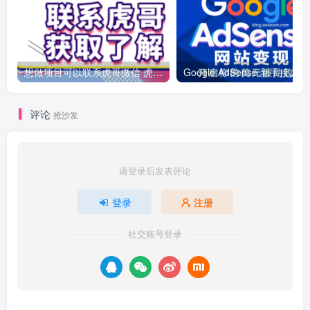
想做项目可以联系虎哥微信 虎哥一对一解答并且远程视频教学
Googl
评论
抢沙发
请登录后发表评论
登录
注册
社交账号登录