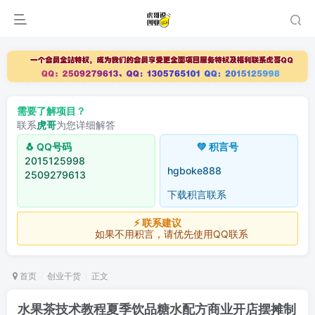
需要了解项目？
联系
虎哥
为您详细解答
🐧 QQ号码
💚 积言号
2015125998
hgboke888
2509279613
下载积言联系
⚡ 联系建议
如果不用积言，请优先使用QQ联系
首页
创业干货
正文
水果茶技术教程夏季饮品糖水配方商业开店摆摊制