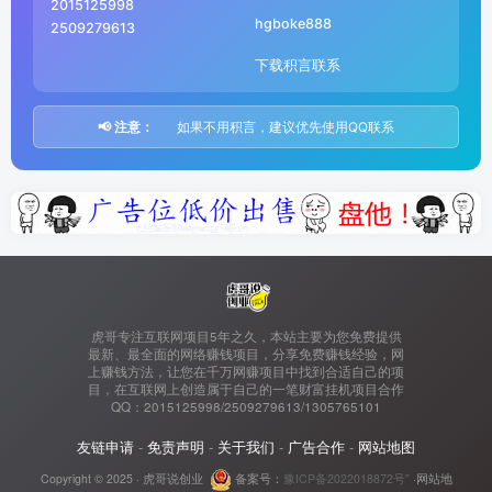
2015125998
hgboke888
2509279613
下载积言联系
📢 注意：
如果不用积言，建议优先使用QQ联系
虎哥专注互联网项目5年之久，本站主要为您免费提供
最新、最全面的网络赚钱项目，分享免费赚钱经验，网
上赚钱方法，让您在千万网赚项目中找到合适自己的项
目，在互联网上创造属于自己的一笔财富挂机项目合作
QQ：2015125998/2509279613/1305765101
友链申请
-
免责声明
-
关于我们
-
广告合作
-
网站地图
Copyright © 2025 ·
虎哥说创业
备案号：
豫ICP备2022018872号"
·
网站地