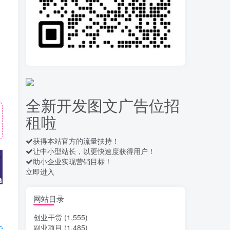
录屏团购商家浏览 每天
10
可无限做 单条/0.6 一天轻松
几百条 每天日结 多做多得
14天前
652
拆解一个外面卖几百元
11
的AI流量变现项目，虎哥这
里免费分享操作玩法
14天前
658
全新开发图文广告位招
安卓高速自动点击器
12
租啦
Auto Clicker 自定义脚本、
手势录制、自定义连点滑动
16天前
908
工具
获得本站官方的流量扶持！
让中小型站长，以更快速度获得用户！
头条自动化操作发布文
13
助小企业实现营销目标！
章获取收益 单机单号一天下
立即进入
来轻松几十百块上不封顶
17天前
1028
最新 TB秒拍秒退项目 一
网站目录
14
个TB号一天可做几百单 单
创业干货
(1,555)
价0.35/个 手动项目
17天前
735
副业项目
(1,485)