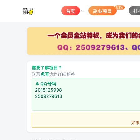
NEW
首页
副业项目
挂
需要了解项目？
联系
虎哥
为您详细解答
🐧 QQ号码
2015125998
2509279613
如果不用