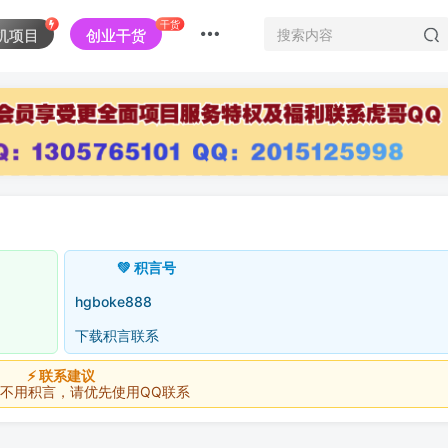
干货
机项目
创业干货
💚 积言号
hgboke888
下载积言联系
⚡ 联系建议
积言，请优先使用QQ联系