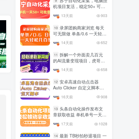
苏宁自动化采集，电脑挂
9
国内最多电脑挂机赚钱项目
机项目复活，稳定50+ 可批
TOP10
的平台操作明细
量
13天前
903
4年前
4420人已阅读
录屏团购商家浏览 每天
10
可无限做 单条/0.6 一天轻松
友情链接申请联系虎哥
几百条 每天日结 多做多得
14天前
652
拆解一个外面卖几百元
11
的AI流量变现项目，虎哥这
外面开车的三角洲出售脚本，无卡密版本 单窗口日收益30-70+ 可批量操作
0粉0基础抖音做旅游直播，30天带货250万GMV，纯利10万，及经验
里免费分享操作玩法
14天前
658
安卓高速自动点击器
12
Auto Clicker 自定义脚本、
手势录制、自定义连点滑动
16天前
908
工具
头条自动化操作发布文
13
章获取收益 单机单号一天下
来轻松几十百块上不封顶
17天前
1028
最新 TB秒拍秒退项目 一
14