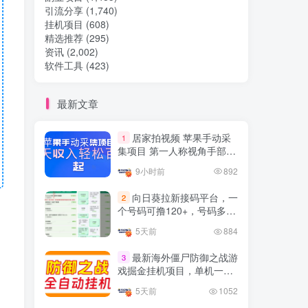
引流分享
(1,740)
挂机项目
(608)
热门文章
精选推荐
(295)
资讯
(2,002)
软件工具
(423)
TOP1
最新文章
32.8W+人已阅读
居家拍视频 苹果手动采
1
想做项目可以联系虎哥微信 虎哥一对一
集项目 第一人称视角手部操
解答并且远程视频教学
作视频采集 一天收入轻松百
9小时前
892
元起
Google AdSense 新手接入
TOP2
向日葵拉新接码平台，一
2
教程：虎哥手把手教你用网
个号码可撸120+，号码多的
站赚取美元收入
11个月前
11.1W+人已阅读
翻倍
5天前
884
抖音上我必须推荐的10个优
TOP3
质博主！
最新海外僵尸防御之战游
3
戏掘金挂机项目，单机一天
4年前
1.5W+人已阅读
150+
5天前
1052
网易云音乐黑胶会员，三个
TOP4