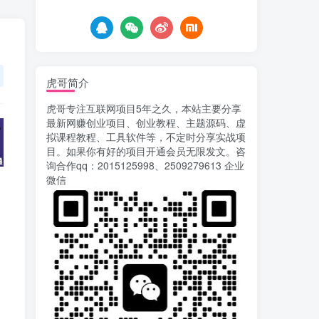
6天前
755
载安装app即可获取高额收
益
自媒体代发文章项目 一
5
个账号一天可赚50+ 只需动
动手发布文章即可赚米
6天前
680
虎哥简介
AI漫剧风口来了！Ks全
6
虎哥专注互联网项目5年之久，本站主要分享
程托管模式，零成本躺赚
最新网赚创业项目、创业教程、主题源码、虚
7天前
522
拟课程教程、工具软件等，不定时分享实战项
目。如果你有好的项目开通会员无限发文。咨
Codex自动化运营X，月
7
询合作qq：2015125998、2509279613 企业
入千刀，5000字干货 献给
微信
喜欢出海的朋友
7天前
626
运营几年的熊猫平台任务
8
点赞关注播放收藏任务自动
化项目 单号5-10+收益 可批
10天前
749
量
苏宁自动化采集，电脑挂
9
机项目复活，稳定50+ 可批
量
13天前
903