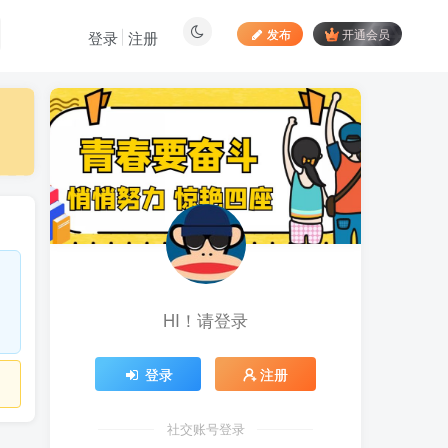
发布
开通会员
登录
注册
最新文章
居家拍视频 苹果手动采
1
集项目 第一人称视角手部操
作视频采集 一天收入轻松百
9小时前
892
元起
向日葵拉新接码平台，一
2
个号码可撸120+，号码多的
翻倍
5天前
884
HI！请登录
最新海外僵尸防御之战游
3
戏掘金挂机项目，单机一天
150+
5天前
1052
登录
注册
苹果手机app体验官项
4
目，一部手机轻松日赚
社交账号登录
50+的项目 只需动动手指下