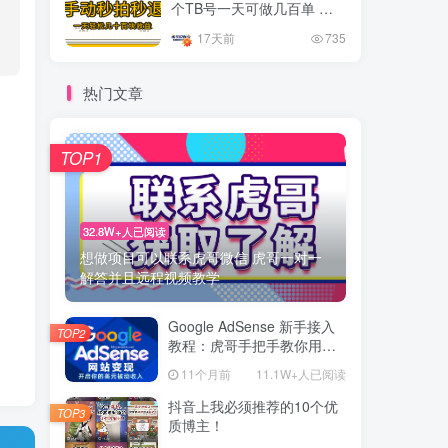
个TB号一天可做几百单 单
价0.35/个 手动项目
17天前
735
热门文章
TOP1
32.8W+人已阅读
想做项目可以联系虎哥微信 虎哥一对一
解答并且远程视频教学
Google AdSense 新手接入
TOP2
教程：虎哥手把手教你用网
站赚取美元收入
11个月前
11.1W+人已阅读
抖音上我必须推荐的10个优
TOP3
质博主！