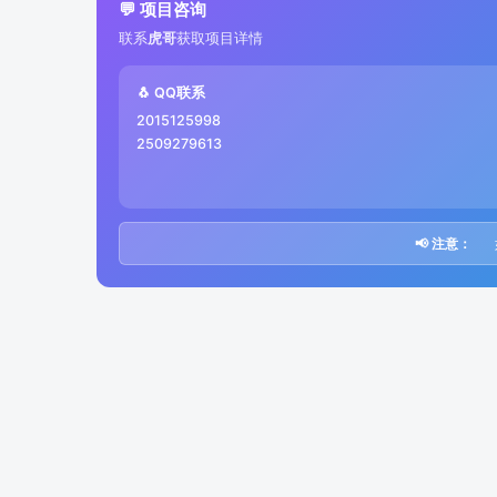
💬 项目咨询
联系
虎哥
获取项目详情
🐧 QQ联系
2015125998
2509279613
📢 注意：
如