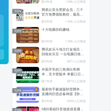
4年前
1.5W+人已阅读
网易云音乐黑胶会员，三个
TOP4
官方免费领取教程，最高可
领1年
4年前
1.4W+人已阅读
十大电脑挂机赚钱
TOP5
4年前
1.2W+人已阅读
腾讯欢乐斗地主打金项目，
TOP6
回收欢乐豆 一台电脑日收益
500+
3年前
5671人已阅读
外面开车的三角洲出售脚
TOP7
本，无卡密版本 单窗口日收
益30-70+ 可批量操作
1年前
4873人已阅读
最新快手极速版秒货脚本，
TOP8
直播间扫货必备神器【秒货
脚本+操作教程】
2年前
4555人已阅读
0粉0基础抖音做旅游直播，
TOP9