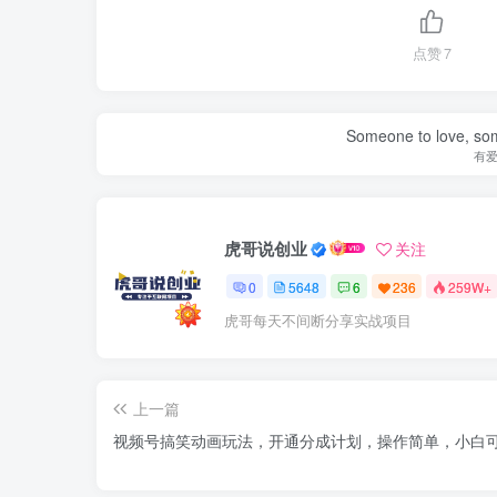
点赞
7
Someone to love, som
有
虎哥说创业
关注
0
5648
6
236
259W+
虎哥每天不间断分享实战项目
上一篇
视频号搞笑动画玩法，开通分成计划，操作简单，小白