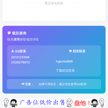
暂无评论内容
💬 项目咨询
联系
虎哥
获取项目详情
🐧 QQ联系
💚 积言联系
2015125998
hgboke888
2509279613
下载积言联系
📢 注意：
如果不用积言，建议优先使用QQ联系