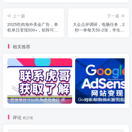
上一篇
下一篇
2025吃肉海外美金广告，单
大众点评调研，电脑任务，2
机单日变现500+，矩阵可无
秒一单每天50-2张，学生党
限放大，新手小白轻松上手
宝妈首选
相关推荐
想做项目可以联系虎哥微信 虎哥一对一解答并且远程视频教学
Googl
评论
抢沙发