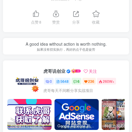
点赞
8
赞赏
分享
收藏
A good idea without action is worth nothing.
如果没有切实执行，再好的点子也是徒劳
虎哥说创业
关注
0
5648
6
236
260W+
虎哥每天不间断分享实战项目
想做项目可以联系虎哥微信 虎哥一对一解答并且远程视频教学
Google AdSense 新手接入教程：虎哥手把手教你用网站赚取美元收入