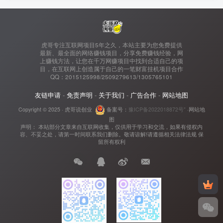
虎哥专注互联网项目5年之久，本站主要为您免费提供
最新、最全面的网络赚钱项目，分享免费赚钱经验，网
上赚钱方法，让您在千万网赚项目中找到合适自己的项
目，在互联网上创造属于自己的一笔财富挂机项目合作
QQ：2015125998/2509279613/1305765101
友链申请
-
免责声明
-
关于我们
-
广告合作
-
网站地图
Copyright © 2025 ·
虎哥说创业
备案号：
豫ICP备2022018872号"
·
网站地
图
声明： 本站部分文章来自互联网收集，仅供用于学习和交流，如果有侵权内
容、不妥之处，请第一时间联系我们删除。敬请谅解!请遵循相关法律法规 保
留所有权利