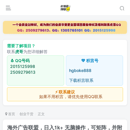
需要了解项目？
联系
虎哥
为您详细解答
🐧 QQ号码
💚 积言号
2015125998
hgboke888
2509279613
下载积言联系
⚡ 联系建议
如果不用积言，请优先使用QQ联系
首页
创业干货
正文
海外广告联盟，日入1k+ 无脑操作，可矩阵，并附