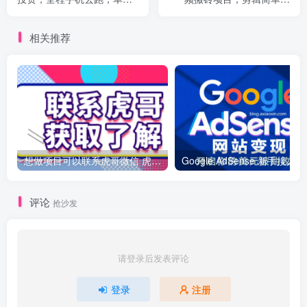
号一天10米+，可无限矩阵
重，小白也能轻松月入3W+
去做
相关推荐
想做项目可以联系虎哥微信 虎哥一对一解答并且远程视频教学
Googl
评论
抢沙发
请登录后发表评论
登录
注册