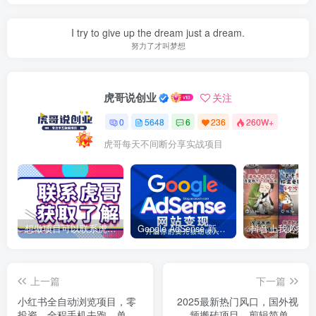
I try to give up the dream just a dream.
努力了才叫梦想
虎哥说创业
关注
0
5648
6
236
260W+
虎哥每天不间断分享实战项目
想做项目可以联系虎哥微信 虎哥一对一解答并且远程视频教学
Google AdSense 新手接入教程：虎哥手把手教你用网站赚取美元收入
上一篇
下一篇
小红书全自动浏览项目，零
2025最新热门风口，国外视
投资，全程手机去跑，单账
频搬砖项目，剪辑简单去