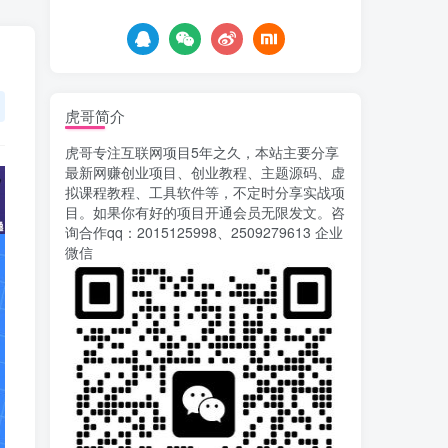
8天前
765
载安装app即可获取高额收
益
自媒体代发文章项目 一
5
个账号一天可赚50+ 只需动
动手发布文章即可赚米
8天前
688
虎哥简介
AI漫剧风口来了！Ks全
6
虎哥专注互联网项目5年之久，本站主要分享
程托管模式，零成本躺赚
最新网赚创业项目、创业教程、主题源码、虚
9天前
527
拟课程教程、工具软件等，不定时分享实战项
目。如果你有好的项目开通会员无限发文。咨
Codex自动化运营X，月
7
询合作qq：2015125998、2509279613 企业
入千刀，5000字干货 献给
微信
喜欢出海的朋友
9天前
633
运营几年的熊猫平台任务
8
点赞关注播放收藏任务自动
化项目 单号5-10+收益 可批
12天前
757
量
苏宁自动化采集，电脑挂
9
机项目复活，稳定50+ 可批
量
15天前
906