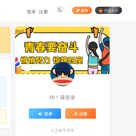
发布
开通会员
登录
注册
最新文章
居家拍视频 苹果手动采
1
集项目 第一人称视角手部操
作视频采集 一天收入轻松百
前天
916
元起
向日葵拉新接码平台，一
2
个号码可撸120+，号码多的
翻倍
7天前
898
HI！请登录
最新海外僵尸防御之战游
3
戏掘金挂机项目，单机一天
150+
7天前
1073
登录
注册
苹果手机app体验官项
4
目，一部手机轻松日赚
社交账号登录
50+的项目 只需动动手指下