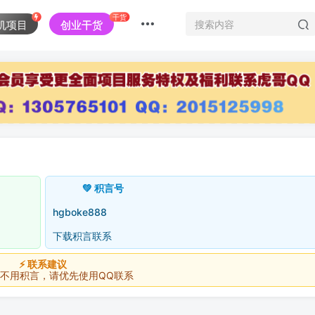
干货
机项目
创业干货
💚 积言号
hgboke888
下载积言联系
⚡ 联系建议
积言，请优先使用QQ联系