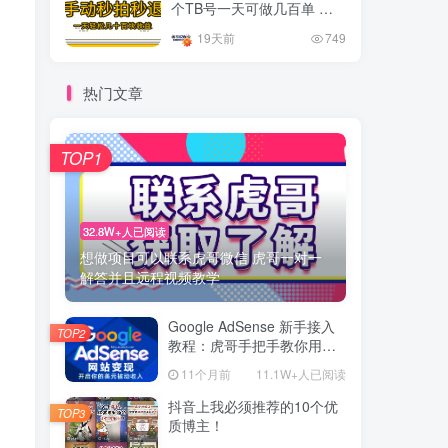
个TB号一天可做几百单 单
价0.35/个 手动项目
19天前
749
热门文章
TOP1
32.8W+人已阅读
想做项目可以联系虎哥微信 虎哥一对一
解答并且远程视频教学
Google AdSense 新手接入
TOP2
教程：虎哥手把手教你用网
站赚取美元收入
11个月前
11.1W+人已阅读
抖音上我必须推荐的10个优
TOP3
质博主！