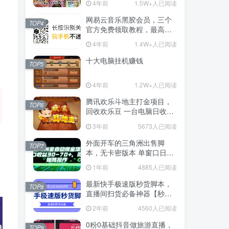
4年前
1.5W+人已阅读
网易云音乐黑胶会员，三个
TOP4
官方免费领取教程，最高可
领1年
4年前
1.4W+人已阅读
十大电脑挂机赚钱
TOP5
4年前
1.2W+人已阅读
腾讯欢乐斗地主打金项目，
TOP6
回收欢乐豆 一台电脑日收益
500+
3年前
5673人已阅读
外面开车的三角洲出售脚
TOP7
本，无卡密版本 单窗口日收
益30-70+ 可批量操作
1年前
4885人已阅读
最新快手极速版秒货脚本，
TOP8
直播间扫货必备神器【秒货
脚本+操作教程】
2年前
4560人已阅读
0粉0基础抖音做旅游直播，
TOP9