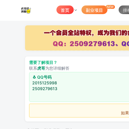
NEW
首页
副业项目
挂
需要了解项目？
联系
虎哥
为您详细解答
🐧 QQ号码
2015125998
2509279613
如果不用