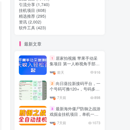
引流分享
(1,740)
挂机项目
(608)
热门文章
精选推荐
(295)
资讯
(2,002)
软件工具
(423)
TOP1
最新文章
32.8W+人已阅读
居家拍视频 苹果手动采
1
想做项目可以联系虎哥微信 虎哥一对一
集项目 第一人称视角手部操
解答并且远程视频教学
作视频采集 一天收入轻松百
前天
916
元起
Google AdSense 新手接入
TOP2
向日葵拉新接码平台，一
2
教程：虎哥手把手教你用网
个号码可撸120+，号码多的
站赚取美元收入
11个月前
11.1W+人已阅读
翻倍
7天前
898
抖音上我必须推荐的10个优
TOP3
质博主！
最新海外僵尸防御之战游
3
戏掘金挂机项目，单机一天
4年前
1.5W+人已阅读
150+
7天前
1073
网易云音乐黑胶会员，三个
TOP4