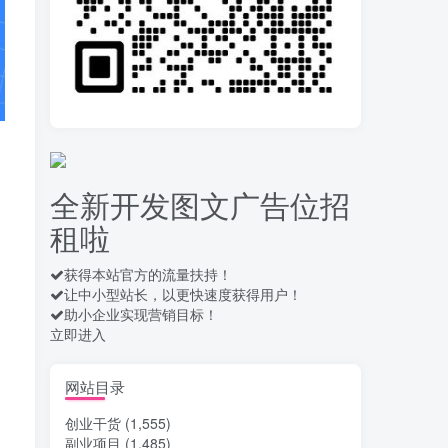
录屏团购商家浏览 每天
10
可无限做 单条/0.6 一天轻松
几百条 每天日结 多做多得
16天前
657
拆解一个外面卖几百元
11
的AI流量变现项目，虎哥这
里免费分享操作玩法
16天前
659
全新开发图文广告位招
安卓高速自动点击器
12
租啦
Auto Clicker 自定义脚本、
手势录制、自定义连点滑动
18天前
911
工具
获得本站官方的流量扶持！
让中小型站长，以更快速度获得用户！
头条自动化操作发布文
13
助小企业实现营销目标！
章获取收益 单机单号一天下
立即进入
来轻松几十百块上不封顶
19天前
1037
最新 TB秒拍秒退项目 一
网站目录
14
个TB号一天可做几百单 单
创业干货
(1,555)
价0.35/个 手动项目
19天前
749
副业项目
(1,485)