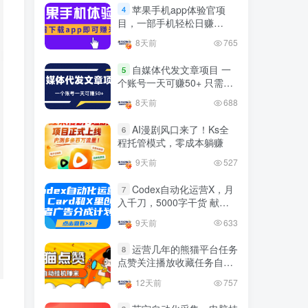
官方免费领取教程，最高可
苹果手机app体验官项
4
领1年
目，一部手机轻松日赚
4年前
1.4W+人已阅读
50+的项目 只需动动手指下
8天前
765
十大电脑挂机赚钱
载安装app即可获取高额收
TOP5
益
自媒体代发文章项目 一
5
4年前
1.2W+人已阅读
个账号一天可赚50+ 只需动
动手发布文章即可赚米
腾讯欢乐斗地主打金项目，
8天前
688
TOP6
回收欢乐豆 一台电脑日收益
500+
AI漫剧风口来了！Ks全
6
3年前
5673人已阅读
程托管模式，零成本躺赚
外面开车的三角洲出售脚
TOP7
9天前
527
本，无卡密版本 单窗口日收
益30-70+ 可批量操作
Codex自动化运营X，月
1年前
4885人已阅读
7
入千刀，5000字干货 献给
最新快手极速版秒货脚本，
喜欢出海的朋友
TOP8
9天前
633
直播间扫货必备神器【秒货
脚本+操作教程】
2年前
4560人已阅读
运营几年的熊猫平台任务
8
点赞关注播放收藏任务自动
0粉0基础抖音做旅游直播，
TOP9
化项目 单号5-10+收益 可批
30天带货250万GMV，纯利
12天前
757
量
10万，及经验
3年前
4542人已阅读