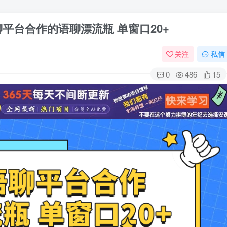
平台合作的语聊漂流瓶 单窗口20+
关注
私信
0
486
15