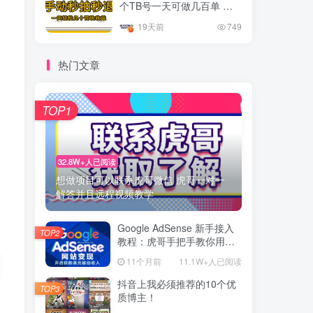
个TB号一天可做几百单 单
价0.35/个 手动项目
19天前
749
热门文章
TOP1
32.8W+人已阅读
想做项目可以联系虎哥微信 虎哥一对一
解答并且远程视频教学
Google AdSense 新手接入
TOP2
教程：虎哥手把手教你用网
站赚取美元收入
11个月前
11.1W+人已阅读
抖音上我必须推荐的10个优
TOP3
质博主！