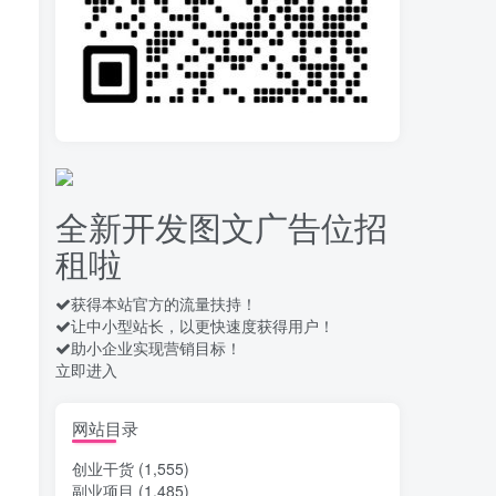
录屏团购商家浏览 每天
10
可无限做 单条/0.6 一天轻松
几百条 每天日结 多做多得
16天前
657
拆解一个外面卖几百元
11
的AI流量变现项目，虎哥这
里免费分享操作玩法
16天前
659
全新开发图文广告位招
安卓高速自动点击器
12
租啦
Auto Clicker 自定义脚本、
手势录制、自定义连点滑动
18天前
911
工具
获得本站官方的流量扶持！
让中小型站长，以更快速度获得用户！
头条自动化操作发布文
13
助小企业实现营销目标！
章获取收益 单机单号一天下
立即进入
来轻松几十百块上不封顶
19天前
1037
最新 TB秒拍秒退项目 一
网站目录
14
个TB号一天可做几百单 单
创业干货
(1,555)
价0.35/个 手动项目
19天前
749
副业项目
(1,485)