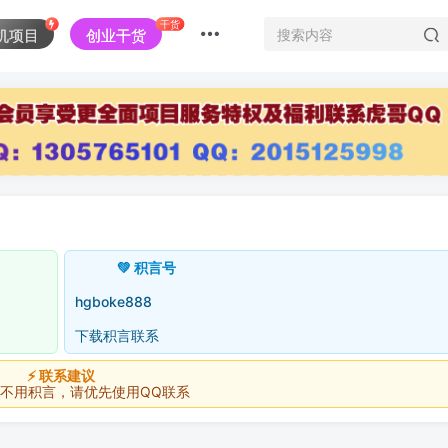
干货
机项目
创业干货
💚 积言号
hgboke888
下载积言联系
⚡ 联系建议
积言，请优先使用QQ联系