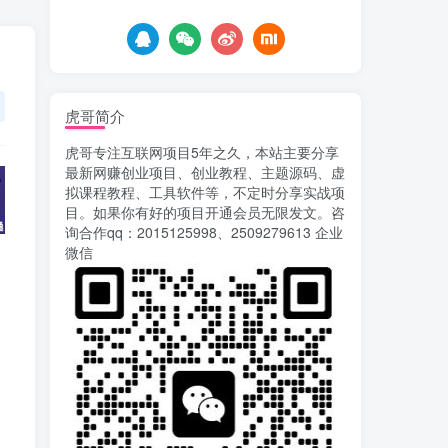
8天前
765
载安装app即可获取高额收
益
自媒体代发文章项目 一
5
个账号一天可赚50+ 只需动
动手发布文章即可赚米
8天前
688
虎哥简介
AI漫剧风口来了！Ks全
6
虎哥专注互联网项目5年之久，本站主要分享
程托管模式，零成本躺赚
最新网赚创业项目、创业教程、主题源码、虚
9天前
527
拟课程教程、工具软件等，不定时分享实战项
目。如果你有好的项目开通会员无限发文。咨
Codex自动化运营X，月
7
询合作qq：2015125998、2509279613 企业
入千刀，5000字干货 献给
微信
喜欢出海的朋友
9天前
633
运营几年的熊猫平台任务
8
点赞关注播放收藏任务自动
化项目 单号5-10+收益 可批
12天前
757
量
苏宁自动化采集，电脑挂
9
机项目复活，稳定50+ 可批
量
15天前
906