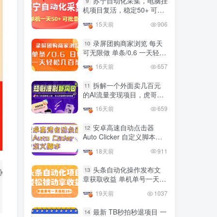
苏宁自动化采集，电脑挂
9
国内最多电脑挂机赚钱项目
机项目复活，稳定50+ 可批
TOP10
的平台操作明细
量
15天前
906
4年前
4423人已阅读
录屏团购商家浏览 每天
10
可无限做 单条/0.6 一天轻松
友情链接申请联系虎哥
几百条 每天日结 多做多得
16天前
657
拆解一个外面卖几百元
11
的AI流量变现项目，虎哥这
里免费分享操作玩法
16天前
659
安卓高速自动点击器
12
Auto Clicker 自定义脚本、
手势录制、自定义连点滑动
18天前
911
工具
头条自动化操作发布文
13
章获取收益 单机单号一天下
来轻松几十百块上不封顶
19天前
1037
最新 TB秒拍秒退项目 一
14