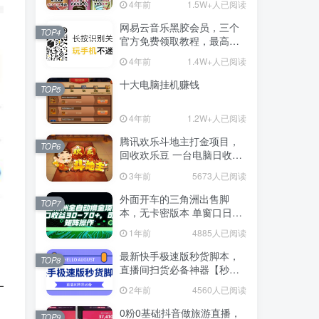
4年前
1.5W+人已阅读
网易云音乐黑胶会员，三个
TOP4
官方免费领取教程，最高可
领1年
4年前
1.4W+人已阅读
十大电脑挂机赚钱
TOP5
4年前
1.2W+人已阅读
腾讯欢乐斗地主打金项目，
TOP6
回收欢乐豆 一台电脑日收益
500+
3年前
5673人已阅读
外面开车的三角洲出售脚
TOP7
本，无卡密版本 单窗口日收
益30-70+ 可批量操作
1年前
4885人已阅读
最新快手极速版秒货脚本，
TOP8
直播间扫货必备神器【秒货
脚本+操作教程】
2年前
4560人已阅读
0粉0基础抖音做旅游直播，
TOP9