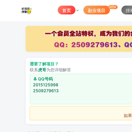
NEW
首页
副业项目
挂
需要了解项目？
联系
虎哥
为您详细解答
🐧 QQ号码
2015125998
2509279613
如果不用