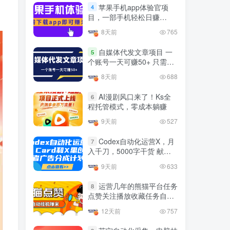
官方免费领取教程，最高可
苹果手机app体验官项
4
领1年
目，一部手机轻松日赚
4年前
1.4W+人已阅读
50+的项目 只需动动手指下
8天前
765
十大电脑挂机赚钱
载安装app即可获取高额收
TOP5
益
自媒体代发文章项目 一
5
4年前
1.2W+人已阅读
个账号一天可赚50+ 只需动
动手发布文章即可赚米
腾讯欢乐斗地主打金项目，
8天前
688
TOP6
回收欢乐豆 一台电脑日收益
500+
AI漫剧风口来了！Ks全
6
3年前
5673人已阅读
程托管模式，零成本躺赚
外面开车的三角洲出售脚
TOP7
9天前
527
本，无卡密版本 单窗口日收
益30-70+ 可批量操作
Codex自动化运营X，月
1年前
4885人已阅读
7
入千刀，5000字干货 献给
最新快手极速版秒货脚本，
喜欢出海的朋友
TOP8
9天前
633
直播间扫货必备神器【秒货
脚本+操作教程】
2年前
4560人已阅读
运营几年的熊猫平台任务
8
点赞关注播放收藏任务自动
0粉0基础抖音做旅游直播，
TOP9
化项目 单号5-10+收益 可批
30天带货250万GMV，纯利
12天前
757
量
10万，及经验
3年前
4542人已阅读