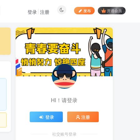
发布
开通会员
登录
注册
最新文章
居家拍视频 苹果手动采
1
集项目 第一人称视角手部操
作视频采集 一天收入轻松百
前天
916
元起
向日葵拉新接码平台，一
2
个号码可撸120+，号码多的
翻倍
7天前
898
HI！请登录
最新海外僵尸防御之战游
3
戏掘金挂机项目，单机一天
150+
7天前
1073
登录
注册
苹果手机app体验官项
4
目，一部手机轻松日赚
社交账号登录
50+的项目 只需动动手指下