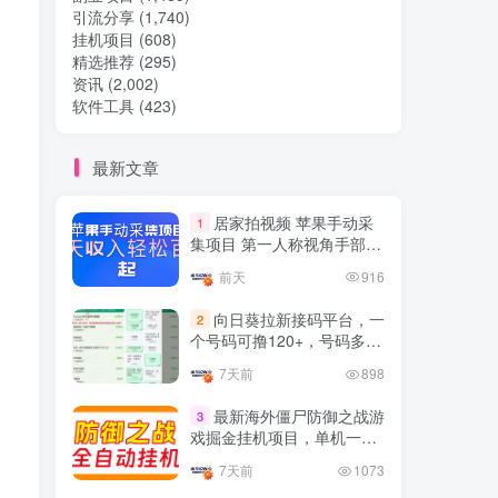
引流分享
(1,740)
挂机项目
(608)
热门文章
精选推荐
(295)
资讯
(2,002)
软件工具
(423)
TOP1
最新文章
32.8W+人已阅读
居家拍视频 苹果手动采
1
想做项目可以联系虎哥微信 虎哥一对一
集项目 第一人称视角手部操
解答并且远程视频教学
作视频采集 一天收入轻松百
前天
916
元起
Google AdSense 新手接入
TOP2
向日葵拉新接码平台，一
2
教程：虎哥手把手教你用网
个号码可撸120+，号码多的
站赚取美元收入
11个月前
11.1W+人已阅读
翻倍
7天前
898
抖音上我必须推荐的10个优
TOP3
质博主！
最新海外僵尸防御之战游
3
戏掘金挂机项目，单机一天
4年前
1.5W+人已阅读
150+
7天前
1073
网易云音乐黑胶会员，三个
TOP4