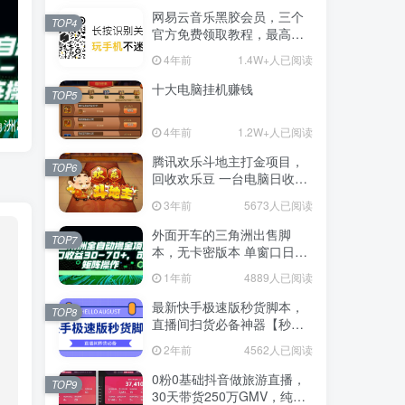
网易云音乐黑胶会员，三个
TOP4
官方免费领取教程，最高可
领1年
4年前
1.4W+人已阅读
十大电脑挂机赚钱
TOP5
外面开车的三角洲出售脚本，无卡密版本 单窗口日收益30-70+ 可批量操作
0粉0基础抖音做旅游直播，30天带货250万GMV，纯利10万，及经验
4年前
1.2W+人已阅读
腾讯欢乐斗地主打金项目，
TOP6
回收欢乐豆 一台电脑日收益
500+
3年前
5673人已阅读
外面开车的三角洲出售脚
TOP7
本，无卡密版本 单窗口日收
益30-70+ 可批量操作
1年前
4889人已阅读
最新快手极速版秒货脚本，
TOP8
直播间扫货必备神器【秒货
脚本+操作教程】
2年前
4562人已阅读
0粉0基础抖音做旅游直播，
TOP9
30天带货250万GMV，纯利