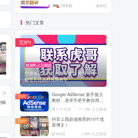
手势录制、自定义连点滑动
19天前
912
工具
热门文章
TOP1
32.8W+人已阅读
抖音上我必须推荐的10个优质博主！
网易云音乐黑胶会员，三个官方免费领取教程，最高可领1年
十大电脑挂机赚钱
想做项目可以联系虎哥微信 虎哥一对一
解答并且远程视频教学
篇
Google AdSense 新手接入
TOP2
教程：虎哥手把手教你用网
到账
站赚取美元收入
11个月前
11.1W+人已阅读
抖音上我必须推荐的10个优
TOP3
质博主！
4年前
1.5W+人已阅读