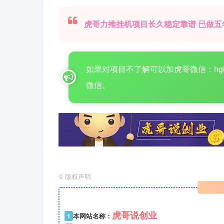
虎哥力推挂机项目长久稳定靠谱 已做五
如果对项目不了解可以加虎哥微信：hgboke16
微信。
©
版权声明
虎哥说创业
1
本网站名称：