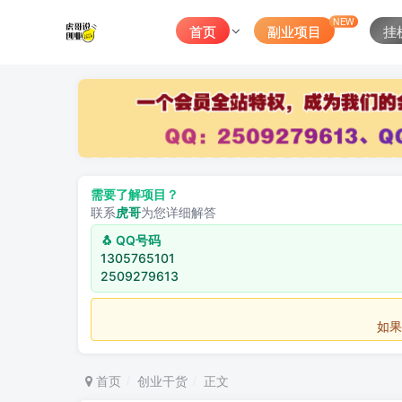
NEW
首页
副业项目
挂
需要了解项目？
联系
虎哥
为您详细解答
🐧 QQ号码
1305765101
2509279613
如果不用
首页
创业干货
正文