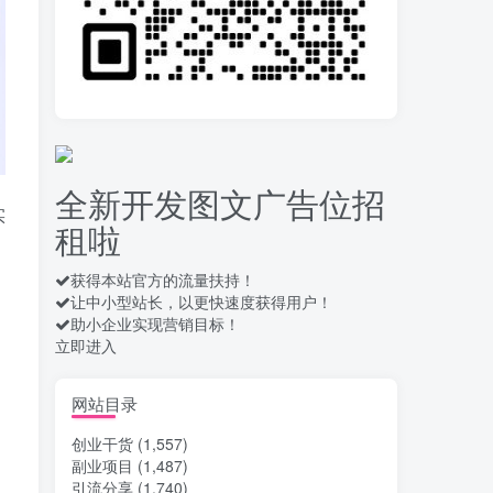
运营几年的熊猫平台任
10
务点赞关注播放收藏任务自
动化项目 单号5-10+收益 可
12天前
762
批量
苏宁自动化采集，电脑
11
挂机项目复活，稳定50+ 可
批量
全新开发图文广告位招
16天前
908
实
租啦
录屏团购商家浏览 每天
12
可无限做 单条/0.6 一天轻松
几百条 每天日结 多做多得
获得本站官方的流量扶持！
16天前
659
让中小型站长，以更快速度获得用户！
助小企业实现营销目标！
拆解一个外面卖几百元
13
立即进入
的AI流量变现项目，虎哥这
里免费分享操作玩法
16天前
664
网站目录
安卓高速自动点击器
14
创业干货
(1,557)
Auto Clicker 自定义脚本、
副业项目
(1,487)
手势录制、自定义连点滑动
19天前
912
工具
引流分享
(1,740)