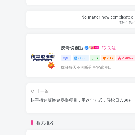
No matter how complicated y
不论生活
虎哥说创业
关注
0
5650
6
236
260W+
虎哥每天不间断分享实战项目
上一篇
快手极速版撸金零撸项目，用这个方式，轻松日入30+
相关推荐