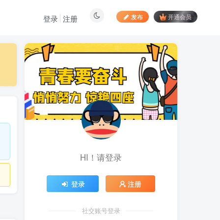
发布
开通会员
登录
注册
最新文章
最新出的全新平台点赞关
1
注播放任务项目 动动手指一
天几十收益
3小时前
355
腾讯视频代运营 长期项
2
目 账号全托管 每周稳入几
百 长期稳定省心省力
4小时前
919
HI！请登录
居家拍视频 苹果手动采
3
集项目 第一人称视角手部操
作视频采集 一天收入轻松百
3天前
929
登录
注册
元起
向日葵拉新接码平台，一
4
个号码可撸120+，号码多的
社交账号登录
翻倍