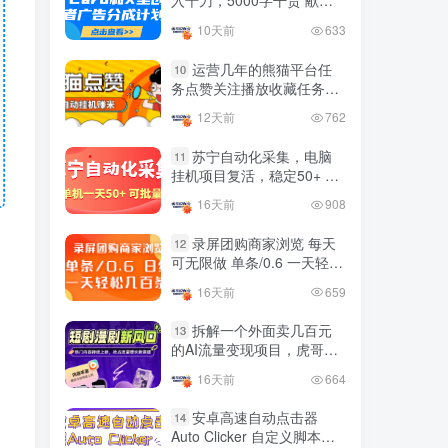
入千刀，5000字干货 献给
国内最多电脑挂机赚钱项目
喜欢出海的朋友
TOP10
10天前
633
的平台操作明细
4年前
4424人已阅读
运营几年的熊猫平台任
10
务点赞关注播放收藏任务自
动化项目 单号5-10+收益 可
12天前
762
友情链接申请联系虎哥
批量
苏宁自动化采集，电脑
11
挂机项目复活，稳定50+ 可
批量
16天前
908
录屏团购商家浏览 每天
12
可无限做 单条/0.6 一天轻松
几百条 每天日结 多做多得
16天前
659
拆解一个外面卖几百元
13
的AI流量变现项目，虎哥这
里免费分享操作玩法
16天前
664
安卓高速自动点击器
14
Auto Clicker 自定义脚本、