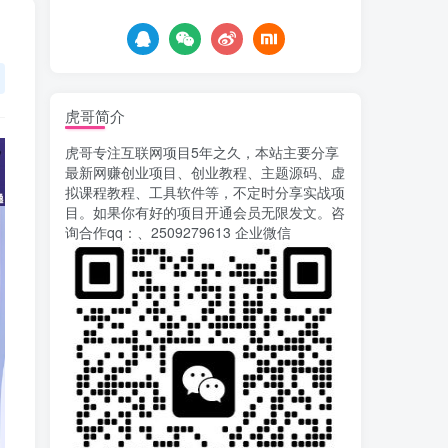
8天前
901
最新海外僵尸防御之战游
5
戏掘金挂机项目，单机一天
150+
2小时前
1094
虎哥简介
苹果手机app体验官项
6
虎哥专注互联网项目5年之久，本站主要分享
目，一部手机轻松日赚
最新网赚创业项目、创业教程、主题源码、虚
50+的项目 只需动动手指下
9天前
769
拟课程教程、工具软件等，不定时分享实战项
载安装app即可获取高额收
目。如果你有好的项目开通会员无限发文。咨
益
自媒体代发文章项目 一
7
询合作qq：、2509279613 企业微信
个账号一天可赚50+ 只需动
动手发布文章即可赚米
9天前
689
AI漫剧风口来了！Ks全
8
程托管模式，零成本躺赚
9天前
528
Codex自动化运营X，月
9
入千刀，5000字干货 献给
喜欢出海的朋友
10天前
633