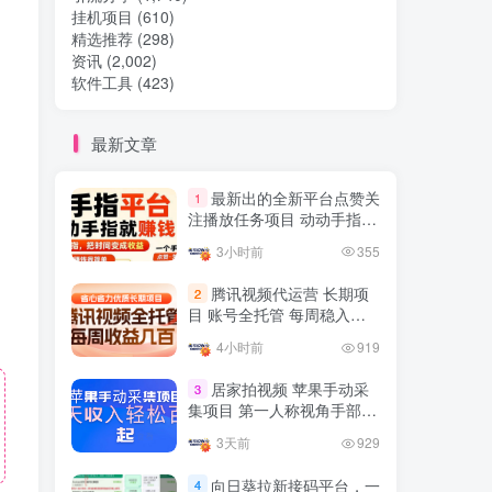
挂机项目
(610)
精选推荐
(298)
热门文章
资讯
(2,002)
软件工具
(423)
TOP1
最新文章
最新出的全新平台点赞关
32.8W+人已阅读
1
注播放任务项目 动动手指一
想做项目可以联系虎哥微信 虎哥一对一
天几十收益
解答并且远程视频教学
3小时前
355
腾讯视频代运营 长期项
2
Google AdSense 新手接入
TOP2
目 账号全托管 每周稳入几
教程：虎哥手把手教你用网
百 长期稳定省心省力
站赚取美元收入
4小时前
919
11个月前
11.1W+人已阅读
抖音上我必须推荐的10个优
居家拍视频 苹果手动采
3
TOP3
质博主！
集项目 第一人称视角手部操
作视频采集 一天收入轻松百
4年前
1.5W+人已阅读
3天前
929
元起
网易云音乐黑胶会员，三个
向日葵拉新接码平台，一
TOP4
4