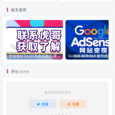
大
相关推荐
想做项目可以联系虎哥微信 虎哥一对一解答并且远程视频教学
Googl
评论
抢沙发
请登录后发表评论
登录
注册