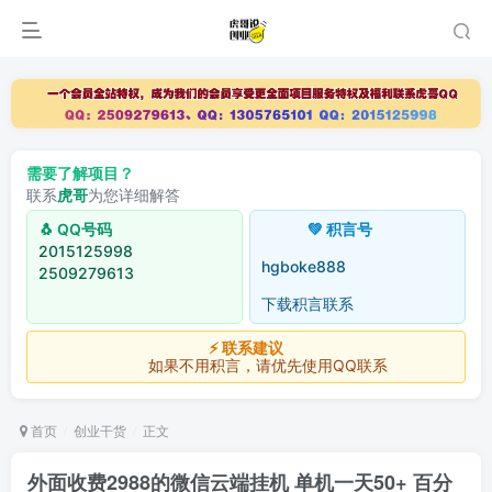
需要了解项目？
联系
虎哥
为您详细解答
🐧 QQ号码
💚 积言号
2015125998
hgboke888
2509279613
下载积言联系
⚡ 联系建议
如果不用积言，请优先使用QQ联系
首页
创业干货
正文
外面收费2988的微信云端挂机 单机一天50+ 百分