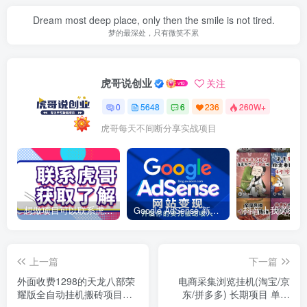
Dream most deep place, only then the smile is not tired.
梦的最深处，只有微笑不累
虎哥说创业
关注
0
5648
6
236
260W+
虎哥每天不间断分享实战项目
想做项目可以联系虎哥微信 虎哥一对一解答并且远程视频教学
Google AdSense 新手接入教程：虎哥手把手教你用网站赚取美元收入
上一篇
下一篇
外面收费1298的天龙八部荣
电商采集浏览挂机(淘宝/京
耀版全自动挂机搬砖项目，
东/拼多多) 长期项目 单机
单窗口日收益15+可无限放
100+