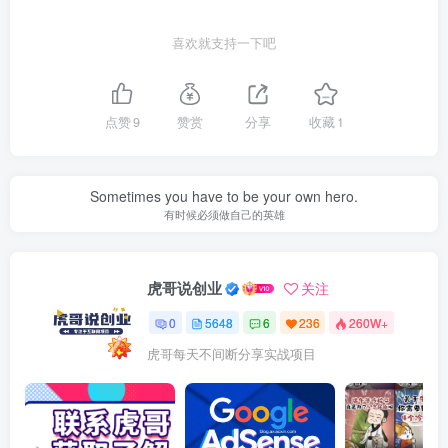
喜欢就支持一下吧
点赞
9
赞赏
分享
收藏
1
Sometimes you have to be your own hero.
有时候必须做自己的英雄
虎哥说创业
关注
0
5648
6
236
260W+
虎哥每天不间断分享实战项目