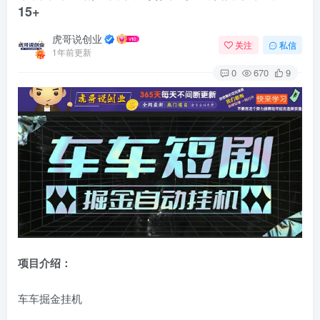
15+
虎哥说创业
关注
私信
1年前更新
0
670
9
项目介绍：
车车掘金挂机