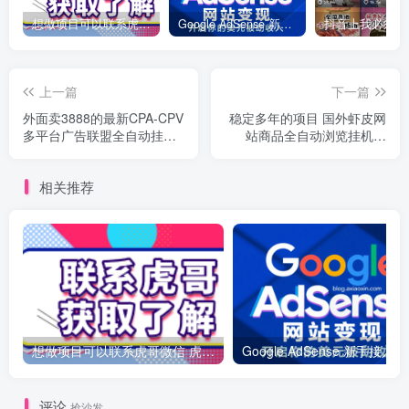
想做项目可以联系虎哥微信 虎哥一对一解答并且远程视频教学
Google AdSense 新手接入教程：虎哥手把手教你用网站赚取美元收入
上一篇
下一篇
外面卖3888的最新CPA-CPV
稳定多年的项目 国外虾皮网
多平台广告联盟全自动挂机
站商品全自动浏览挂机项
项目，号称单机一天300+ 有
目，单机一天200+ 可批量
永久脚本教程
相关推荐
想做项目可以联系虎哥微信 虎哥一对一解答并且远程视频教学
Googl
评论
抢沙发