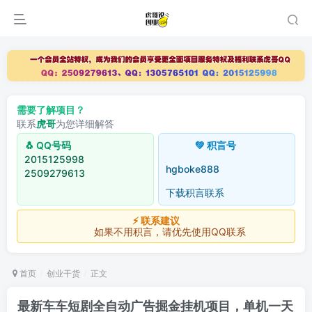
需要了解项目？
联系
虎哥
为您详细解答
🐧 QQ号码
💚 积言号
2015125998
hgboke888
2509279613
下载积言联系
⚡ 联系建议
如果不用积言，请优先使用QQ联系
首页
创业干货
正文
最新车车短剧全自动广告掘金挂机项目，单机一天