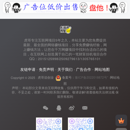
虎哥专注互联网项目5年之久，本站主要为您免费提供
最新、最全面的网络赚钱项目，分享免费赚钱经验，网
上赚钱方法，让您在千万网赚项目中找到合适自己的项
目，在互联网上创造属于自己的一笔财富挂机项目合作
QQ：2015125998/2509279613/1305765101
友链申请
-
免责声明
-
关于我们
-
广告合作
-
网站地图
Copyright © 2025 ·
虎哥说创业
备案号：
豫ICP备2022018872号"
·
网站地
图
声明： 本站部分文章来自互联网收集，仅供用于学习和交流，如果有侵权内
容、不妥之处，请第一时间联系我们删除。敬请谅解!请遵循相关法律法规 保
留所有权利