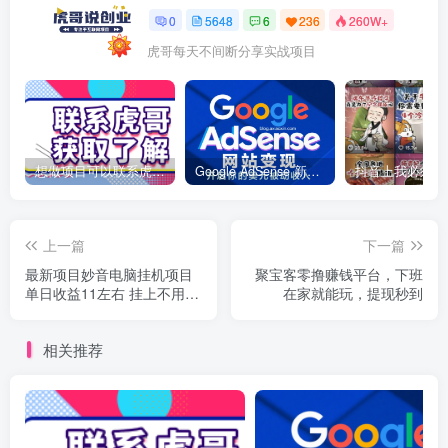
0
5648
6
236
260W+
虎哥每天不间断分享实战项目
想做项目可以联系虎哥微信 虎哥一对一解答并且远程视频教学
Google AdSense 新手接入教程：虎哥手把手教你用网站赚取美元收入
上一篇
下一篇
最新项目妙音电脑挂机项目
聚宝客零撸赚钱平台，下班
单日收益11左右 挂上不用管
在家就能玩，提现秒到
解放双手
相关推荐