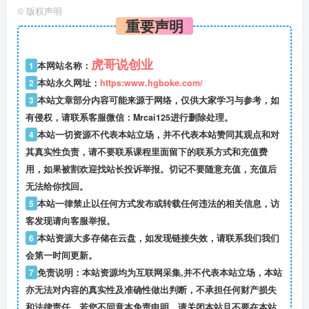
©
版权声明
重要声明
虎哥说创业
1
本网站名称：
2
本站永久网址：
https:www.hgboke.com/
3
本站文章部分内容可能来源于网络，仅供大家学习与参考，如
有侵权，请联系客服微信：Mrcai125进行删除处理。
4
本站一切资源不代表本站立场，并不代表本站赞同其观点和对
其真实性负责，请不要联系课程里面留下的联系方式和充值费
用，如果被割欢迎找站长投诉举报。切记不要随意充值，充值后
无法给你找回。
5
本站一律禁止以任何方式发布或转载任何违法的相关信息，访
客发现请向客服举报。
6
本站资源大多存储在云盘，如发现链接失效，请联系我们我们
会第一时间更新。
7
免责说明：本站资源均为互联网采集,并不代表本站立场，本站
亦无法对内容的真实性及准确性做出判断，不承担任何财产损失
和法律责任。若您不同意本免责申明，请关闭本站且不要在本站