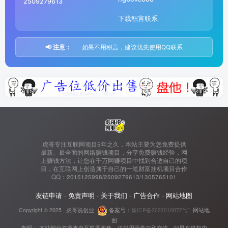
2509279613
下载积言联系
📢 注意：
如果不用积言，建议优先使用QQ联系
虎哥专注互联网项目5年之久，本站主要为您免费提供
最新、最全面的网络赚钱项目，分享免费赚钱经验，网
上赚钱方法，让您在千万网赚项目中找到合适自己的项
目，在互联网上创造属于自己的一笔财富挂机项目合作
QQ：2015125998/2509279613/1305765101
友链申请
-
免责声明
-
关于我们
-
广告合作
-
网站地图
Copyright © 2025 ·
虎哥说创业
备案号：
豫ICP备2022018872号"
·
网站地
图
声明： 本站部分文章来自互联网收集，仅供用于学习和交流，如果有侵权内