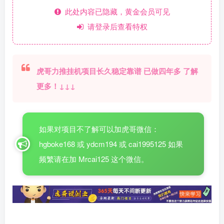
此处内容已隐藏，黄金会员可见
请登录后查看特权
虎哥力推挂机项目长久稳定靠谱 已做四年多 了解
更多！↓↓↓
如果对项目不了解可以加虎哥微信：
hgboke168 或 ydcm194 或 cai1995125 如果
频繁请在加 Mrcai125 这个微信。