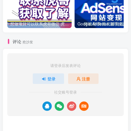
想做项目可以联系虎哥微信 虎哥一对一解答并且远程视频教学
Googl
评论
抢沙发
请登录后发表评论
登录
注册
社交账号登录