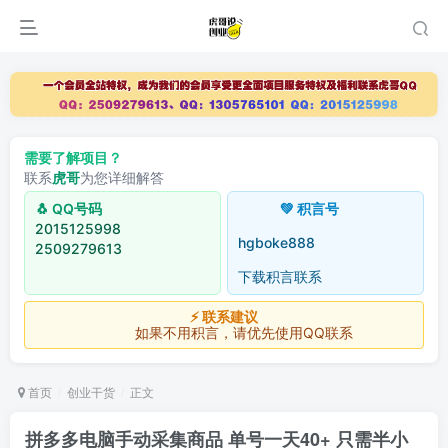
需要了解项目？
联系
虎哥
为您详细解答
🐧 QQ号码
💚 积言号
2015125998
hgboke888
2509279613
下载积言联系
⚡ 联系建议
如果不用积言，请优先使用QQ联系
首页
创业干货
正文
拼多多电脑手动采集商品 单号一天40+ 只需半小