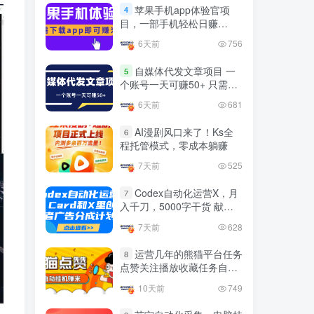
官方免费领取教程，最高可
苹果手机app体验官项
4
领1年
目，一部手机轻松日赚
4年前
1.4W+人已阅读
50+的项目 只需动动手指下
6天前
756
十大电脑挂机赚钱
载安装app即可获取高额收
TOP5
益
自媒体代发文章项目 一
5
4年前
1.2W+人已阅读
个账号一天可赚50+ 只需动
动手发布文章即可赚米
腾讯欢乐斗地主打金项目，
6天前
681
TOP6
回收欢乐豆 一台电脑日收益
500+
AI漫剧风口来了！Ks全
6
3年前
5672人已阅读
程托管模式，零成本躺赚
外面开车的三角洲出售脚
TOP7
7天前
525
本，无卡密版本 单窗口日收
益30-70+ 可批量操作
Codex自动化运营X，月
1年前
4874人已阅读
7
入千刀，5000字干货 献给
最新快手极速版秒货脚本，
喜欢出海的朋友
TOP8
7天前
628
直播间扫货必备神器【秒货
脚本+操作教程】
2年前
4556人已阅读
运营几年的熊猫平台任务
8
点赞关注播放收藏任务自动
0粉0基础抖音做旅游直播，
TOP9
化项目 单号5-10+收益 可批
30天带货250万GMV，纯利
10天前
749
量
10万，及经验
3年前
4537人已阅读