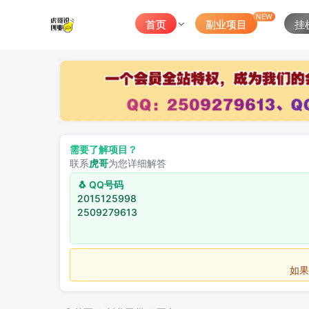
NEW
首页
副业项目
挂
需要了解项目？
联系
虎哥
为您详细解答
🐧 QQ号码
2015125998
2509279613
如果不用