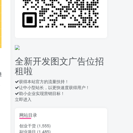
录屏团购商家浏览 每天
10
可无限做 单条/0.6 一天轻松
几百条 每天日结 多做多得
14天前
654
拆解一个外面卖几百元
11
的AI流量变现项目，虎哥这
里免费分享操作玩法
14天前
658
全新开发图文广告位招
安卓高速自动点击器
12
租啦
Auto Clicker 自定义脚本、
差
手势录制、自定义连点滑动
16天前
908
工具
获得本站官方的流量扶持！
让中小型站长，以更快速度获得用户！
头条自动化操作发布文
13
助小企业实现营销目标！
章获取收益 单机单号一天下
立即进入
来轻松几十百块上不封顶
17天前
1031
最新 TB秒拍秒退项目 一
网站目录
14
个TB号一天可做几百单 单
创业干货
(1,555)
价0.35/个 手动项目
17天前
743
副业项目
(1,485)