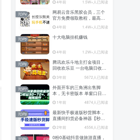
4年前
1.5W+人已阅读
网易云音乐黑胶会员，三个
TOP4
官方免费领取教程，最高可
领1年
4年前
1.4W+人已阅读
十大电脑挂机赚钱
TOP5
4年前
1.2W+人已阅读
腾讯欢乐斗地主打金项目，
TOP6
回收欢乐豆 一台电脑日收益
500+
3年前
5672人已阅读
外面开车的三角洲出售脚
TOP7
本，无卡密版本 单窗口日收
益30-70+ 可批量操作
1年前
4874人已阅读
最新快手极速版秒货脚本，
TOP8
直播间扫货必备神器【秒货
脚本+操作教程】
2年前
4556人已阅读
0粉0基础抖音做旅游直播，
TOP9