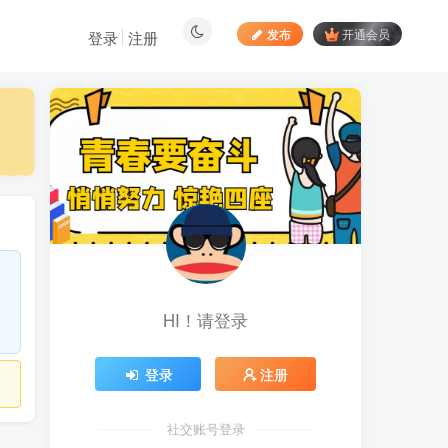
发布
开通会员
登录
注册
最新文章
居家拍视频 苹果手动采
1
集项目 第一人称视角手部操
作视频采集 一天收入轻松百
20小时前
898
元起
向日葵拉新接码平台，一
2
个号码可撸120+，号码多的
翻倍
5天前
888
HI！请登录
最新海外僵尸防御之战游
3
戏掘金挂机项目，单机一天
150+
5天前
1054
登录
注册
苹果手机app体验官项
4
目，一部手机轻松日赚
社交账号登录
50+的项目 只需动动手指下