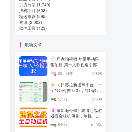
引流分享
(1,740)
挂机项目
(608)
热门文章
精选推荐
(295)
资讯
(2,002)
软件工具
(423)
TOP1
最新文章
32.8W+人已阅读
居家拍视频 苹果手动采
1
想做项目可以联系虎哥微信 虎哥一对一
集项目 第一人称视角手部操
解答并且远程视频教学
作视频采集 一天收入轻松百
20小时前
898
元起
Google AdSense 新手接入
TOP2
向日葵拉新接码平台，一
2
教程：虎哥手把手教你用网
个号码可撸120+，号码多的
站赚取美元收入
11个月前
11.1W+人已阅读
翻倍
5天前
888
抖音上我必须推荐的10个优
TOP3
质博主！
最新海外僵尸防御之战游
3
戏掘金挂机项目，单机一天
4年前
1.5W+人已阅读
150+
5天前
1054
网易云音乐黑胶会员，三个
TOP4