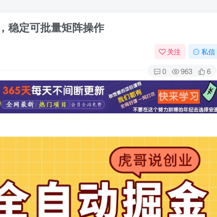
00，稳定可批量矩阵操作
关注
私信
0
963
6