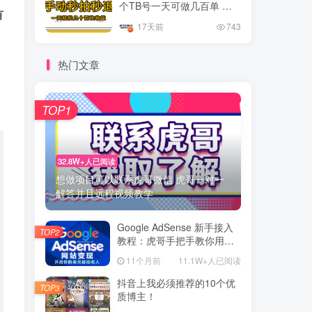
个TB号一天可做几百单 单
有
价0.35/个 手动项目
17天前
743
热门文章
TOP1
32.8W+人已阅读
想做项目可以联系虎哥微信 虎哥一对一
解答并且远程视频教学
Google AdSense 新手接入
TOP2
教程：虎哥手把手教你用网
站赚取美元收入
11个月前
11.1W+人已阅读
抖音上我必须推荐的10个优
TOP3
质博主！