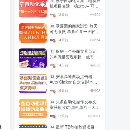
苏宁自动化采集，电脑挂
9
国内最多电脑挂机赚钱项目
机项目复活，稳定50+ 可批
TOP10
的平台操作明细
量
13天前
904
4年前
4420人已阅读
录屏团购商家浏览 每天
10
可无限做 单条/0.6 一天轻松
友情链接申请联系虎哥
几百条 每天日结 多做多得
14天前
654
拆解一个外面卖几百元
11
的AI流量变现项目，虎哥这
里免费分享操作玩法
14天前
658
安卓高速自动点击器
12
Auto Clicker 自定义脚本、
手势录制、自定义连点滑动
16天前
908
工具
头条自动化操作发布文
13
章获取收益 单机单号一天下
来轻松几十百块上不封顶
17天前
1031
嘛
最新 TB秒拍秒退项目 一
14