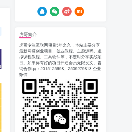
6天前
756
载安装app即可获取高额收
益
自媒体代发文章项目 一
5
个账号一天可赚50+ 只需动
动手发布文章即可赚米
6天前
681
虎哥简介
AI漫剧风口来了！Ks全
6
虎哥专注互联网项目5年之久，本站主要分享
程托管模式，零成本躺赚
最新网赚创业项目、创业教程、主题源码、虚
7天前
525
拟课程教程、工具软件等，不定时分享实战项
目。如果你有好的项目开通会员无限发文。咨
Codex自动化运营X，月
7
询合作qq：2015125998、2509279613 企业
入千刀，5000字干货 献给
微信
喜欢出海的朋友
7天前
628
运营几年的熊猫平台任务
8
点赞关注播放收藏任务自动
化项目 单号5-10+收益 可批
10天前
749
量
苏宁自动化采集，电脑挂
9
机项目复活，稳定50+ 可批
量
13天前
904