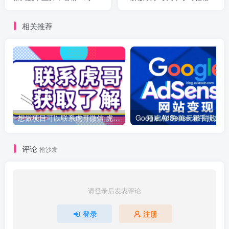
聊天全自动挂机项目，单机
几张管道收益日入1000+
一天最少50+
相关推荐
想做项目可以联系虎哥微信 虎哥一对一解答并且远程视频教学
Googl
评论
抢沙发
请登录后发表评论
登录
注册