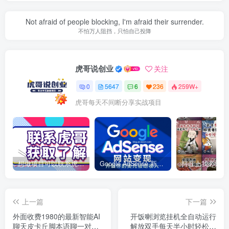
Not afraid of people blocking, I'm afraid their surrender.
不怕万人阻挡，只怕自己投降
虎哥说创业
关注
0
5647
6
236
259W+
虎哥每天不间断分享实战项目
想做项目可以联系虎哥微信 虎哥一对一解答并且远程视频教学
Google AdSense 新手接入教程：虎哥手把手教你用网站赚取美元收入
上一篇
下一篇
外面收费1980的最新智能AI
开饭喇浏览挂机全自动运行
聊天皮卡丘脚本语聊一对一
解放双手每天半小时轻松搞