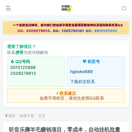
需要了解项目？
联系
虎哥
为您详细解答
🐧 QQ号码
💚 积言号
2015125998
hgboke888
2509279613
下载积言联系
⚡ 联系建议
如果不用积言，请优先使用QQ联系
首页
创业干货
正文
听音乐薅羊毛赚钱项目，零成本，自动挂机批量