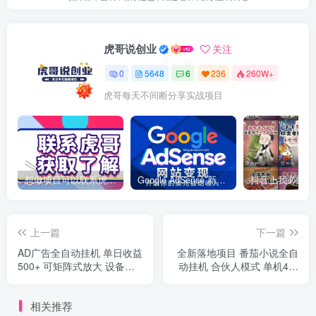
虎哥说创业
关注
0
5648
6
236
260W+
虎哥每天不间断分享实战项目
想做项目可以联系虎哥微信 虎哥一对一解答并且远程视频教学
Google AdSense 新手接入教程：虎哥手把手教你用网站赚取美元收入
上一篇
下一篇
AD广告全自动挂机 单日收益
全新落地项目 番茄小说全自
500+ 可矩阵式放大 设备越
动挂机 合伙人模式 单机4倍
多收益越大 小白轻…
收益 单机45+
相关推荐