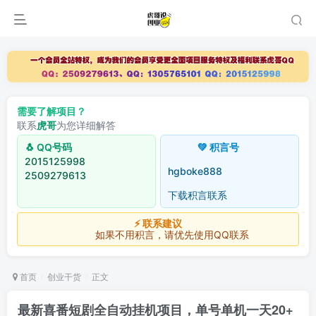
需要了解项目？
联系
虎哥
为您详细解答
🐧 QQ号码
💚 积言号
2015125998
hgboke888
2509279613
下载积言联系
⚡ 联系建议
如果不用积言，请优先使用QQ联系
首页
创业干货
正文
最新喜番短剧全自动挂机项目，单号单机一天20+