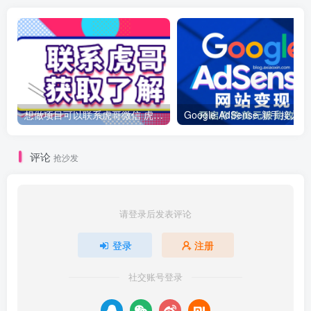
想做项目可以联系虎哥微信 虎哥一对一解答并且远程视频教学
Googl
评论
抢沙发
请登录后发表评论
登录
注册
社交账号登录