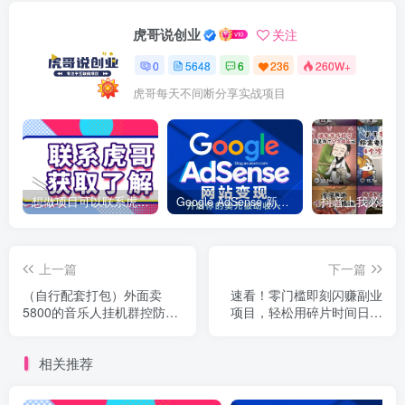
虎哥说创业
关注
0
5648
6
236
260W+
虎哥每天不间断分享实战项目
想做项目可以联系虎哥微信 虎哥一对一解答并且远程视频教学
Google AdSense 新手接入教程：虎哥手把手教你用网站赚取美元收入
上一篇
下一篇
（自行配套打包）外面卖
速看！零门槛即刻闪赚副业
5800的音乐人挂机群控防F
项目，轻松用碎片时间日赚
脚本 支持腾讯/网易云/抖音
300+！
号称100%防F
相关推荐