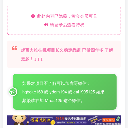
此处内容已隐藏，黄金会员可见
请登录后查看特权
虎哥力推挂机项目长久稳定靠谱 已做四年多 了解
更多！↓↓↓
如果对项目不了解可以加虎哥微信：
hgboke168 或 ydcm194 或 cai1995125 如果
频繁请在加 Mrcai125 这个微信。