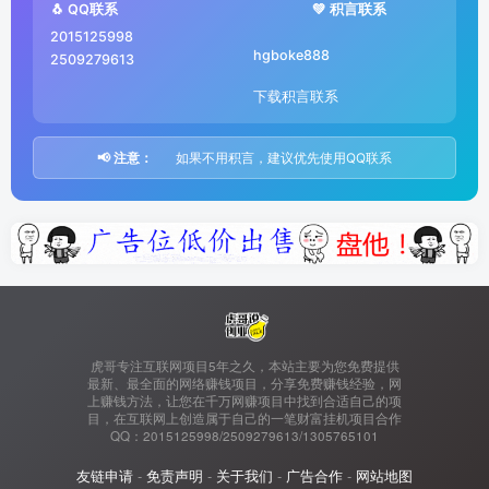
🐧 QQ联系
💚 积言联系
2015125998
hgboke888
2509279613
下载积言联系
📢 注意：
如果不用积言，建议优先使用QQ联系
虎哥专注互联网项目5年之久，本站主要为您免费提供
最新、最全面的网络赚钱项目，分享免费赚钱经验，网
上赚钱方法，让您在千万网赚项目中找到合适自己的项
目，在互联网上创造属于自己的一笔财富挂机项目合作
QQ：2015125998/2509279613/1305765101
友链申请
-
免责声明
-
关于我们
-
广告合作
-
网站地图