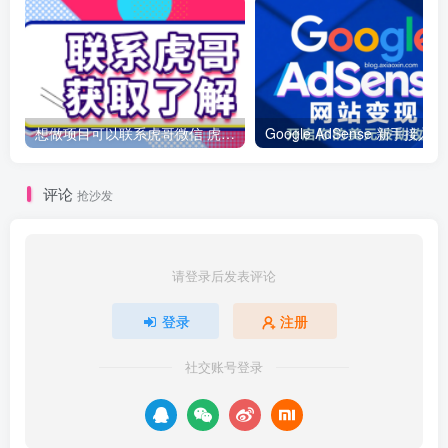
想做项目可以联系虎哥微信 虎哥一对一解答并且远程视频教学
Googl
评论
抢沙发
请登录后发表评论
登录
注册
社交账号登录