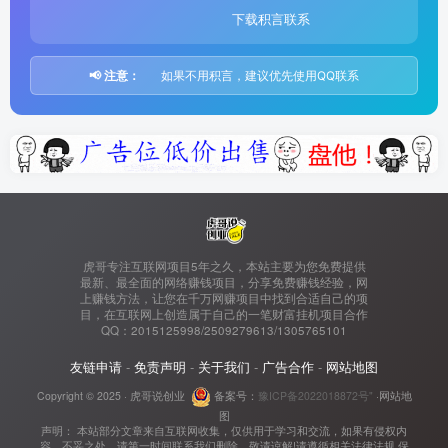
下载积言联系
📢 注意：
如果不用积言，建议优先使用QQ联系
虎哥专注互联网项目5年之久，本站主要为您免费提供
最新、最全面的网络赚钱项目，分享免费赚钱经验，网
上赚钱方法，让您在千万网赚项目中找到合适自己的项
目，在互联网上创造属于自己的一笔财富挂机项目合作
QQ：2015125998/2509279613/1305765101
友链申请
-
免责声明
-
关于我们
-
广告合作
-
网站地图
Copyright © 2025 ·
虎哥说创业
备案号：
豫ICP备2022018872号"
·
网站地
图
声明： 本站部分文章来自互联网收集，仅供用于学习和交流，如果有侵权内
容、不妥之处，请第一时间联系我们删除。敬请谅解!请遵循相关法律法规 保