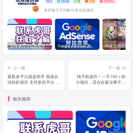
0
5648
6
236
260W+
虎哥每天不间断分享实战项目
想做项目可以联系虎哥微信 虎哥一对一解答并且远程视频教学
Google AdSense 新手接入教程：虎哥手把手教你用网站赚取美元收入
上一篇
下一篇
最新多平台掘金助手 低保自
纯手机操作！一天100＋的
动挂机项目 支持多款平台 包
小项目，适合在家没事干的
更新软件
宝妈，一分钟上手，当天做
当天看到钱
相关推荐