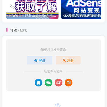
想做项目可以联系虎哥微信 虎哥一对一解答并且远程视频教学
Googl
评论
抢沙发
请登录后发表评论
登录
注册
社交账号登录