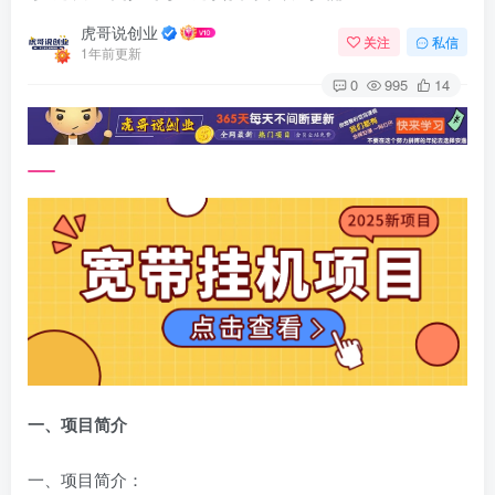
虎哥说创业
关注
私信
1年前更新
0
995
14
一、项目简介
一、项目简介：