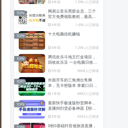
4年前
1.5W+人已阅读
网易云音乐黑胶会员，三个
TOP4
官方免费领取教程，最高可
领1年
4年前
1.4W+人已阅读
十大电脑挂机赚钱
TOP5
4年前
1.2W+人已阅读
腾讯欢乐斗地主打金项目，
TOP6
回收欢乐豆 一台电脑日收益
500+
3年前
5668人已阅读
外面开车的三角洲出售脚
TOP7
本，无卡密版本 单窗口日收
益30-70+ 可批量操作
1年前
4862人已阅读
最新快手极速版秒货脚本，
TOP8
直播间扫货必备神器【秒货
脚本+操作教程】
2年前
4554人已阅读
0粉0基础抖音做旅游直播，
TOP9