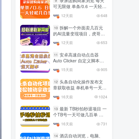
录屏团购商家浏览 每天
9
国内最多电脑挂机赚钱项目
可无限做 单条/0.6 一天轻松
TOP10
的平台操作明细
几百条 每天日结 多做多得
12天前
648
4年前
4419人已阅读
拆解一个外面卖几百元
10
的AI流量变现项目，虎哥这
友情链接申请联系虎哥
里免费分享操作玩法
12天前
653
安卓高速自动点击器
11
Auto Clicker 自定义脚本、
手势录制、自定义连点滑动
15天前
905
工具
头条自动化操作发布文
12
章获取收益 单机单号一天下
来轻松几十百块上不封顶
16天前
1024
最新 TB秒拍秒退项目 一
13
个TB号一天可做几百单 单
价0.35/个 手动项目
16天前
731
酒店自动浏览，电脑、
14