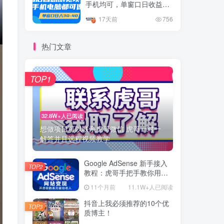
手机均可，单窗口日收益30
–40+
17天前
756
热门文章
TOP1
32.8W+人已阅读
想做项目可以联系虎哥微信 虎哥一对一
解答并且远程视频教学
Google AdSense 新手接入
TOP2
教程：虎哥手把手教你用网
站赚取美元收入
11个月前
11.1W+人已阅读
抖音上我必须推荐的10个优
TOP3
质博主！