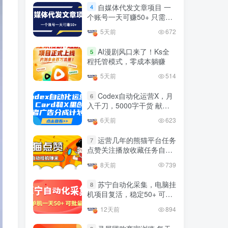
益
官方免费领取教程，最高可
自媒体代发文章项目 一
4
领1年
个账号一天可赚50+ 只需动
4年前
1.4W+人已阅读
动手发布文章即可赚米
5天前
672
十大电脑挂机赚钱
TOP5
AI漫剧风口来了！Ks全
5
4年前
1.2W+人已阅读
程托管模式，零成本躺赚
腾讯欢乐斗地主打金项目，
5天前
514
TOP6
回收欢乐豆 一台电脑日收益
500+
Codex自动化运营X，月
6
3年前
5668人已阅读
入千刀，5000字干货 献给
喜欢出海的朋友
外面开车的三角洲出售脚
TOP7
6天前
623
本，无卡密版本 单窗口日收
益30-70+ 可批量操作
运营几年的熊猫平台任务
1年前
4862人已阅读
7
点赞关注播放收藏任务自动
最新快手极速版秒货脚本，
化项目 单号5-10+收益 可批
TOP8
8天前
739
直播间扫货必备神器【秒货
量
脚本+操作教程】
2年前
4554人已阅读
苏宁自动化采集，电脑挂
8
机项目复活，稳定50+ 可批
0粉0基础抖音做旅游直播，
TOP9
量
30天带货250万GMV，纯利
12天前
894
10万，及经验
3年前
4531人已阅读