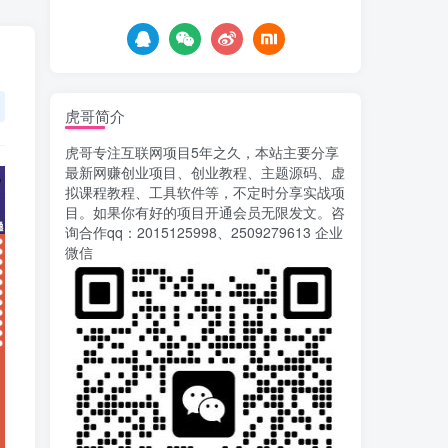
5天前
672
AI漫剧风口来了！Ks全
5
程托管模式，零成本躺赚
5天前
514
虎哥简介
Codex自动化运营X，月
6
虎哥专注互联网项目5年之久，本站主要分享
入千刀，5000字干货 献给
最新网赚创业项目、创业教程、主题源码、虚
喜欢出海的朋友
6天前
623
拟课程教程、工具软件等，不定时分享实战项
目。如果你有好的项目开通会员无限发文。咨
运营几年的熊猫平台任务
7
询合作qq：2015125998、2509279613 企业
点赞关注播放收藏任务自动
微信
化项目 单号5-10+收益 可批
8天前
739
量
苏宁自动化采集，电脑挂
8
机项目复活，稳定50+ 可批
量
12天前
894
录屏团购商家浏览 每天
9
可无限做 单条/0.6 一天轻松
几百条 每天日结 多做多得
12天前
648