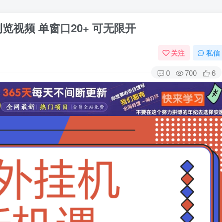
览视频 单窗口20+ 可无限开
关注
私信
0
700
6