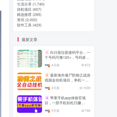
引流分享
(1,740)
挂机项目
(607)
热门文章
精选推荐
(295)
资讯
(2,002)
软件工具
(423)
TOP1
最新文章
32.8W+人已阅读
向日葵拉新接码平台，一
1
想做项目可以联系虎哥微信 虎哥一对一
个号码可撸120+，号码多的
解答并且远程视频教学
翻倍
4天前
872
Google AdSense 新手接入
TOP2
最新海外僵尸防御之战游
2
教程：虎哥手把手教你用网
戏掘金挂机项目，单机一天
站赚取美元收入
11个月前
11.1W+人已阅读
150+
4天前
1030
抖音上我必须推荐的10个优
TOP3
质博主！
苹果手机app体验官项
3
目，一部手机轻松日赚
4年前
1.5W+人已阅读
50+的项目 只需动动手指下
5天前
746
载安装app即可获取高额收
网易云音乐黑胶会员，三个
TOP4