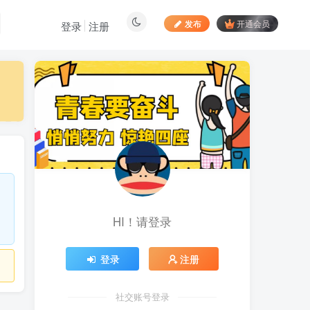
发布
开通会员
登录
注册
最新文章
向日葵拉新接码平台，一
1
个号码可撸120+，号码多的
翻倍
4天前
872
最新海外僵尸防御之战游
2
戏掘金挂机项目，单机一天
150+
4天前
1030
HI！请登录
苹果手机app体验官项
3
目，一部手机轻松日赚
50+的项目 只需动动手指下
5天前
746
登录
注册
载安装app即可获取高额收
益
自媒体代发文章项目 一
4
个账号一天可赚50+ 只需动
社交账号登录
动手发布文章即可赚米