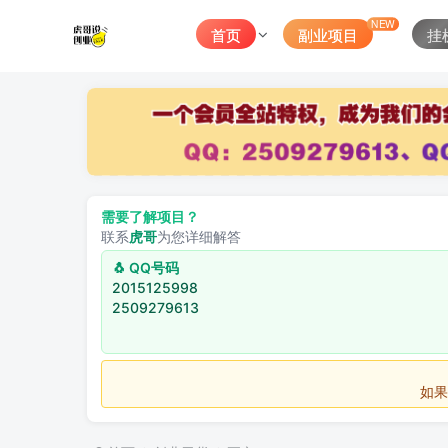
NEW
首页
副业项目
挂
需要了解项目？
联系
虎哥
为您详细解答
🐧 QQ号码
2015125998
2509279613
如果不用