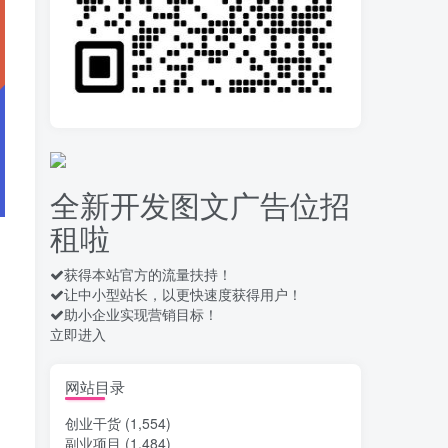
拆解一个外面卖几百元
10
的AI流量变现项目，虎哥这
里免费分享操作玩法
12天前
653
安卓高速自动点击器
11
Auto Clicker 自定义脚本、
手势录制、自定义连点滑动
15天前
905
工具
全新开发图文广告位招
头条自动化操作发布文
12
租啦
章获取收益 单机单号一天下
来轻松几十百块上不封顶
16天前
1024
获得本站官方的流量扶持！
让中小型站长，以更快速度获得用户！
最新 TB秒拍秒退项目 一
13
助小企业实现营销目标！
个TB号一天可做几百单 单
立即进入
价0.35/个 手动项目
16天前
731
酒店自动浏览，电脑、
网站目录
14
手机均可，单窗口日收益30
创业干货
(1,554)
–40+
17天前
756
副业项目
(1,484)