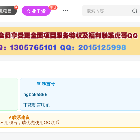
干货
机项目
创业干货
💚 积言号
hgboke888
下载积言联系
⚡ 联系建议
积言，请优先使用QQ联系