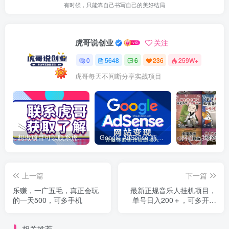
有时候，只能靠自己书写自己的美好结局
虎哥说创业
关注
0
5648
6
236
259W+
虎哥每天不间断分享实战项目
想做项目可以联系虎哥微信 虎哥一对一解答并且远程视频教学
Google AdSense 新手接入教程：虎哥手把手教你用网站赚取美元收入
上一篇
下一篇
乐赚，一广五毛，真正会玩
最新正规音乐人挂机项目，
的一天500，可多手机
单号日入200＋，可多开批
量操作，简单挂机操作，轻
松实现睡后收入。
相关推荐