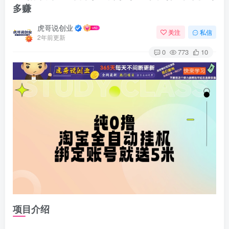
多赚
虎哥说创业
关注
私信
2年前更新
0
773
10
项目介绍