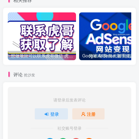
想做项目可以联系虎哥微信 虎哥一对一解答并且远程视频教学
Googl
评论
抢沙发
请登录后发表评论
登录
注册
社交账号登录