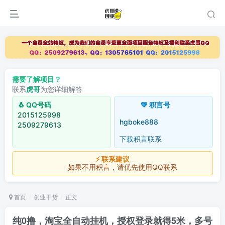
需要了解项目？
联系
虎哥
为您详细解答
🐧 QQ号码
💚 积言号
2015125998
hgboke888
2509279613
下载积言联系
⚡ 联系建议
如果不用积言，请优先使用QQ联系
首页
创业干货
正文
纯0撸，淘宝全自动挂机，授权登录就得5米，多号