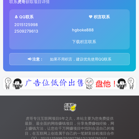
联系
虎哥
获取项目详情
🐧 QQ联系
💚 积言联系
2015125998
hgboke888
2509279613
下载积言联系
📢 注意：
如果不用积言，建议优先使用QQ联系
虎哥专注互联网项目5年之久，本站主要为您免费提供
最新、最全面的网络赚钱项目，分享免费赚钱经验，网
上赚钱方法，让您在千万网赚项目中找到合适自己的项
目，在互联网上创造属于自己的一笔财富挂机项目合作
QQ：2015125998/2509279613/1305765101