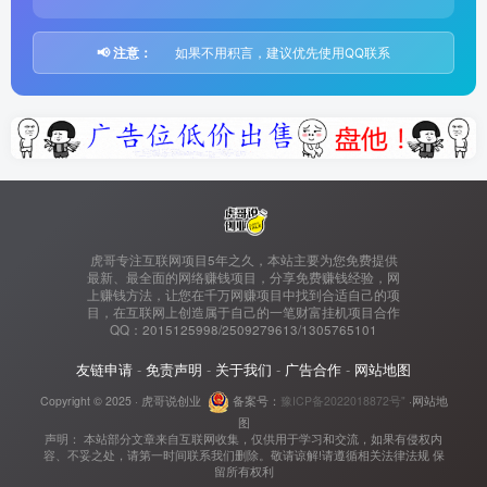
📢 注意：
如果不用积言，建议优先使用QQ联系
虎哥专注互联网项目5年之久，本站主要为您免费提供
最新、最全面的网络赚钱项目，分享免费赚钱经验，网
上赚钱方法，让您在千万网赚项目中找到合适自己的项
目，在互联网上创造属于自己的一笔财富挂机项目合作
QQ：2015125998/2509279613/1305765101
友链申请
-
免责声明
-
关于我们
-
广告合作
-
网站地图
Copyright © 2025 ·
虎哥说创业
备案号：
豫ICP备2022018872号"
·
网站地
图
声明： 本站部分文章来自互联网收集，仅供用于学习和交流，如果有侵权内
容、不妥之处，请第一时间联系我们删除。敬请谅解!请遵循相关法律法规 保
留所有权利