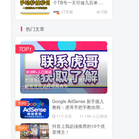
个TB号一天可做几百单 单
价0.35/个 手动项目
17天前
735
热门文章
TOP1
32.8W+人已阅读
想做项目可以联系虎哥微信 虎哥一对一
解答并且远程视频教学
Google AdSense 新手接入
TOP2
教程：虎哥手把手教你用网
站赚取美元收入
11个月前
11.1W+人已阅读
抖音上我必须推荐的10个优
TOP3
质博主！