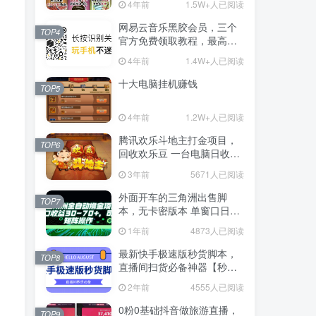
4年前
1.5W+人已阅读
网易云音乐黑胶会员，三个
TOP4
官方免费领取教程，最高可
领1年
4年前
1.4W+人已阅读
十大电脑挂机赚钱
TOP5
4年前
1.2W+人已阅读
腾讯欢乐斗地主打金项目，
TOP6
回收欢乐豆 一台电脑日收益
500+
3年前
5671人已阅读
外面开车的三角洲出售脚
TOP7
本，无卡密版本 单窗口日收
益30-70+ 可批量操作
1年前
4873人已阅读
最新快手极速版秒货脚本，
TOP8
直播间扫货必备神器【秒货
脚本+操作教程】
2年前
4555人已阅读
0粉0基础抖音做旅游直播，
TOP9