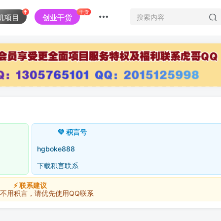
干货
机项目
创业干货
💚 积言号
hgboke888
下载积言联系
⚡ 联系建议
积言，请优先使用QQ联系