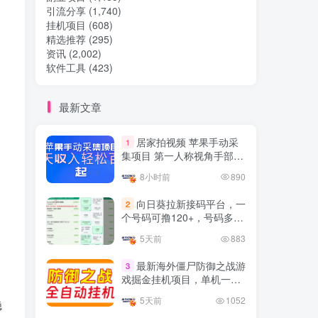
引流分享
(1,740)
挂机项目
(608)
热门文章
精选推荐
(295)
资讯
(2,002)
软件工具
(423)
TOP1
最新文章
32.8W+人已阅读
居家拍视频 苹果手动采
1
想做项目可以联系虎哥微信 虎哥一对一
集项目 第一人称视角手部操
解答并且远程视频教学
作视频采集 一天收入轻松百
8小时前
890
元起
Google AdSense 新手接入
TOP2
向日葵拉新接码平台，一
2
教程：虎哥手把手教你用网
个号码可撸120+，号码多的
站赚取美元收入
11个月前
11.1W+人已阅读
翻倍
5天前
883
抖音上我必须推荐的10个优
TOP3
质博主！
最新海外僵尸防御之战游
3
戏掘金挂机项目，单机一天
4年前
1.5W+人已阅读
150+
5天前
1052
稳
网易云音乐黑胶会员，三个
TOP4