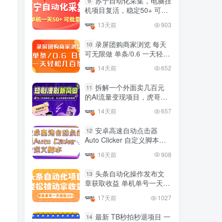
苏宁自动化采集，电脑挂
9
国内最多电脑挂机赚钱项目
机项目复活，稳定50+ 可批
TOP10
的平台操作明细
量
13天前
903
4年前
4420人已阅读
录屏团购商家浏览 每天
10
可无限做 单条/0.6 一天轻松
友情链接申请联系虎哥
几百条 每天日结 多做多得
14天前
652
拆解一个外面卖几百元
11
的AI流量变现项目，虎哥这
里免费分享操作玩法
14天前
657
安卓高速自动点击器
12
Auto Clicker 自定义脚本、
手势录制、自定义连点滑动
16天前
908
工具
头条自动化操作发布文
13
章获取收益 单机单号一天下
来轻松几十百块上不封顶
17天前
1027
最新 TB秒拍秒退项目 一
14