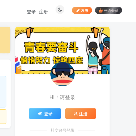
发布
开通会员
登录
注册
最新文章
居家拍视频 苹果手动采
1
集项目 第一人称视角手部操
作视频采集 一天收入轻松百
8小时前
890
元起
向日葵拉新接码平台，一
2
个号码可撸120+，号码多的
翻倍
5天前
883
HI！请登录
最新海外僵尸防御之战游
3
戏掘金挂机项目，单机一天
150+
5天前
1052
登录
注册
苹果手机app体验官项
4
目，一部手机轻松日赚
社交账号登录
50+的项目 只需动动手指下