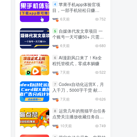
官方免费领取教程，最高可
苹果手机app体验官项
4
领1年
目，一部手机轻松日赚
4年前
1.4W+人已阅读
50+的项目 只需动动手指下
6天前
752
十大电脑挂机赚钱
载安装app即可获取高额收
TOP5
益
自媒体代发文章项目 一
5
4年前
1.2W+人已阅读
个账号一天可赚50+ 只需动
动手发布文章即可赚米
腾讯欢乐斗地主打金项目，
6天前
680
TOP6
回收欢乐豆 一台电脑日收益
500+
AI漫剧风口来了！Ks全
6
3年前
5671人已阅读
程托管模式，零成本躺赚
外面开车的三角洲出售脚
TOP7
7天前
522
本，无卡密版本 单窗口日收
益30-70+ 可批量操作
Codex自动化运营X，月
1年前
4873人已阅读
7
入千刀，5000字干货 献给
最新快手极速版秒货脚本，
喜欢出海的朋友
TOP8
7天前
626
直播间扫货必备神器【秒货
脚本+操作教程】
2年前
4555人已阅读
运营几年的熊猫平台任务
8
点赞关注播放收藏任务自动
0粉0基础抖音做旅游直播，
TOP9
化项目 单号5-10+收益 可批
30天带货250万GMV，纯利
10天前
749
量
10万，及经验
3年前
4535人已阅读