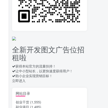
录屏团购商家浏览 每天
10
可无限做 单条/0.6 一天轻松
几百条 每天日结 多做多得
14天前
652
拆解一个外面卖几百元
11
的AI流量变现项目，虎哥这
里免费分享操作玩法
14天前
657
全新开发图文广告位招
安卓高速自动点击器
12
租啦
Auto Clicker 自定义脚本、
手势录制、自定义连点滑动
16天前
908
工具
获得本站官方的流量扶持！
让中小型站长，以更快速度获得用户！
头条自动化操作发布文
13
助小企业实现营销目标！
章获取收益 单机单号一天下
立即进入
来轻松几十百块上不封顶
17天前
1027
最新 TB秒拍秒退项目 一
网站目录
14
个TB号一天可做几百单 单
创业干货
(1,555)
价0.35/个 手动项目
17天前
735
副业项目
(1,485)