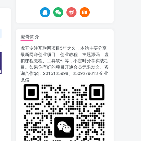
6天前
752
载安装app即可获取高额收
益
自媒体代发文章项目 一
5
个账号一天可赚50+ 只需动
动手发布文章即可赚米
6天前
680
虎哥简介
AI漫剧风口来了！Ks全
6
虎哥专注互联网项目5年之久，本站主要分享
程托管模式，零成本躺赚
最新网赚创业项目、创业教程、主题源码、虚
7天前
522
拟课程教程、工具软件等，不定时分享实战项
目。如果你有好的项目开通会员无限发文。咨
Codex自动化运营X，月
7
询合作qq：2015125998、2509279613 企业
入千刀，5000字干货 献给
微信
喜欢出海的朋友
7天前
626
运营几年的熊猫平台任务
8
点赞关注播放收藏任务自动
化项目 单号5-10+收益 可批
10天前
749
量
苏宁自动化采集，电脑挂
9
机项目复活，稳定50+ 可批
量
13天前
903