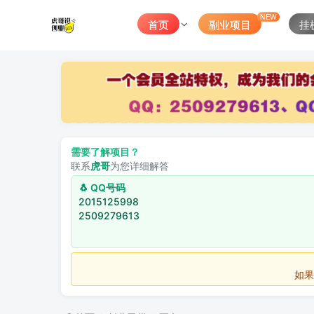
NEW
首页
副业项目
挂
需要了解项目？
联系
虎哥
为您详细解答
🐧 QQ号码
2015125998
2509279613
如果不用