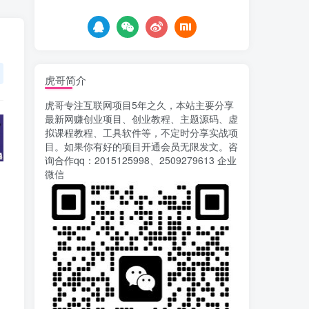
6天前
749
载安装app即可获取高额收
益
自媒体代发文章项目 一
5
个账号一天可赚50+ 只需动
动手发布文章即可赚米
6天前
678
虎哥简介
AI漫剧风口来了！Ks全
6
虎哥专注互联网项目5年之久，本站主要分享
程托管模式，零成本躺赚
最新网赚创业项目、创业教程、主题源码、虚
6天前
521
拟课程教程、工具软件等，不定时分享实战项
目。如果你有好的项目开通会员无限发文。咨
Codex自动化运营X，月
7
询合作qq：2015125998、2509279613 企业
入千刀，5000字干货 献给
微信
喜欢出海的朋友
7天前
625
运营几年的熊猫平台任务
8
点赞关注播放收藏任务自动
化项目 单号5-10+收益 可批
9天前
747
量
苏宁自动化采集，电脑挂
9
机项目复活，稳定50+ 可批
量
13天前
903