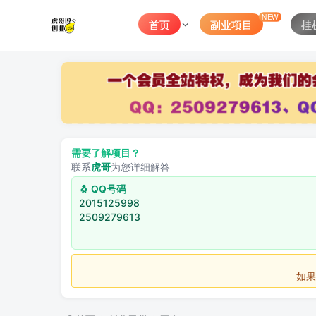
NEW
首页
副业项目
挂
需要了解项目？
联系
虎哥
为您详细解答
🐧 QQ号码
2015125998
2509279613
如果不用