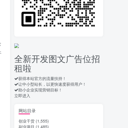
录屏团购商家浏览 每天
10
可无限做 单条/0.6 一天轻松
几百条 每天日结 多做多得
13天前
652
拆解一个外面卖几百元
11
的AI流量变现项目，虎哥这
常
里免费分享操作玩法
13天前
656
开
全新开发图文广告位招
安卓高速自动点击器
12
租啦
Auto Clicker 自定义脚本、
手势录制、自定义连点滑动
16天前
907
工具
获得本站官方的流量扶持！
让中小型站长，以更快速度获得用户！
头条自动化操作发布文
13
助小企业实现营销目标！
章获取收益 单机单号一天下
立即进入
来轻松几十百块上不封顶
16天前
1027
最新 TB秒拍秒退项目 一
网站目录
14
个TB号一天可做几百单 单
创业干货
(1,555)
价0.35/个 手动项目
17天前
733
副业项目
(1,485)