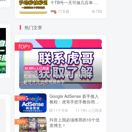
个TB号一天可做几百单 单
价0.35/个 手动项目
17天前
733
热门文章
TOP1
32.8W+人已阅读
外面开车的三角洲出售脚本，无卡密版本 单窗口日收益30-70+ 可批量操作
0粉0基础抖音做旅游直播，30天带货250万GMV，纯利10万，及经验
想做项目可以联系虎哥微信 虎哥一对一
解答并且远程视频教学
Google AdSense 新手接入
TOP2
教程：虎哥手把手教你用网
站赚取美元收入
11个月前
11.1W+人已阅读
抖音上我必须推荐的10个优
TOP3
质博主！