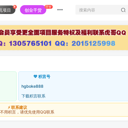
干货
机项目
创业干货
💚 积言号
hgboke888
下载积言联系
⚡ 联系建议
积言，请优先使用QQ联系