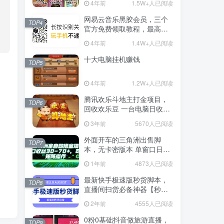
4年前
1.5W+人已阅读
网易云音乐黑胶会员，三个
TOP4
官方免费领取教程，最高可
领1年
4年前
1.4W+人已阅读
十大电脑挂机赚钱
TOP5
4年前
1.2W+人已阅读
腾讯欢乐斗地主打金项目，
TOP6
回收欢乐豆 一台电脑日收益
500+
3年前
5670人已阅读
外面开车的三角洲出售脚
TOP7
本，无卡密版本 单窗口日收
益30-70+ 可批量操作
1年前
4873人已阅读
最新快手极速版秒货脚本，
TOP8
直播间扫货必备神器【秒货
脚本+操作教程】
2年前
4555人已阅读
0粉0基础抖音做旅游直播，
TOP9