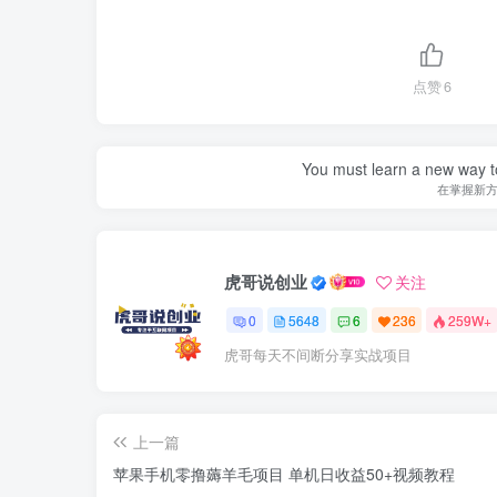
点赞
6
You must learn a new way t
在掌握新
虎哥说创业
关注
0
5648
6
236
259W+
虎哥每天不间断分享实战项目
上一篇
苹果手机零撸薅羊毛项目 单机日收益50+视频教程