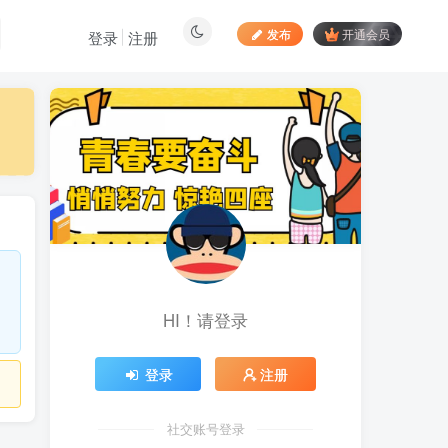
发布
开通会员
登录
注册
最新文章
居家拍视频 苹果手动采
1
集项目 第一人称视角手部操
作视频采集 一天收入轻松百
1分钟前
870
元起
向日葵拉新接码平台，一
2
个号码可撸120+，号码多的
翻倍
5天前
883
HI！请登录
最新海外僵尸防御之战游
3
戏掘金挂机项目，单机一天
150+
5天前
1049
登录
注册
苹果手机app体验官项
4
目，一部手机轻松日赚
社交账号登录
50+的项目 只需动动手指下