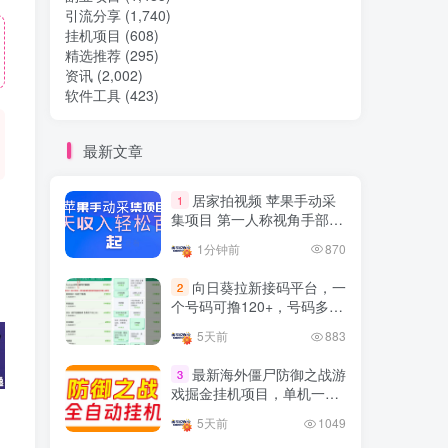
引流分享
(1,740)
挂机项目
(608)
热门文章
精选推荐
(295)
资讯
(2,002)
软件工具
(423)
TOP1
最新文章
32.8W+人已阅读
居家拍视频 苹果手动采
1
想做项目可以联系虎哥微信 虎哥一对一
集项目 第一人称视角手部操
解答并且远程视频教学
作视频采集 一天收入轻松百
1分钟前
870
元起
Google AdSense 新手接入
TOP2
向日葵拉新接码平台，一
2
教程：虎哥手把手教你用网
个号码可撸120+，号码多的
站赚取美元收入
11个月前
11.1W+人已阅读
翻倍
5天前
883
抖音上我必须推荐的10个优
TOP3
质博主！
最新海外僵尸防御之战游
3
戏掘金挂机项目，单机一天
4年前
1.5W+人已阅读
150+
5天前
1049
网易云音乐黑胶会员，三个
TOP4