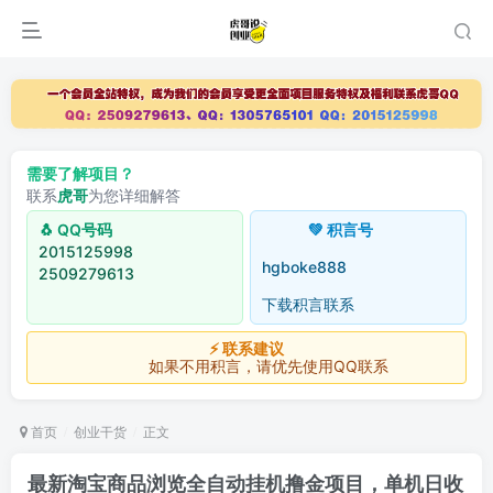
需要了解项目？
联系
虎哥
为您详细解答
🐧 QQ号码
💚 积言号
2015125998
hgboke888
2509279613
下载积言联系
⚡ 联系建议
如果不用积言，请优先使用QQ联系
首页
创业干货
正文
最新淘宝商品浏览全自动挂机撸金项目，单机日收