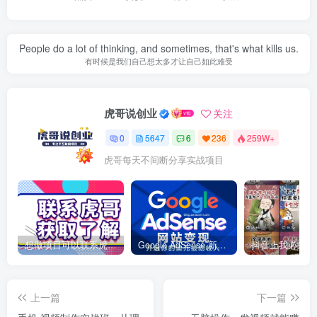
People do a lot of thinking, and sometimes, that's what kills us.
有时候是我们自己想太多才让自己如此难受
虎哥说创业
关注
0
5647
6
236
259W+
虎哥每天不间断分享实战项目
想做项目可以联系虎哥微信 虎哥一对一解答并且远程视频教学
Google AdSense 新手接入教程：虎哥手把手教你用网站赚取美元收入
上一篇
下一篇