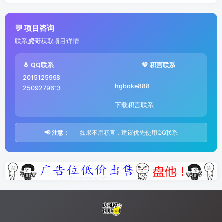
💬 项目咨询
联系
虎哥
获取项目详情
🐧 QQ联系
💚 积言联系
2015125998
hgboke888
2509279613
下载积言联系
📢 注意：
如果不用积言，建议优先使用QQ联系