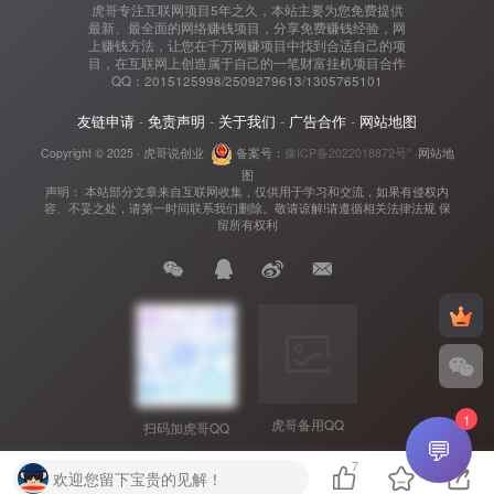
虎哥专注互联网项目5年之久，本站主要为您免费提供
最新、最全面的网络赚钱项目，分享免费赚钱经验，网
上赚钱方法，让您在千万网赚项目中找到合适自己的项
目，在互联网上创造属于自己的一笔财富挂机项目合作
QQ：2015125998/2509279613/1305765101
友链申请
-
免责声明
-
关于我们
-
广告合作
-
网站地图
Copyright © 2025 ·
虎哥说创业
备案号：
豫ICP备2022018872号"
·
网站地
图
声明： 本站部分文章来自互联网收集，仅供用于学习和交流，如果有侵权内
容、不妥之处，请第一时间联系我们删除。敬请谅解!请遵循相关法律法规 保
留所有权利
1
虎哥备用QQ
扫码加虎哥QQ
💬
7
欢迎您留下宝贵的见解！