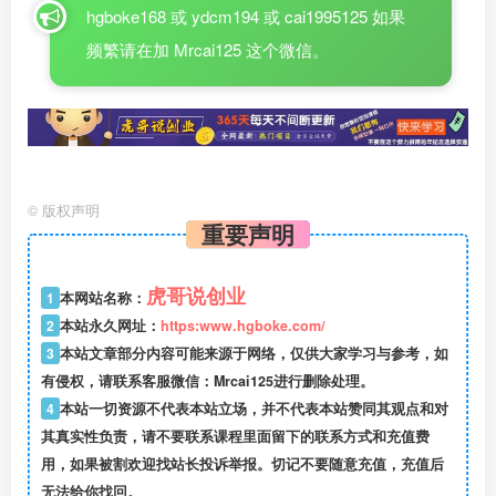
hgboke168 或 ydcm194 或 cai1995125 如果
频繁请在加 Mrcai125 这个微信。
©
版权声明
重要声明
虎哥说创业
1
本网站名称：
2
本站永久网址：
https:www.hgboke.com/
3
本站文章部分内容可能来源于网络，仅供大家学习与参考，如
有侵权，请联系客服微信：Mrcai125进行删除处理。
4
本站一切资源不代表本站立场，并不代表本站赞同其观点和对
其真实性负责，请不要联系课程里面留下的联系方式和充值费
用，如果被割欢迎找站长投诉举报。切记不要随意充值，充值后
无法给你找回。