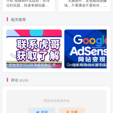
手机 视频制作实战班：从理
无脑操作，发视频就能赚
论到实践，快速掌握拍摄与
钱，不看播放不看粉丝，小
剪辑精髓
白轻松上手，一天1000+不
是梦
相关推荐
想做项目可以联系虎哥微信 虎哥一对一解答并且远程视频教学
Googl
评论
抢沙发
请登录后发表评论
登录
注册