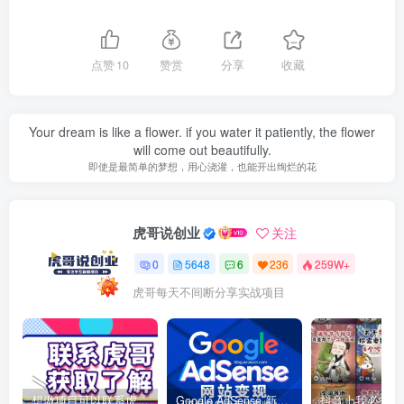
点赞
10
赞赏
分享
收藏
Your dream is like a flower. if you water it patiently, the flower
will come out beautifully.
即使是最简单的梦想，用心浇灌，也能开出绚烂的花
虎哥说创业
关注
0
5648
6
236
259W+
虎哥每天不间断分享实战项目
想做项目可以联系虎哥微信 虎哥一对一解答并且远程视频教学
Google AdSense 新手接入教程：虎哥手把手教你用网站赚取美元收入