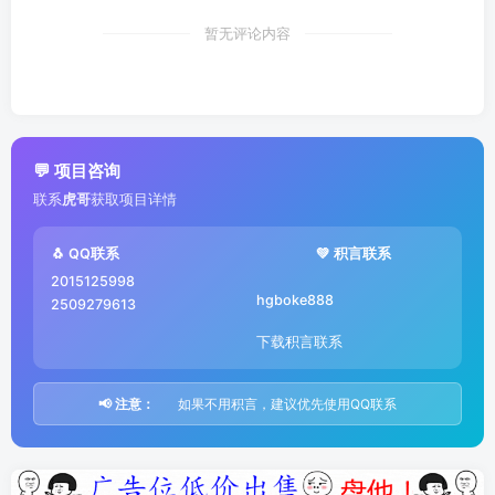
暂无评论内容
💬 项目咨询
联系
虎哥
获取项目详情
🐧 QQ联系
💚 积言联系
2015125998
hgboke888
2509279613
下载积言联系
📢 注意：
如果不用积言，建议优先使用QQ联系