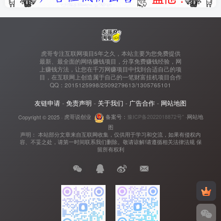
虎哥专注互联网项目5年之久，本站主要为您免费提供
最新、最全面的网络赚钱项目，分享免费赚钱经验，网
上赚钱方法，让您在千万网赚项目中找到合适自己的项
目，在互联网上创造属于自己的一笔财富挂机项目合作
QQ：2015125998/2509279613/1305765101
友链申请
-
免责声明
-
关于我们
-
广告合作
-
网站地图
Copyright © 2025 ·
虎哥说创业
备案号：
豫ICP备2022018872号"
·
网站地
图
声明： 本站部分文章来自互联网收集，仅供用于学习和交流，如果有侵权内
容、不妥之处，请第一时间联系我们删除。敬请谅解!请遵循相关法律法规 保
留所有权利