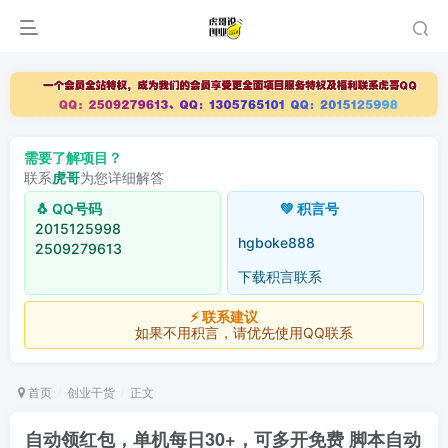
需要了解项目？
联系
虎哥
为您详细解答
🐧 QQ号码
💚 积言号
2015125998
hgboke888
2509279613
下载积言联系
⚡ 联系建议
如果不用积言，请优先使用QQ联系
首页
创业干货
正文
自动领红包，单机每日30+，可多开免费 脚本自动