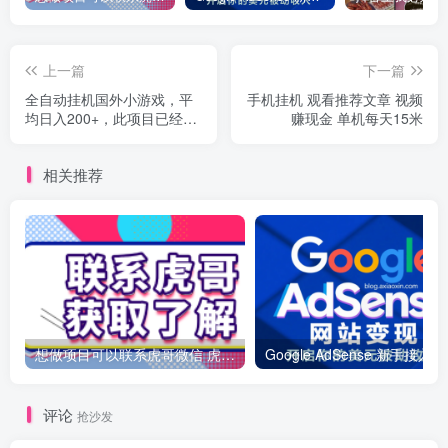
上一篇
下一篇
全自动挂机国外小游戏，平
手机挂机 观看推荐文章 视频
均日入200+，此项目已经做
赚现金 单机每天15米
了3年，稳定持久
相关推荐
想做项目可以联系虎哥微信 虎哥一对一解答并且远程视频教学
Googl
评论
抢沙发