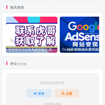
可操作
相关推荐
想做项目可以联系虎哥微信 虎哥一对一解答并且远程视频教学
Googl
评论
抢沙发
请登录后发表评论
登录
注册
社交账号登录