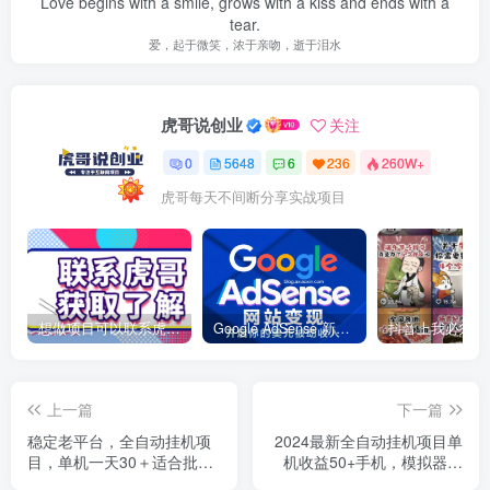
Love begins with a smile, grows with a kiss and ends with a
tear.
爱，起于微笑，浓于亲吻，逝于泪水
虎哥说创业
关注
0
5648
6
236
260W+
虎哥每天不间断分享实战项目
想做项目可以联系虎哥微信 虎哥一对一解答并且远程视频教学
Google AdSense 新手接入教程：虎哥手把手教你用网站赚取美元收入
上一篇
下一篇
稳定老平台，全自动挂机项
2024最新全自动挂机项目单
目，单机一天30＋适合批量
机收益50+手机，模拟器均
放大
可操作，新手小白，宝妈也