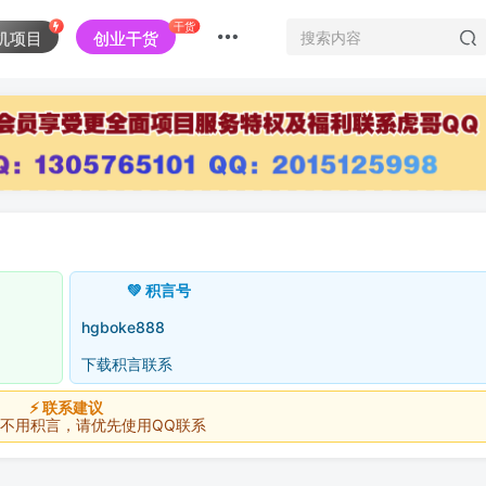
干货
机项目
创业干货
💚 积言号
hgboke888
下载积言联系
⚡ 联系建议
积言，请优先使用QQ联系