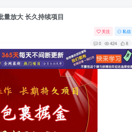
可批量放大 长久持续项目
关注
私信
0
424
8