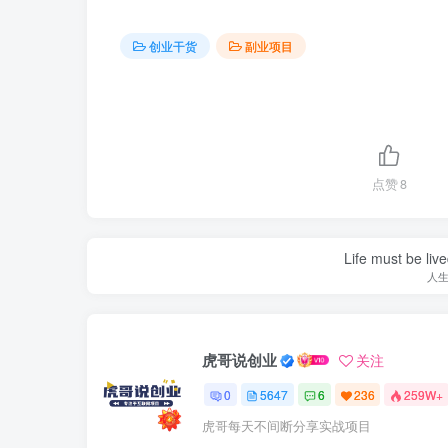
创业干货
副业项目
点赞
8
Life must be liv
人
虎哥说创业
关注
0
5647
6
236
259W+
虎哥每天不间断分享实战项目