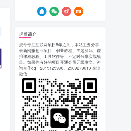
5天前
674
AI漫剧风口来了！Ks全
5
程托管模式，零成本躺赚
6天前
520
虎哥简介
Codex自动化运营X，月
6
虎哥专注互联网项目5年之久，本站主要分享
入千刀，5000字干货 献给
最新网赚创业项目、创业教程、主题源码、虚
喜欢出海的朋友
6天前
625
拟课程教程、工具软件等，不定时分享实战项
目。如果你有好的项目开通会员无限发文。咨
运营几年的熊猫平台任务
7
询合作qq：2015125998、2509279613 企业
点赞关注播放收藏任务自动
微信
化项目 单号5-10+收益 可批
9天前
745
量
苏宁自动化采集，电脑挂
8
机项目复活，稳定50+ 可批
量
12天前
900
录屏团购商家浏览 每天
9
可无限做 单条/0.6 一天轻松
几百条 每天日结 多做多得
13天前
651