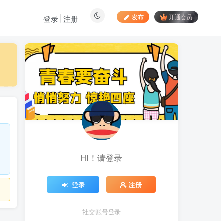
发布
开通会员
登录
注册
最新文章
向日葵拉新接码平台，一
1
个号码可撸120+，号码多的
翻倍
4天前
877
最新海外僵尸防御之战游
2
戏掘金挂机项目，单机一天
150+
4天前
1040
HI！请登录
苹果手机app体验官项
3
目，一部手机轻松日赚
50+的项目 只需动动手指下
5天前
747
登录
注册
载安装app即可获取高额收
益
自媒体代发文章项目 一
4
个账号一天可赚50+ 只需动
社交账号登录
动手发布文章即可赚米