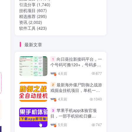
引流分享
(1,740)
挂机项目
(607)
热门文章
精选推荐
(295)
资讯
(2,002)
软件工具
(423)
TOP1
最新文章
32.8W+人已阅读
向日葵拉新接码平台，一
1
想做项目可以联系虎哥微信 虎哥一对一
个号码可撸120+，号码多的
解答并且远程视频教学
翻倍
4天前
877
Google AdSense 新手接入
TOP2
最新海外僵尸防御之战游
2
教程：虎哥手把手教你用网
戏掘金挂机项目，单机一天
站赚取美元收入
11个月前
11.1W+人已阅读
150+
4天前
1040
抖音上我必须推荐的10个优
TOP3
质博主！
苹果手机app体验官项
3
目，一部手机轻松日赚
4年前
1.5W+人已阅读
50+的项目 只需动动手指下
5天前
747
载安装app即可获取高额收
网易云音乐黑胶会员，三个
TOP4