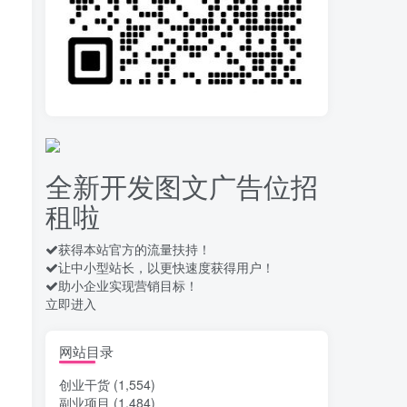
拆解一个外面卖几百元
10
的AI流量变现项目，虎哥这
里免费分享操作玩法
13天前
656
安卓高速自动点击器
11
Auto Clicker 自定义脚本、
手势录制、自定义连点滑动
15天前
907
工具
全新开发图文广告位招
头条自动化操作发布文
12
租啦
章获取收益 单机单号一天下
来轻松几十百块上不封顶
16天前
1026
获得本站官方的流量扶持！
让中小型站长，以更快速度获得用户！
最新 TB秒拍秒退项目 一
13
助小企业实现营销目标！
个TB号一天可做几百单 单
立即进入
价0.35/个 手动项目
16天前
733
酒店自动浏览，电脑、
网站目录
14
手机均可，单窗口日收益30
创业干货
(1,554)
–40+
17天前
760
副业项目
(1,484)