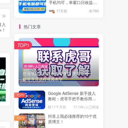
手机均可，单窗口日收益30
–40+
17天前
760
篇
月入
热门文章
0+！
TOP1
32.8W+人已阅读
想做项目可以联系虎哥微信 虎哥一对一
解答并且远程视频教学
Google AdSense 新手接入
TOP2
外面开车的三角洲出售脚本，无卡密版本 单窗口日收益30-70+ 可批量操作
0粉0基础抖音做旅游直播，30天带货250万GMV，纯利10万，及经验
教程：虎哥手把手教你用网
站赚取美元收入
11个月前
11.1W+人已阅读
抖音上我必须推荐的10个优
TOP3
质博主！