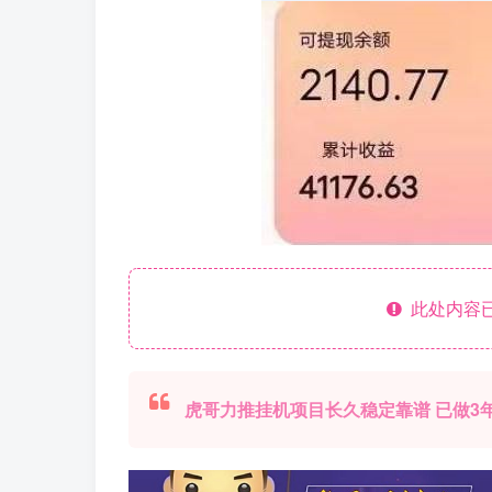
此处内容已
虎哥力推挂机项目长久稳定靠谱 已做3年