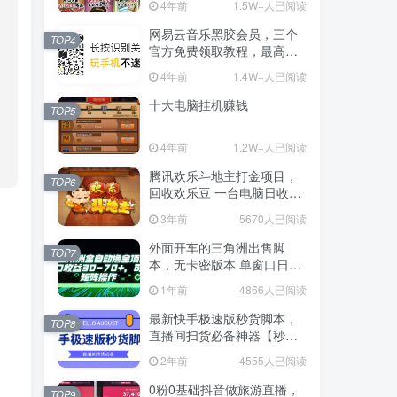
4年前
1.5W+人已阅读
网易云音乐黑胶会员，三个
TOP4
官方免费领取教程，最高可
领1年
4年前
1.4W+人已阅读
十大电脑挂机赚钱
TOP5
4年前
1.2W+人已阅读
腾讯欢乐斗地主打金项目，
TOP6
回收欢乐豆 一台电脑日收益
500+
3年前
5670人已阅读
外面开车的三角洲出售脚
TOP7
本，无卡密版本 单窗口日收
益30-70+ 可批量操作
1年前
4866人已阅读
最新快手极速版秒货脚本，
TOP8
直播间扫货必备神器【秒货
脚本+操作教程】
2年前
4555人已阅读
0粉0基础抖音做旅游直播，
TOP9