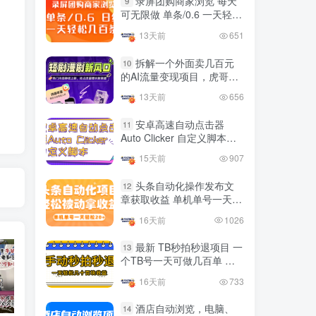
录屏团购商家浏览 每天
9
国内最多电脑挂机赚钱项目
可无限做 单条/0.6 一天轻松
TOP10
的平台操作明细
几百条 每天日结 多做多得
13天前
651
4年前
4419人已阅读
拆解一个外面卖几百元
10
的AI流量变现项目，虎哥这
友情链接申请联系虎哥
里免费分享操作玩法
13天前
656
安卓高速自动点击器
11
Auto Clicker 自定义脚本、
手势录制、自定义连点滑动
15天前
907
工具
头条自动化操作发布文
12
章获取收益 单机单号一天下
来轻松几十百块上不封顶
16天前
1026
最新 TB秒拍秒退项目 一
13
个TB号一天可做几百单 单
价0.35/个 手动项目
16天前
733
抖音上我必须推荐的10个优质博主！
网易云音乐黑胶会员，三个官方免费领取教程，最高可领1年
十大电脑挂机赚钱
酒店自动浏览，电脑、
14