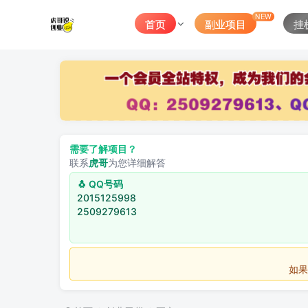
NEW
首页
副业项目
挂
需要了解项目？
联系
虎哥
为您详细解答
🐧 QQ号码
2015125998
2509279613
如果不用