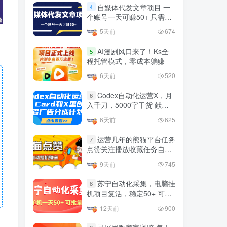
益
官方免费领取教程，最高可
自媒体代发文章项目 一
4
领1年
个账号一天可赚50+ 只需动
4年前
1.4W+人已阅读
动手发布文章即可赚米
5天前
674
十大电脑挂机赚钱
TOP5
AI漫剧风口来了！Ks全
5
4年前
1.2W+人已阅读
程托管模式，零成本躺赚
腾讯欢乐斗地主打金项目，
6天前
520
TOP6
回收欢乐豆 一台电脑日收益
500+
Codex自动化运营X，月
6
3年前
5670人已阅读
入千刀，5000字干货 献给
喜欢出海的朋友
外面开车的三角洲出售脚
TOP7
6天前
625
本，无卡密版本 单窗口日收
益30-70+ 可批量操作
运营几年的熊猫平台任务
1年前
4866人已阅读
7
点赞关注播放收藏任务自动
最新快手极速版秒货脚本，
化项目 单号5-10+收益 可批
TOP8
9天前
745
直播间扫货必备神器【秒货
量
脚本+操作教程】
2年前
4555人已阅读
苏宁自动化采集，电脑挂
8
机项目复活，稳定50+ 可批
0粉0基础抖音做旅游直播，
TOP9
量
30天带货250万GMV，纯利
12天前
900
10万，及经验
3年前
4532人已阅读