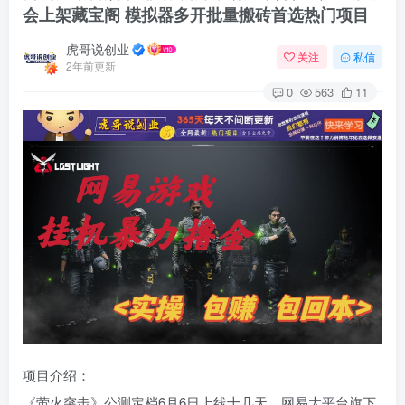
会上架藏宝阁 模拟器多开批量搬砖首选热门项目
虎哥说创业
关注
私信
2年前更新
0
563
11
项目介绍：
《萤火突击》公测定档6月6日上线十几天，网易大平台旗下