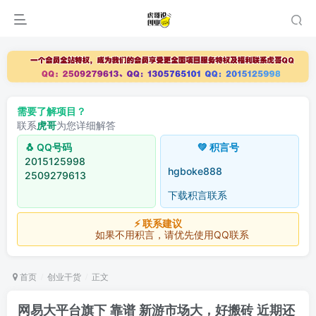
需要了解项目？
联系
虎哥
为您详细解答
🐧 QQ号码
💚 积言号
2015125998
hgboke888
2509279613
下载积言联系
⚡ 联系建议
如果不用积言，请优先使用QQ联系
首页
创业干货
正文
网易大平台旗下 靠谱 新游市场大，好搬砖 近期还