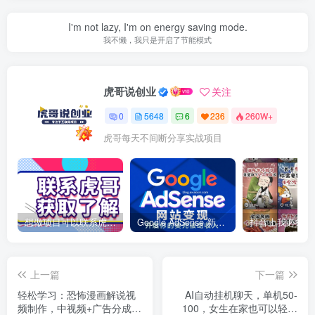
I'm not lazy, I'm on energy saving mode.
我不懒，我只是开启了节能模式
虎哥说创业
关注
0
5648
6
236
260W+
虎哥每天不间断分享实战项目
想做项目可以联系虎哥微信 虎哥一对一解答并且远程视频教学
Google AdSense 新手接入教程：虎哥手把手教你用网站赚取美元收入
上一篇
下一篇
轻松学习：恐怖漫画解说视
AI自动挂机聊天，单机50-
频制作，中视频+广告分成，
100，女生在家也可以轻松