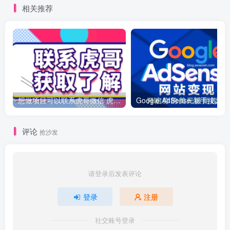
相关推荐
想做项目可以联系虎哥微信 虎哥一对一解答并且远程视频教学
Googl
评论
抢沙发
请登录后发表评论
登录
注册
社交账号登录