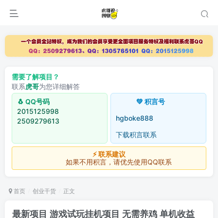
需要了解项目？
联系
虎哥
为您详细解答
🐧 QQ号码
💚 积言号
2015125998
hgboke888
2509279613
下载积言联系
⚡ 联系建议
如果不用积言，请优先使用QQ联系
首页
创业干货
正文
最新项目 游戏试玩挂机项目 无需养鸡 单机收益