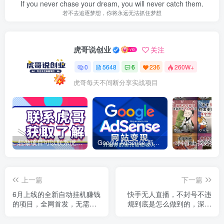
If you never chase your dream, you will never catch them.
若不去追逐梦想，你将永远无法抓住梦想
虎哥说创业
关注
0
5648
6
236
260W+
虎哥每天不间断分享实战项目
想做项目可以联系虎哥微信 虎哥一对一解答并且远程视频教学
Google AdSense 新手接入教程：虎哥手把手教你用网站赚取美元收入
上一篇
下一篇
6月上线的全新自动挂机赚钱
快手无人直播，不封号不违
的项目，全网首发，无需电
规到底是怎么做到的，深层
脑，不看设备，有手机就能
揭秘玩法，超简单又赚钱
做