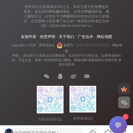
虎哥专注互联网项目5年之久，本站主要为您免费提供
最新、最全面的网络赚钱项目，分享免费赚钱经验，网
上赚钱方法，让您在千万网赚项目中找到合适自己的项
目，在互联网上创造属于自己的一笔财富挂机项目合作
QQ：2509279613/1305765101
友链申请
-
免责声明
-
关于我们
-
广告合作
-
网站地图
Copyright © 2025 ·
虎哥说创业
备案号：
豫ICP备2022018872号"
·
网站地
图
声明： 本站部分文章来自互联网收集，仅供用于学习和交流，如果有侵权内
容、不妥之处，请第一时间联系我们删除。敬请谅解!请遵循相关法律法规 保
留所有权利
1
虎哥备用QQ
扫码加虎哥QQ
💬
7
欢迎您留下宝贵的见解！