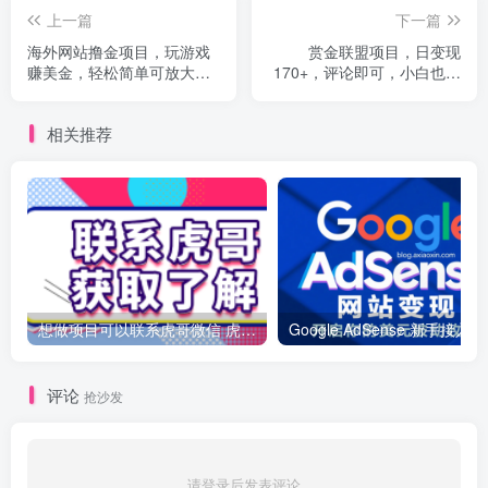
上一篇
下一篇
海外网站撸金项目，玩游戏
赏金联盟项目，日变现
赚美金，轻松简单可放大操
170+，评论即可，小白也可
作，单号每天均300+
做
相关推荐
想做项目可以联系虎哥微信 虎哥一对一解答并且远程视频教学
Googl
评论
抢沙发
请登录后发表评论