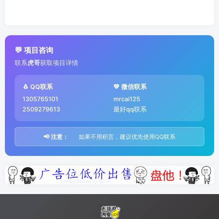
💬 项目咨询
联系
虎哥
获取项目详情
🐧 QQ联系
💚 微信联系
1305765101
mrcai125
2509279613
最好qq联系
📢 注意：
如果不用积言，建议优先使用QQ联系