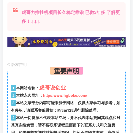
虎哥力推挂机项目长久稳定靠谱 已做3年多 了解更
多！↓↓↓
©
版权声明
重要声明
虎哥说创业
1
本网站名称：
2
本站永久网址：
https:www.hgboke.com/
3
本站文章部分内容可能来源于网络，仅供大家学习与参考，如
有侵权，请联系客服微信：Mrcai125进行删除处理。
4
本站一切资源不代表本站立场，并不代表本站赞同其观点和对
其真实性负责，请不要联系课程里面留下的联系方式和充值费
用，如果被割欢迎找站长投诉举报。切记不要随意充值，充值后