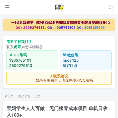
需要了解项目？
联系
虎哥
为您详细解答
🐧 QQ号码
💚 微信号
1305765101
mrcai125
2509279613
最好联系
⚡ 联系建议
如果不用积言，请优先使用QQ联系
首页
创业干货
正文
宝妈学生人人可做，无门槛零成本项目 单机日收
入100+