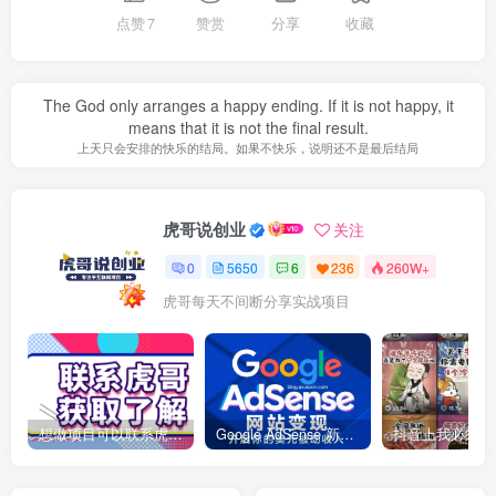
点赞
7
赞赏
分享
收藏
The God only arranges a happy ending. If it is not happy, it
means that it is not the final result.
上天只会安排的快乐的结局。如果不快乐，说明还不是最后结局
虎哥说创业
关注
0
5650
6
236
260W+
虎哥每天不间断分享实战项目
想做项目可以联系虎哥微信 虎哥一对一解答并且远程视频教学
Google AdSense 新手接入教程：虎哥手把手教你用网站赚取美元收入