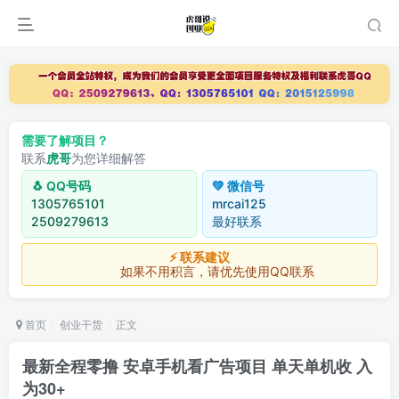
需要了解项目？
联系
虎哥
为您详细解答
🐧 QQ号码
💚 微信号
1305765101
mrcai125
2509279613
最好联系
⚡ 联系建议
如果不用积言，请优先使用QQ联系
首页
创业干货
正文
最新全程零撸 安卓手机看广告项目 单天单机收 入
为30+