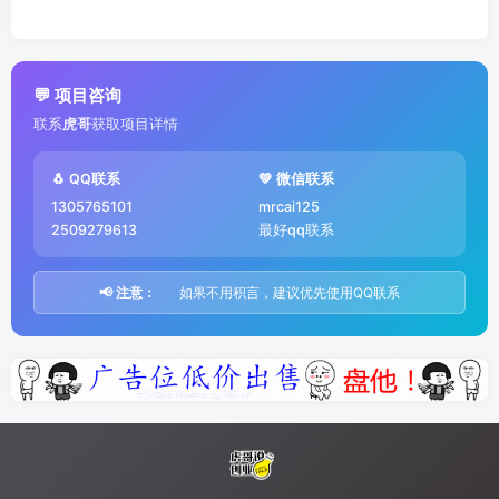
💬 项目咨询
联系
虎哥
获取项目详情
🐧 QQ联系
💚 微信联系
1305765101
mrcai125
2509279613
最好qq联系
📢 注意：
如果不用积言，建议优先使用QQ联系