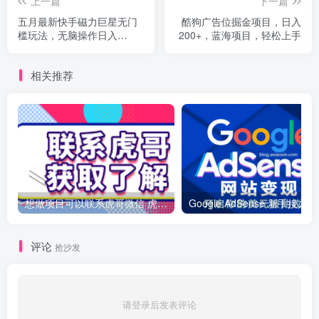
上一篇
下一篇
五月最新快手磁力巨星无门
酷狗广告位掘金项目，日入
槛玩法，无脑操作日入
200+，蓝海项目，轻松上手
500+，新号老号0粉皆可操
作，可矩阵化操作！
相关推荐
想做项目可以联系虎哥微信 虎哥一对一解答并且远程视频教学
Googl
评论
抢沙发
请登录后发表评论