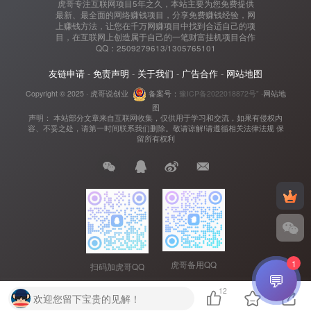
虎哥专注互联网项目5年之久，本站主要为您免费提供
最新、最全面的网络赚钱项目，分享免费赚钱经验，网
上赚钱方法，让您在千万网赚项目中找到合适自己的项
目，在互联网上创造属于自己的一笔财富挂机项目合作
QQ：2509279613/1305765101
友链申请
-
免责声明
-
关于我们
-
广告合作
-
网站地图
Copyright © 2025 ·
虎哥说创业
备案号：
豫ICP备2022018872号"
·
网站地
图
声明： 本站部分文章来自互联网收集，仅供用于学习和交流，如果有侵权内
容、不妥之处，请第一时间联系我们删除。敬请谅解!请遵循相关法律法规 保
留所有权利
1
虎哥备用QQ
扫码加虎哥QQ
💬
12
欢迎您留下宝贵的见解！