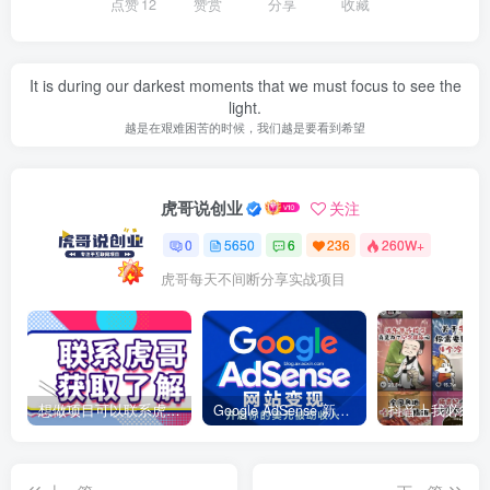
点赞
12
赞赏
分享
收藏
It is during our darkest moments that we must focus to see the
light.
越是在艰难困苦的时候，我们越是要看到希望
虎哥说创业
关注
0
5650
6
236
260W+
虎哥每天不间断分享实战项目
想做项目可以联系虎哥微信 虎哥一对一解答并且远程视频教学
Google AdSense 新手接入教程：虎哥手把手教你用网站赚取美元收入