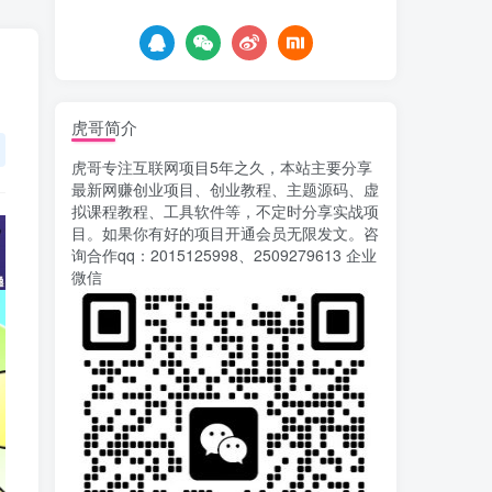
7天前
762
载安装app即可获取高额收
益
自媒体代发文章项目 一
5
个账号一天可赚50+ 只需动
动手发布文章即可赚米
7天前
683
虎哥简介
AI漫剧风口来了！Ks全
6
虎哥专注互联网项目5年之久，本站主要分享
程托管模式，零成本躺赚
最新网赚创业项目、创业教程、主题源码、虚
7天前
526
拟课程教程、工具软件等，不定时分享实战项
目。如果你有好的项目开通会员无限发文。咨
Codex自动化运营X，月
7
询合作qq：2015125998、2509279613 企业
入千刀，5000字干货 献给
微信
喜欢出海的朋友
8天前
630
运营几年的熊猫平台任务
8
点赞关注播放收藏任务自动
化项目 单号5-10+收益 可批
11天前
753
量
苏宁自动化采集，电脑挂
9
机项目复活，稳定50+ 可批
量
14天前
905