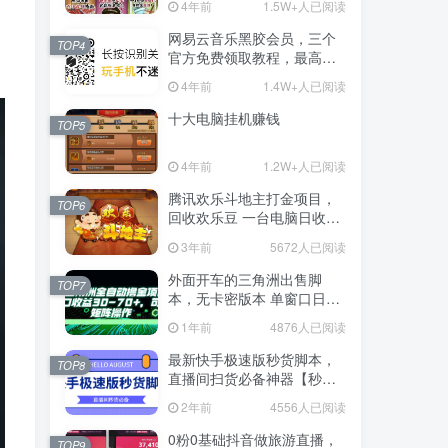
4年前
1.5W+人已阅读
网易云音乐黑胶会员，三个
TOP4
官方免费领取教程，最高可
领1年
4年前
1.4W+人已阅读
十大电脑挂机赚钱
TOP5
4年前
1.2W+人已阅读
腾讯欢乐斗地主打金项目，
TOP6
回收欢乐豆 一台电脑日收益
500+
3年前
5672人已阅读
外面开车的三角洲出售脚
TOP7
本，无卡密版本 单窗口日收
益30-70+ 可批量操作
1年前
4876人已阅读
最新快手极速版秒货脚本，
TOP8
直播间扫货必备神器【秒货
脚本+操作教程】
2年前
4556人已阅读
0粉0基础抖音做旅游直播，
TOP9