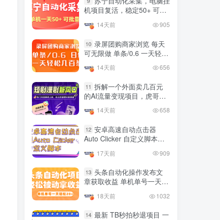
苏宁自动化采集，电脑挂
9
国内最多电脑挂机赚钱项目
机项目复活，稳定50+ 可批
TOP10
的平台操作明细
量
14天前
905
4年前
4421人已阅读
录屏团购商家浏览 每天
10
可无限做 单条/0.6 一天轻松
友情链接申请联系虎哥
几百条 每天日结 多做多得
14天前
656
拆解一个外面卖几百元
11
的AI流量变现项目，虎哥这
里免费分享操作玩法
14天前
658
安卓高速自动点击器
12
Auto Clicker 自定义脚本、
手势录制、自定义连点滑动
17天前
909
工具
头条自动化操作发布文
13
章获取收益 单机单号一天下
来轻松几十百块上不封顶
18天前
1032
最新 TB秒拍秒退项目 一
14