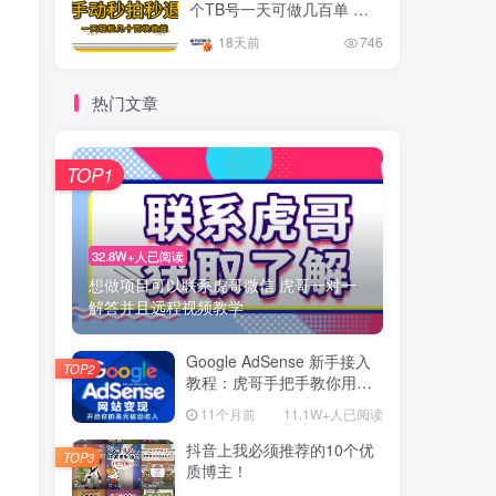
个TB号一天可做几百单 单
价0.35/个 手动项目
18天前
746
热门文章
TOP1
32.8W+人已阅读
想做项目可以联系虎哥微信 虎哥一对一
解答并且远程视频教学
Google AdSense 新手接入
TOP2
教程：虎哥手把手教你用网
站赚取美元收入
11个月前
11.1W+人已阅读
抖音上我必须推荐的10个优
TOP3
质博主！