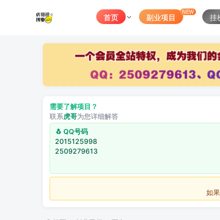
NEW
首页
副业项目
挂
需要了解项目？
联系
虎哥
为您详细解答
🐧 QQ号码
2015125998
2509279613
如果不用