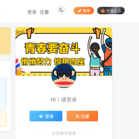
发布
开通会员
登录
注册
最新文章
居家拍视频 苹果手动采
1
集项目 第一人称视角手部操
作视频采集 一天收入轻松百
昨天
903
元起
向日葵拉新接码平台，一
2
个号码可撸120+，号码多的
翻倍
6天前
890
HI！请登录
最新海外僵尸防御之战游
3
戏掘金挂机项目，单机一天
150+
6天前
1060
登录
注册
苹果手机app体验官项
4
目，一部手机轻松日赚
社交账号登录
50+的项目 只需动动手指下