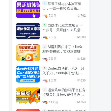
官方免费领取教程，最高可
苹果手机app体验官项
4
领1年
目，一部手机轻松日赚
4年前
1.4W+人已阅读
50+的项目 只需动动手指下
7天前
762
十大电脑挂机赚钱
载安装app即可获取高额收
TOP5
益
自媒体代发文章项目 一
5
4年前
1.2W+人已阅读
个账号一天可赚50+ 只需动
动手发布文章即可赚米
腾讯欢乐斗地主打金项目，
7天前
683
TOP6
回收欢乐豆 一台电脑日收益
500+
AI漫剧风口来了！Ks全
6
3年前
5672人已阅读
程托管模式，零成本躺赚
外面开车的三角洲出售脚
TOP7
7天前
526
本，无卡密版本 单窗口日收
益30-70+ 可批量操作
Codex自动化运营X，月
1年前
4876人已阅读
7
入千刀，5000字干货 献给
最新快手极速版秒货脚本，
喜欢出海的朋友
TOP8
8天前
630
直播间扫货必备神器【秒货
脚本+操作教程】
2年前
4556人已阅读
运营几年的熊猫平台任务
8
点赞关注播放收藏任务自动
0粉0基础抖音做旅游直播，
TOP9
化项目 单号5-10+收益 可批
30天带货250万GMV，纯利
11天前
753
量
10万，及经验
3年前
4538人已阅读