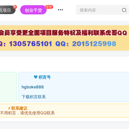
干货
机项目
创业干货
💚 积言号
hgboke888
下载积言联系
⚡ 联系建议
积言，请优先使用QQ联系