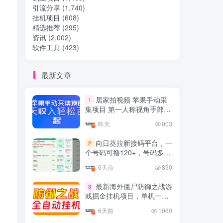
引流分享
(1,740)
挂机项目
(608)
热门文章
精选推荐
(295)
资讯
(2,002)
软件工具
(423)
TOP1
最新文章
32.8W+人已阅读
居家拍视频 苹果手动采
1
想做项目可以联系虎哥微信 虎哥一对一
集项目 第一人称视角手部操
解答并且远程视频教学
作视频采集 一天收入轻松百
昨天
903
元起
Google AdSense 新手接入
TOP2
向日葵拉新接码平台，一
2
教程：虎哥手把手教你用网
个号码可撸120+，号码多的
站赚取美元收入
11个月前
11.1W+人已阅读
翻倍
6天前
890
抖音上我必须推荐的10个优
TOP3
质博主！
最新海外僵尸防御之战游
3
戏掘金挂机项目，单机一天
4年前
1.5W+人已阅读
150+
6天前
1060
网易云音乐黑胶会员，三个
TOP4