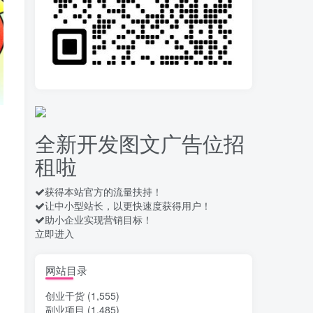
录屏团购商家浏览 每天
10
可无限做 单条/0.6 一天轻松
几百条 每天日结 多做多得
14天前
656
拆解一个外面卖几百元
11
的AI流量变现项目，虎哥这
里免费分享操作玩法
14天前
658
全新开发图文广告位招
安卓高速自动点击器
12
租啦
Auto Clicker 自定义脚本、
手势录制、自定义连点滑动
17天前
909
工具
获得本站官方的流量扶持！
让中小型站长，以更快速度获得用户！
头条自动化操作发布文
13
助小企业实现营销目标！
章获取收益 单机单号一天下
立即进入
来轻松几十百块上不封顶
18天前
1032
最新 TB秒拍秒退项目 一
网站目录
14
个TB号一天可做几百单 单
创业干货
(1,555)
价0.35/个 手动项目
18天前
746
副业项目
(1,485)