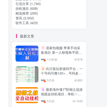
引流分享
(1,740)
挂机项目
(608)
热门文章
精选推荐
(295)
资讯
(2,002)
软件工具
(423)
TOP1
最新文章
32.8W+人已阅读
居家拍视频 苹果手动采
1
想做项目可以联系虎哥微信 虎哥一对一
集项目 第一人称视角手部操
解答并且远程视频教学
作视频采集 一天收入轻松百
1小时前
878
元起
Google AdSense 新手接入
TOP2
向日葵拉新接码平台，一
2
教程：虎哥手把手教你用网
个号码可撸120+，号码多的
站赚取美元收入
11个月前
11.1W+人已阅读
翻倍
5天前
883
抖音上我必须推荐的10个优
TOP3
质博主！
最新海外僵尸防御之战游
3
戏掘金挂机项目，单机一天
4年前
1.5W+人已阅读
150+
5天前
1049
网易云音乐黑胶会员，三个
TOP4