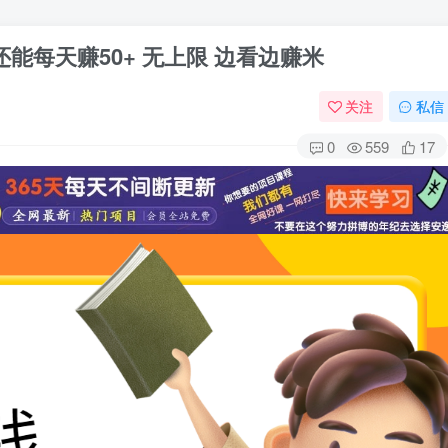
能每天赚50+ 无上限 边看边赚米
关注
私信
0
559
17