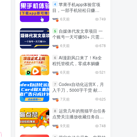
官方免费领取教程，最高可
苹果手机app体验官项
4
领1年
目，一部手机轻松日赚
4年前
1.4W+人已阅读
50+的项目 只需动动手指下
6天前
749
十大电脑挂机赚钱
载安装app即可获取高额收
TOP5
益
自媒体代发文章项目 一
5
4年前
1.2W+人已阅读
个账号一天可赚50+ 只需动
动手发布文章即可赚米
腾讯欢乐斗地主打金项目，
6天前
678
TOP6
回收欢乐豆 一台电脑日收益
500+
AI漫剧风口来了！Ks全
6
3年前
5671人已阅读
程托管模式，零成本躺赚
外面开车的三角洲出售脚
TOP7
6天前
521
本，无卡密版本 单窗口日收
益30-70+ 可批量操作
Codex自动化运营X，月
1年前
4873人已阅读
7
入千刀，5000字干货 献给
最新快手极速版秒货脚本，
喜欢出海的朋友
TOP8
7天前
625
直播间扫货必备神器【秒货
脚本+操作教程】
2年前
4555人已阅读
运营几年的熊猫平台任务
8
点赞关注播放收藏任务自动
0粉0基础抖音做旅游直播，
TOP9
化项目 单号5-10+收益 可批
30天带货250万GMV，纯利
9天前
748
量
10万，及经验
3年前
4534人已阅读