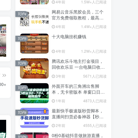
4年前
1.5W+人已阅读
网易云音乐黑胶会员，三个
TOP4
官方免费领取教程，最高可
领1年
4年前
1.4W+人已阅读
十大电脑挂机赚钱
TOP5
4年前
1.2W+人已阅读
抖音上我必须推荐的10个优质博主！
网易云音乐黑胶会员，三个官方免费领取教程，最高可领1年
十大电脑挂机赚钱
腾讯欢乐斗地主打金项目，
TOP6
回收欢乐豆 一台电脑日收益
500+
篇
3年前
5671人已阅读
0+
外面开车的三角洲出售脚
TOP7
本，无卡密版本 单窗口日收
益30-70+ 可批量操作
1年前
4873人已阅读
最新快手极速版秒货脚本，
TOP8
直播间扫货必备神器【秒货
脚本+操作教程】
2年前
4555人已阅读
0粉0基础抖音做旅游直播，
TOP9