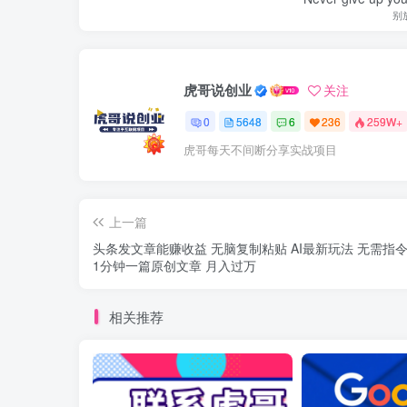
别
虎哥说创业
关注
0
5648
6
236
259W+
虎哥每天不间断分享实战项目
上一篇
头条发文章能赚收益 无脑复制粘贴 AI最新玩法 无需指令 仅需
1分钟一篇原创文章 月入过万
相关推荐