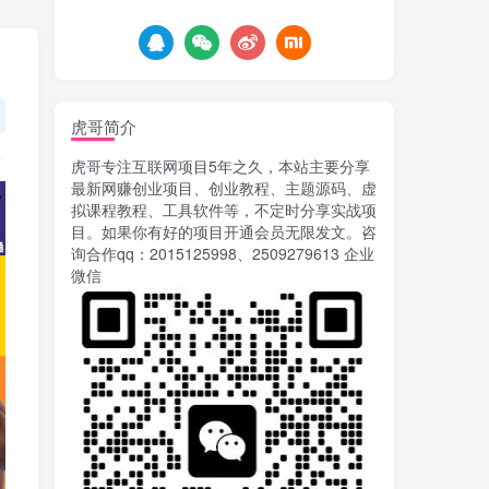
6天前
749
载安装app即可获取高额收
益
自媒体代发文章项目 一
5
个账号一天可赚50+ 只需动
动手发布文章即可赚米
6天前
678
虎哥简介
AI漫剧风口来了！Ks全
6
虎哥专注互联网项目5年之久，本站主要分享
程托管模式，零成本躺赚
最新网赚创业项目、创业教程、主题源码、虚
6天前
521
拟课程教程、工具软件等，不定时分享实战项
目。如果你有好的项目开通会员无限发文。咨
Codex自动化运营X，月
7
询合作qq：2015125998、2509279613 企业
入千刀，5000字干货 献给
微信
喜欢出海的朋友
7天前
625
运营几年的熊猫平台任务
8
点赞关注播放收藏任务自动
化项目 单号5-10+收益 可批
9天前
748
量
苏宁自动化采集，电脑挂
9
机项目复活，稳定50+ 可批
量
13天前
903