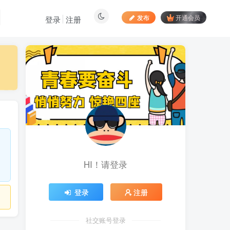
发布
开通会员
登录
注册
最新文章
居家拍视频 苹果手动采
1
集项目 第一人称视角手部操
作视频采集 一天收入轻松百
1小时前
878
元起
向日葵拉新接码平台，一
2
个号码可撸120+，号码多的
翻倍
5天前
883
HI！请登录
最新海外僵尸防御之战游
3
戏掘金挂机项目，单机一天
150+
5天前
1049
登录
注册
苹果手机app体验官项
4
目，一部手机轻松日赚
社交账号登录
50+的项目 只需动动手指下