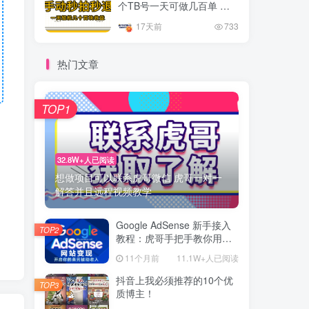
个TB号一天可做几百单 单
价0.35/个 手动项目
17天前
733
热门文章
TOP1
32.8W+人已阅读
想做项目可以联系虎哥微信 虎哥一对一
解答并且远程视频教学
Google AdSense 新手接入
TOP2
教程：虎哥手把手教你用网
站赚取美元收入
11个月前
11.1W+人已阅读
抖音上我必须推荐的10个优
TOP3
质博主！