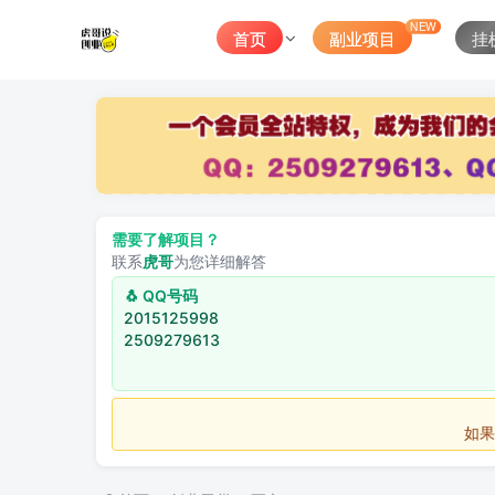
NEW
首页
副业项目
挂
需要了解项目？
联系
虎哥
为您详细解答
🐧 QQ号码
2015125998
2509279613
如果不用