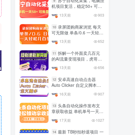
苏宁自动化采集，电脑挂
9
国内最多电脑挂机赚钱项目
机项目复活，稳定50+ 可批
TOP10
的平台操作明细
量
13天前
903
4年前
4420人已阅读
录屏团购商家浏览 每天
10
可无限做 单条/0.6 一天轻松
友情链接申请联系虎哥
几百条 每天日结 多做多得
13天前
652
拆解一个外面卖几百元
11
的AI流量变现项目，虎哥这
里免费分享操作玩法
13天前
656
安卓高速自动点击器
12
Auto Clicker 自定义脚本、
手势录制、自定义连点滑动
16天前
907
工具
头条自动化操作发布文
13
章获取收益 单机单号一天下
来轻松几十百块上不封顶
17天前
1027
最新 TB秒拍秒退项目 一
14