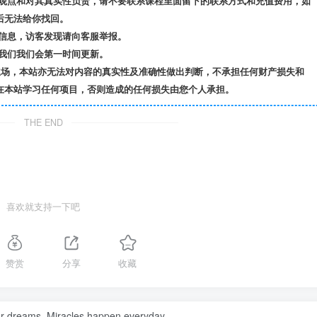
观点和对其真实性负责，请不要联系课程里面留下的联系方式和充值费用，如
后无法给你找回。
信息，访客发现请向客服举报。
我们我们会第一时间更新。
立场，本站亦无法对内容的真实性及准确性做出判断，不承担任何财产损失和
在本站学习任何项目，否则造成的任何损失由您个人承担。
THE END
喜欢就支持一下吧
赞赏
分享
收藏
ur dreams. Miracles happen everyday.