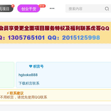
干货
机项目
创业干货
💚 积言号
hgboke888
下载积言联系
⚡ 联系建议
积言，请优先使用QQ联系