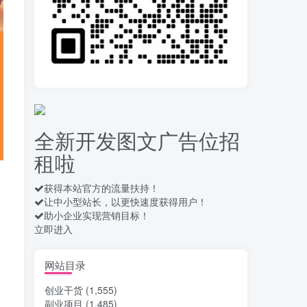
录屏团购商家浏览 每天
10
可无限做 单条/0.6 一天轻松
几百条 每天日结 多做多得
13天前
652
拆解一个外面卖几百元
11
的AI流量变现项目，虎哥这
里免费分享操作玩法
13天前
656
全新开发图文广告位招
安卓高速自动点击器
12
租啦
Auto Clicker 自定义脚本、
手势录制、自定义连点滑动
16天前
907
工具
获得本站官方的流量扶持！
让中小型站长，以更快速度获得用户！
头条自动化操作发布文
13
助小企业实现营销目标！
章获取收益 单机单号一天下
立即进入
来轻松几十百块上不封顶
17天前
1027
最新 TB秒拍秒退项目 一
网站目录
14
个TB号一天可做几百单 单
创业干货
(1,555)
价0.35/个 手动项目
17天前
733
副业项目
(1,485)