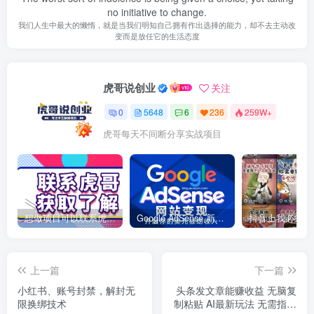
no initiative to change.
我们人生中最大的懒惰，就是当我们明知自己拥有作出选择的能力，却不去主动改
变而是放任它的生活态度
虎哥说创业
关注
0
5648
6
236
259W+
虎哥每天不间断分享实战项目
想做项目可以联系虎哥微信 虎哥一对一解答并且远程视频教学
Google AdSense 新手接入教程：虎哥手把手教你用网站赚取美元收入
上一篇
下一篇
小红书、账号封禁，解封无
头条发文章能赚收益 无脑复
限换绑技术
制粘贴 AI最新玩法 无需指令