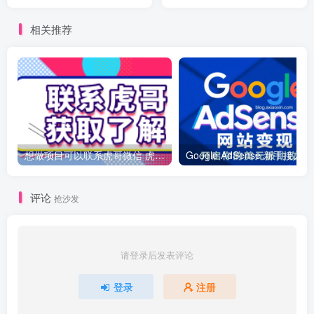
仅需1分钟一篇原创文章 月
入过万
相关推荐
想做项目可以联系虎哥微信 虎哥一对一解答并且远程视频教学
Googl
评论
抢沙发
请登录后发表评论
登录
注册