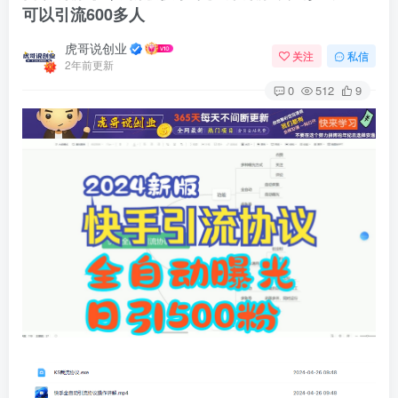
可以引流600多人
虎哥说创业
关注
私信
2年前更新
0
512
9